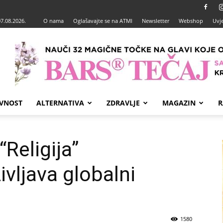
07.08.2026.
O nama
Oglašavajte se na ATMI
Newsletter
Webshop
Uvje
VNOST
ALTERNATIVA
ZDRAVLJE
MAGAZIN
R
“Religija”
ivljava globalni
1580