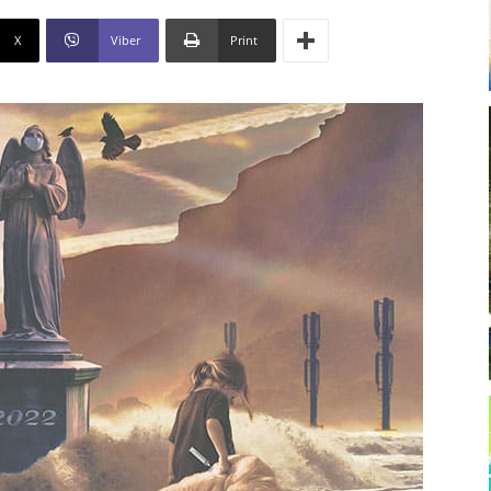
X
Viber
Print