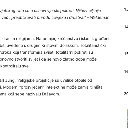
13
vjetskog rata su u osnovi vjerski pokreti. Njihov cilj nije
e, već i preoblikovati prirodu čovjeka i društva.” – Waldemar
14
iziranim religijama. Na primjer, kršćanstvo i islam izgrađeni
iti uvedeno s drugim Kristovim dolaskom. Totalitaristički
roroka koji transformira svijet, totalitarni pokreti su
15
novno stvoriti svijet i da se novo zlatno doba može
ontroliraju sve.
16
l Jung, “religijske projekcije su uvelike otpale od
i. Moderni “prosvijećeni” intelekt ne može zamisliti ništa
20
jama koji sebe nazivaju Državom.”
21