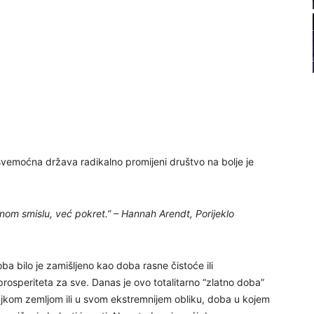
22
23
24
svemoćna država radikalno promijeni društvo na bolje je
25
alnom smislu, već pokret.” – Hannah Arendt, Porijeklo
26
oba bilo je zamišljeno kao doba rasne čistoće ili
 prosperiteta za sve. Danas je ovo totalitarno “zlatno doba”
27
ajkom zemljom ili u svom ekstremnijem obliku, doba u kojem