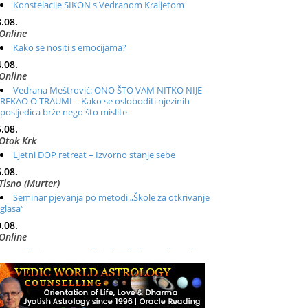
Konstelacije SIKON s Vedranom Kraljetom
.08.
Online
Kako se nositi s emocijama?
.08.
Online
Vedrana Meštrović: ONO ŠTO VAM NITKO NIJE
REKAO O TRAUMI – Kako se osloboditi njezinih
posljedica brže nego što mislite
.08.
Otok Krk
Ljetni DOP retreat – Izvorno stanje sebe
.08.
Tisno (Murter)
Seminar pjevanja po metodi „Škole za otkrivanje
glasa“
.08.
Online
Radionica: Pomagači iz drugih dimenzija Online –
otvoreno za sve
.08.
Zagreb+Online
Osnovni ThetaHealing® tečaj, Zagreb i Online