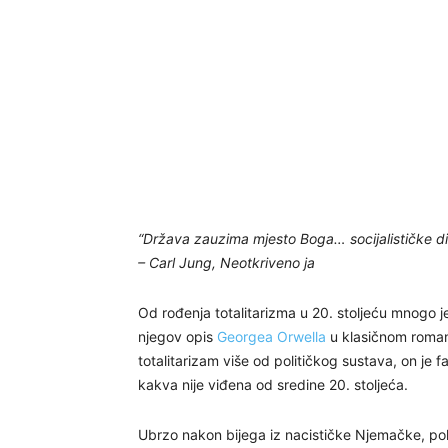
“Država zauzima mjesto Boga… socijalističke dik
– Carl Jung, Neotkriveno ja
Od rođenja totalitarizma u 20. stoljeću mnogo je
njegov opis
Georgea Orwella
u klasičnom romanu
totalitarizam više od političkog sustava, on je fan
kakva nije viđena od sredine 20. stoljeća.
Ubrzo nakon bijega iz nacističke Njemačke, pol