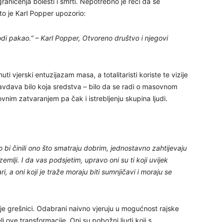
graničenja bolesti i smrti. Nepotrebno je reći da se
što je Karl Popper upozorio:
29
vodi pakao.” – Karl Popper, Otvoreno društvo i njegovi
ti vjerski entuzijazam masa, a totalitaristi koriste te vizije
opravdava bilo koja sredstva – bilo da se radi o masovnom
nim zatvaranjem pa čak i istrebljenju skupina ljudi.
30
31
o bi činili ono što smatraju dobrim, jednostavno zahtijevaju
emlji. I da vas podsjetim, upravo oni su ti koji uvijek
i, a oni koji je traže moraju biti sumnjičavi i moraju se
28
ostoje grešnici. Odabrani naivno vjeruju u mogućnost rajske
05
 ove transformacije. Oni su pobožni ljudi koji s