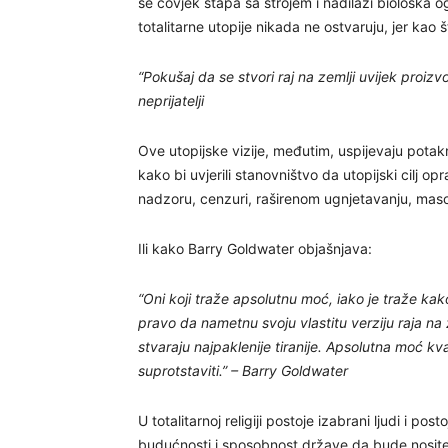
se čovjek stapa sa strojem i nadilazi biološka o
totalitarne utopije nikada ne ostvaruju, jer kao 
“Pokušaj da se stvori raj na zemlji uvijek proiz
neprijatelji
Ove utopijske vizije, međutim, uspijevaju potaknu
kako bi uvjerili stanovništvo da utopijski cilj 
nadzoru, cenzuri, raširenom ugnjetavanju, masov
Ili kako Barry Goldwater objašnjava:
“Oni koji traže apsolutnu moć, iako je traže kak
pravo da nametnu svoju vlastitu verziju raja na z
stvaraju najpaklenije tiranije. Apsolutna moć kvar
suprotstaviti.” – Barry Goldwater
U totalitarnoj religiji postoje izabrani ljudi i p
budućnosti i sposobnost države da bude nositelj