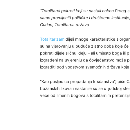
“Totalitarni pokreti koji su nastali nakon Prvog s
samo promijeniti političke i društvene institucij
Gurian, Totalitarna država
Totalitarizam
dijeli mnoge karakteristike s organ
su na vjerovanju u buduće zlatno doba koje će b
pokreti dijele sličnu ideju – ali umjesto boga ili p
izgrađeni na uvjerenju da čovječanstvo može po
izgraditi pod vodstvom svemoćnih država koje k
“Kao posljedica propadanja kršćanstva”, piše Car
božanskih likova i nastanile su se u ljudskoj sfer
veće od limenih bogova s totalitarnim pretenzi