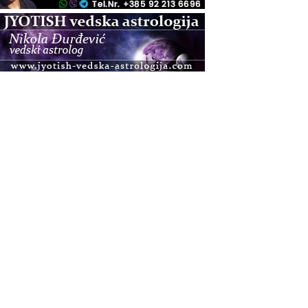
.08.
Pula
Access BARS®, otpusti stres
.08.
Pula
Access Energetski Facelift®
.08.
Zagreb
Pjesma srca / Zagreb
Online
Tečaj Višeg Vodstva, razvijanja intuicije i Akaša
zapisa
.08.
Online
Upisi u program Profesionalni hipnoterapeut —
nova generacija kreće 25.08. 2026.
.08.
Online
Postanite Nositelj Vibracije Nove Zemlje
.08.
Visoko
Alemka Dauskardt – Jednodnevna radionica