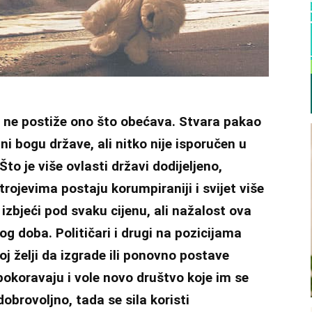
da ne postiže ono što obećava. Stvara pakao
i bogu države, ali nitko nije isporučen u
 Što je više ovlasti državi dodijeljeno,
trojevima postaju korumpiraniji i svijet više
izbjeći pod svaku cijenu, ali nažalost ova
og doba. Političari i drugi na pozicijama
j želji da izgrade ili ponovno postave
pokoravaju i vole novo društvo koje im se
brovoljno, tada se sila koristi