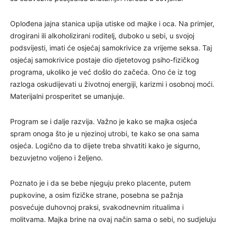
Oplođena jajna stanica upija utiske od majke i oca. Na primjer,
drogirani ili alkoholizirani roditelj, duboko u sebi, u svojoj
podsvijesti, imati će osjećaj samokrivice za vrijeme seksa. Taj
osjećaj samokrivice postaje dio djetetovog psiho-fizičkog
programa, ukoliko je već došlo do začeća. Ono će iz tog
razloga oskudijevati u životnoj energiji, karizmi i osobnoj moći.
Materijalni prosperitet se umanjuje.
Program se i dalje razvija. Važno je kako se majka osjeća
spram onoga što je u njezinoj utrobi, te kako se ona sama
osjeća. Logično da to dijete treba shvatiti kako je sigurno,
bezuvjetno voljeno i željeno.
Poznato je i da se bebe njeguju preko placente, putem
pupkovine, a osim fizičke strane, posebna se pažnja
posvećuje duhovnoj praksi, svakodnevnim ritualima i
molitvama. Majka brine na ovaj način sama o sebi, no sudjeluju