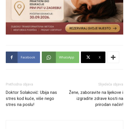
Facebook
WhatsApp
X
Prethodna objava
Slijedeća objava
Doktor Solaković: Ubija nas
Žene, zaboravite na lijekove i
stres kod kuće, više nego
izgradite zdrave kosti na
stres na poslu!
prirodan način!