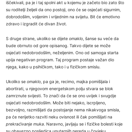
iščekivali, pa je i taj spolni akt u kojemu je začeto bio zato što
su roditelji željeli da ono postoji, ono će se osjećati sigurnim,
dobrodošlim, voljenim i vrijednim na svijetu. Bit će emotivno
zdravo i izgradit će divan život.
S druge strane, ukoliko se dijete
omaklo
, šanse su veće da
bude obrnuto od gore opisanog. Takvo dijete se može
osjećati nedobrodošlim, neželjenim. Ono od samoga starta
upija negativan program. Taj program postaje važan dio
njega, kako u psihičkom, tako i u fizičkom smislu.
Ukoliko se
omaklo
, pa ga je, recimo, majka pomišljala i
abortirati, u njegovom energetskom polju stvara se blok
zamrznute svijesti. To znači da će se ono uvijek i svugdje
osjećati nedobrodošlim. Može biti nejako, iscrpljeno,
bezvoljno, razmišljati da postojanje nema nikakvoga smisla,
pa će nerijetko razviti neku ovisnost ili čak pomišljati na
prekraćivanje muka
. Naravno, javljaju se i fizičke bolesti koje
su obavezno posljedica
unutarnjih
nereda u čovjeku.