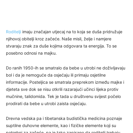
Roditelji
imaju značajan utjecaj na to koja se duša pridružuje
njihovoj obitelji kroz začeće. Naše misli, želje i namjere
stvaraju znak za duše kojima odgovara ta energija. To se
posebno odnosi na majku.
Do ranih 1950-ih se smatralo da bebe u utrobi ne doživljavaju
bol i da je nemoguće da osjećaju ili primaju osjetilne
informacije. Posteljica se smatrala preprekom između majke i
djeteta sve dok se nisu otkrili razarajući učinci lijeka protiv
mučnine, talidomida. Tek je tada u društvenu svijest počelo
prodirati da bebe u utrobi zaista osjećaju.
Drevna vedska pa i tibetanska budistička medicina poznaje
suptilne duhovne elemente, kao i fizičke elemente koji su
potrebni za začeće, pa je tako zapisano da roditelji trebaju