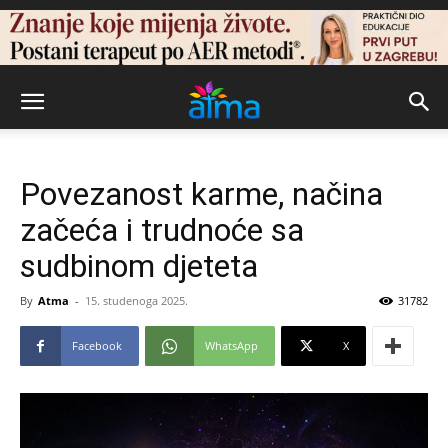
Povezanost karme, načina
začeća i trudnoće sa
sudbinom djeteta
By
Atma
-
15. studenoga 2025.
31782
Facebook
WhatsApp
X