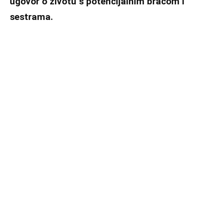
ugovor o životu s potencijalnim braćom i
sestrama.