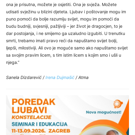
ona je prisutna, možete je osjetiti. Ona je svježa. Možete
udisati svježinu u blizini djeteta. Ljubav i poštovanje mogu im
puno pomoći da bolje razumiju svijet, mogu im pomoći da
budu budniji, svjesniji, pažljiviji – jer život je dragocjen, to je
dar postojanja, i ne smijemo ga uzaludno izgubiti. U trenutku
smrti, trebamo imati pravo reći da napuštamo svijet bolji,
ljepši, milostiviji. Ali ovo je moguće samo ako napuštamo svijet
sa svojim pravim licem, s tim istim licem s kojim smo i ušli u
njega.”
Sanela Dizdarević /
Irena Dujmašić
/ Atma