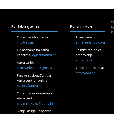
23.08.
Pula
Access Energetski Facelift®
24.08.
S
Zagreb
Kontaktirajte nas
Korisni linkovi
b
Pjesma srca / Zagreb
D
Online
Općenite informacije:
Atma webshop:
Tečaj Višeg Vodstva, razvijanja intuicije i Akaša zapisa
info@atma.hr
atmawebshop.com
25.08.
Oglašavanje na Atma
Snimke radionica i
Online
kanalima:
oglasi@atma.hr
predavanja:
Upisi u program Profesionalni hipnoterapeut — nova
generacija kreće 25.08. 2026.
atmazon.hr
Atma webshop:
26.08.
atmawebshop@gmail.com
Vedska renesansa:
Online
atmaveda.hr
Postanite Nositelj Vibracije Nove Zemlje
Prijave za događanja u
Atma centru i online:
27.08.
events@atma.hr
Visoko
Alemka Dauskardt – Jednodnevna radionica sistemskih
Organizacija događaja u
konstelacija
Atma centru:
28.08.
ena.milinković@atma.hr
Online
SPAVAJ… Priče za lakšu noć
Slanje knjiga Bhagavad-