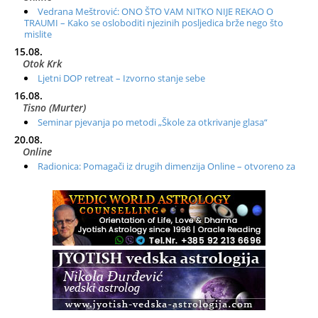
Vedrana Meštrović: ONO ŠTO VAM NITKO NIJE REKAO O
TRAUMI – Kako se osloboditi njezinih posljedica brže nego što
mislite
15.08.
Otok Krk
Ljetni DOP retreat – Izvorno stanje sebe
16.08.
Tisno (Murter)
Seminar pjevanja po metodi „Škole za otkrivanje glasa“
20.08.
Online
Radionica: Pomagači iz drugih dimenzija Online – otvoreno za
sve
21.08.
Zagreb+Online
Osnovni ThetaHealing® tečaj, Zagreb i Online
22.08.
Zagreb
Osnovna radionica za izscjeljivanje pranom (Basic Pranic
Healing course)
Pula
Access BARS®, otpusti stres