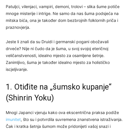
Patuljci, vilenjaci, vampiri, demoni, trolovi – slika šume potiče
mnoge misterije i intrige. Ne samo da nas šuma podsjeća na
mitska bića, ona je također dom bezbrojnih folklornih priča i
praznovjerja.
Jeste li znali da su Druidi i germanski pogani obožavali
drveće? Nije ni čudo da je šuma, u svoj svojoj eteričnoj
veličanstvenosti, idealno mjesto za osamljene šetnje.
Zanimljivo, šuma je također idealno mjesto za holističko
iscjeljivanje.
1. Otiđite na „šumsko kupanje“
(Shinrin Yoku)
Mnogi Japanci vjeruju kako ova ekscentrična praksa podiže
imunitet
, što su i potvrdila suvremena znanstvena istraživanja.
Čak i kratka šetnja šumom može pridonijeti vašoj snazi i