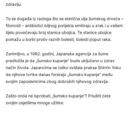
zdravlju.
To se događa iz razloga što se eterična ulja šumskog drveća –
fitoncidi – antibiotici biljnog porijekla emitiraju u zrak i u vašem
tijelu povećavaju broj stanica ubojica. Te stanice ubojice
pomažu u borbi protiv raznih bolesti, bolesti poput raka.
Zanimljivo, u 1982. godini, Japanska agencija za šume
predložila je da „šumsko kupanje“ bude uključeno u zdrav
način života. Japancima se toliko sviđala praksa Shinrin Yoku
da njihove tvrtke danas forsiraju „šumsko kupanje“ među
svojim zaposlenicima zbog dobrobiti njihovog zdravlja.
Zašto onda ne isprobati „šumsko kupanje“? Priuštit ćete
svojim osjetilima mnoge užitke: