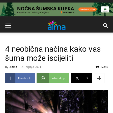
4 neobična načina kako vas
šuma može iscijeliti
By
Atma
-
21. srpnja 2024.
17856
Facebook
WhatsApp
X