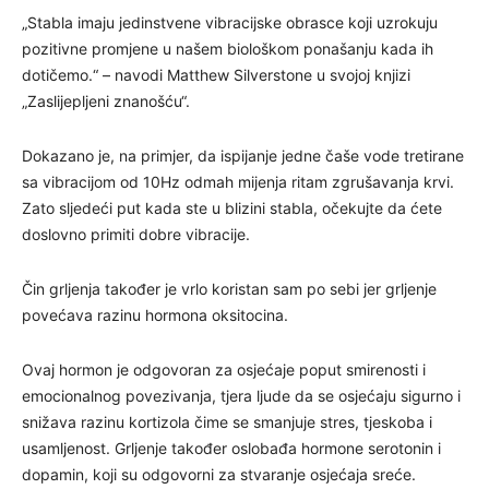
„Stabla imaju jedinstvene vibracijske obrasce koji uzrokuju
pozitivne promjene u našem biološkom ponašanju kada ih
dotičemo.“ – navodi Matthew Silverstone u svojoj knjizi
„Zaslijepljeni znanošću“.
Dokazano je, na primjer, da ispijanje jedne čaše vode tretirane
sa vibracijom od 10Hz odmah mijenja ritam zgrušavanja krvi.
Zato sljedeći put kada ste u blizini stabla, očekujte da ćete
doslovno primiti dobre vibracije.
Čin grljenja također je vrlo koristan sam po sebi jer grljenje
povećava razinu hormona oksitocina.
Ovaj hormon je odgovoran za osjećaje poput smirenosti i
emocionalnog povezivanja, tjera ljude da se osjećaju sigurno i
snižava razinu kortizola čime se smanjuje stres, tjeskoba i
usamljenost. Grljenje također oslobađa hormone serotonin i
dopamin, koji su odgovorni za stvaranje osjećaja sreće.