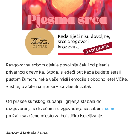
Razgovor sa sobom djeluje povoljnije čak i od pisanja
privatnog dnevnika. Stoga, sljedeći put kada budete šetali
pustom šumom, neka vaše misli i emocije slobodno lete! Vičite,
vrištite, plačite i smijte se – za vlastiti užitak!
Od prakse šumskog kupanja i grljenja stabala do
razgovaranja s drvećem i razgovaranja sa sobom,
šume
pružaju savršeno mjesto za holističko iscjeljivanje.
Autor: Aletheia Luna