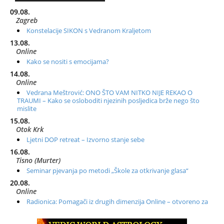
09.08.
Zagreb
Konstelacije SIKON s Vedranom Kraljetom
13.08.
Online
Kako se nositi s emocijama?
14.08.
Online
Vedrana Meštrović: ONO ŠTO VAM NITKO NIJE REKAO O
TRAUMI – Kako se osloboditi njezinih posljedica brže nego što
mislite
15.08.
Otok Krk
Ljetni DOP retreat – Izvorno stanje sebe
16.08.
Tisno (Murter)
Seminar pjevanja po metodi „Škole za otkrivanje glasa“
20.08.
Online
Radionica: Pomagači iz drugih dimenzija Online – otvoreno za
sve
21.08.