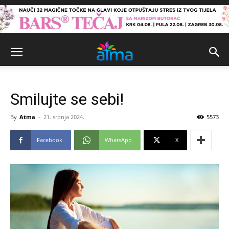
Smilujte se sebi!
By
Atma
-
21. srpnja 2024.
5573
Facebook
WhatsApp
X