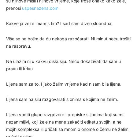
su njihove misli i njihovo vrijeme, koje troše onako kako žele,
prenosi
uspesnazena.com
.
Kakve ja veze imam s tim? I sad sam divno slobodna.
Više se ne bojim da ću nekoga razočarati! Ni minut neću trošiti
na raspravu.
Ne ulazim ni u kakvu diskusiju. Neću dokazivati da sam u
pravu ili krivu.
Lijena sam za to. I jako žalim vrijeme kad nisam bila lijena.
Lijena sam na silu razgovarati s onima s kojima ne želim.
Lijena voditi glupe razgovore i prepiske s ljudima koji su mi
nezanimljivi, koji žele na mene zakačiti etiketu svojih, a ne
mojih kompleksa ili pričati sa mnom o onome o čemu ne želim
pričati s njima.