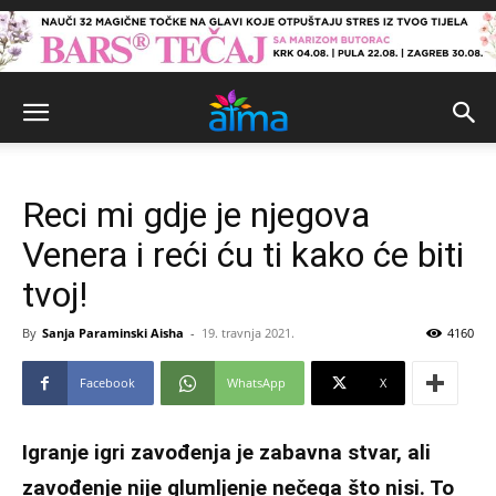
Reci mi gdje je njegova
Venera i reći ću ti kako će biti
tvoj!
By
Sanja Paraminski Aisha
-
19. travnja 2021.
4160
Facebook
WhatsApp
X
Igranje igri zavođenja je zabavna stvar, ali
zavođenje nije glumljenje nečega što nisi. To