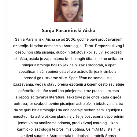
Sanja Paraminski Aisha
Sanja Paraminski Aisha se od 2006. godine bavi proučavanjem
ezoterije. Njezine domene su Astrologija i Tarot. Prepoznatljivog i
osebujnog stila pisanja, dubokih tekstova koji su uvijek prožeti
strašću, ostala je zapamćena kod mnogih čitatelja kao unikatan
primjer astrologa koji uvijek na blizak i prodoran, a opet
specifičan način pojednostavljuje astrološki jezik simbola i
prenosi ga u stvarne slike. Specifična ne samo u stilu
izražavanja, već i u stavu prema ezoteriji u kojem često savjetuje
početnike da uče sami i na primjerima kroz praksu, umjesto
slijepog iščitavanja literature. Tekstove piše onda kada osjeća
potrebu, jer svakodnevnim pisanjem astroloških tekstova smatra
da se gubi bit astrologije i da ona postaje mehanizam izgubljen u
mnoštvu. Na astrološkom planu najviše je posvećena usporednim
(emotivnim) analizama odnosa, prediktivnoj astrologiji, kao i
karmičkoj astrologiji te prošlim životima. Osim ATME, stalni je
aktivni suradnik Astro portala te dopisni suradnik Sensa