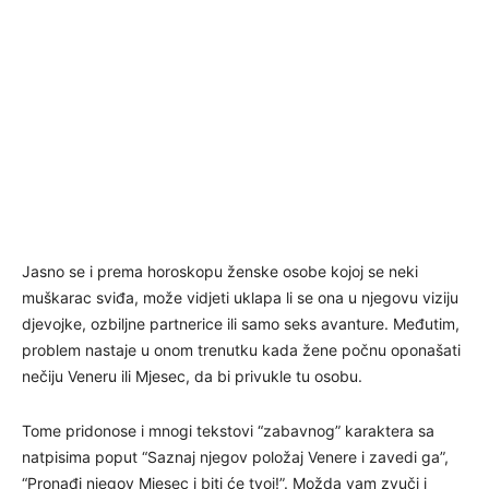
Jasno se i prema horoskopu ženske osobe kojoj se neki
muškarac sviđa, može vidjeti uklapa li se ona u njegovu viziju
djevojke, ozbiljne partnerice ili samo seks avanture. Međutim,
problem nastaje u onom trenutku kada žene počnu oponašati
nečiju Veneru ili Mjesec, da bi privukle tu osobu.
Tome pridonose i mnogi tekstovi “zabavnog” karaktera sa
natpisima poput “Saznaj njegov položaj Venere i zavedi ga”,
“Pronađi njegov Mjesec i biti će tvoj!”. Možda vam zvuči i