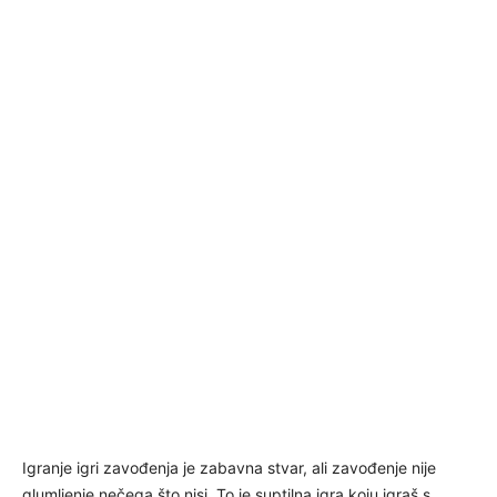
Igranje igri zavođenja je zabavna stvar, ali zavođenje nije
glumljenje nečega što nisi. To je suptilna igra koju igraš s