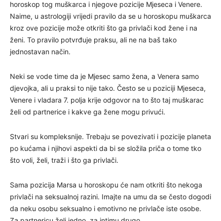
horoskop tog muškarca i njegove pozicije Mjeseca i Venere.
Naime, u astrologiji vrijedi pravilo da se u horoskopu muškarca
kroz ove pozicije može otkriti što ga privlači kod žene i na
ženi. To pravilo potvrđuje praksu, ali ne na baš tako
jednostavan način.
Neki se vode time da je Mjesec samo žena, a Venera samo
djevojka, ali u praksi to nije tako. Često se u poziciji Mjeseca,
Venere i vladara 7. polja krije odgovor na to što taj muškarac
želi od partnerice i kakve ga žene mogu privući.
Stvari su kompleksnije. Trebaju se povezivati i pozicije planeta
po kućama i njihovi aspekti da bi se složila priča o tome tko
što voli, želi, traži i što ga privlači.
Sama pozicija Marsa u horoskopu će nam otkriti što nekoga
privlači na seksualnoj razini. Imajte na umu da se često dogodi
da neku osobu seksualno i emotivno ne privlače iste osobe.
Za partnericu želi jedno, za intimu drugo.