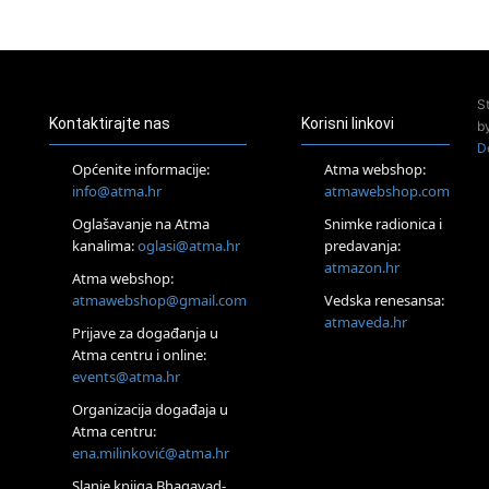
24.08.
Zagreb
Pjesma srca / Zagreb
Online
S
Tečaj Višeg Vodstva, razvijanja intuicije i Akaša zapisa
Kontaktirajte nas
Korisni linkovi
b
25.08.
D
Online
Općenite informacije:
Atma webshop:
Upisi u program Profesionalni hipnoterapeut — nova
info@atma.hr
atmawebshop.com
generacija kreće 25.08. 2026.
Oglašavanje na Atma
Snimke radionica i
26.08.
Online
kanalima:
oglasi@atma.hr
predavanja:
Postanite Nositelj Vibracije Nove Zemlje
atmazon.hr
Atma webshop:
27.08.
atmawebshop@gmail.com
Vedska renesansa:
Visoko
atmaveda.hr
Prijave za događanja u
Alemka Dauskardt – Jednodnevna radionica sistemskih
konstelacija
Atma centru i online:
events@atma.hr
29.08.
Zagreb
Organizacija događaja u
HOD PO ŽERAVICI – Seminar koji mijenja tijelo, duh i um
Atma centru:
SoulFest – Festival glazbe, mudrosti i zajedništva
ena.milinković@atma.hr
Radoboj
Noćna šumska kupka
Slanje knjiga Bhagavad-