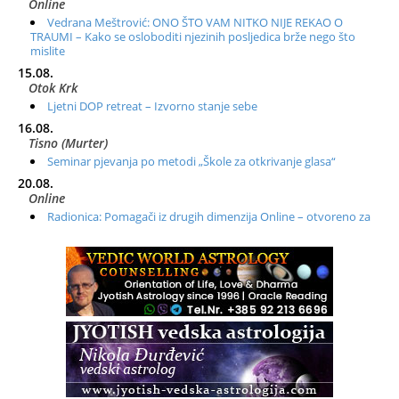
Online
Vedrana Meštrović: ONO ŠTO VAM NITKO NIJE REKAO O
TRAUMI – Kako se osloboditi njezinih posljedica brže nego što
mislite
15.08.
Otok Krk
Ljetni DOP retreat – Izvorno stanje sebe
16.08.
Tisno (Murter)
Seminar pjevanja po metodi „Škole za otkrivanje glasa“
20.08.
Online
Radionica: Pomagači iz drugih dimenzija Online – otvoreno za
sve
21.08.
Zagreb+Online
Osnovni ThetaHealing® tečaj, Zagreb i Online
22.08.
Pula
Access BARS®, otpusti stres
23.08.
Pula
Access Energetski Facelift®