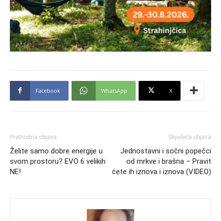
Facebook
WhatsApp
X
Prethodna objava
Slijedeća objava
Želite samo dobre energije u
Jednostavni i sočni popečci
svom prostoru? EVO 6 velikih
od mrkve i brašna – Pravit
NE!
ćete ih iznova i iznova (VIDEO)