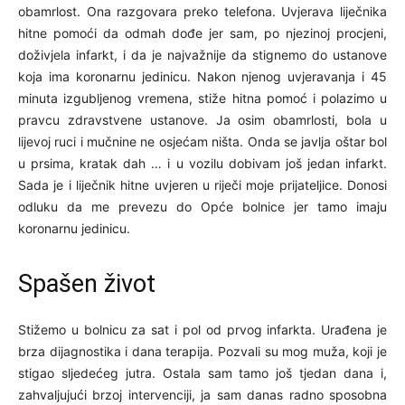
obamrlost. Ona razgovara preko telefona. Uvjerava liječnika
hitne pomoći da odmah dođe jer sam, po njezinoj procjeni,
doživjela infarkt, i da je najvažnije da stignemo do ustanove
koja ima koronarnu jedinicu. Nakon njenog uvjeravanja i 45
minuta izgubljenog vremena, stiže hitna pomoć i polazimo u
pravcu zdravstvene ustanove. Ja osim obamrlosti, bola u
lijevoj ruci i mučnine ne osjećam ništa. Onda se javlja oštar bol
u prsima, kratak dah … i u vozilu dobivam još jedan infarkt.
Sada je i liječnik hitne uvjeren u riječi moje prijateljice. Donosi
odluku da me prevezu do Opće bolnice jer tamo imaju
koronarnu jedinicu.
Spašen život
Stižemo u bolnicu za sat i pol od prvog infarkta. Urađena je
brza dijagnostika i dana terapija. Pozvali su mog muža, koji je
stigao sljedećeg jutra. Ostala sam tamo još tjedan dana i,
zahvaljujući brzoj intervenciji, ja sam danas radno sposobna