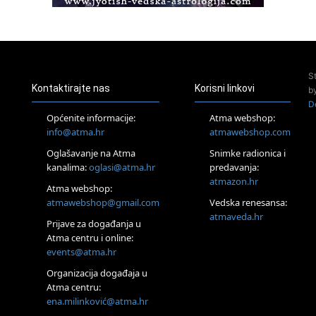
Access BARS®, otpusti stres
23.08.
Pula
Access Energetski Facelift®
24.08.
S
Zagreb
Kontaktirajte nas
Korisni linkovi
b
Pjesma srca / Zagreb
D
Online
Općenite informacije:
Atma webshop:
Tečaj Višeg Vodstva, razvijanja intuicije i Akaša zapisa
info@atma.hr
atmawebshop.com
26.08.
Oglašavanje na Atma
Snimke radionica i
Online
kanalima:
oglasi@atma.hr
predavanja:
Postanite Nositelj Vibracije Nove Zemlje
atmazon.hr
27.08.
Atma webshop:
Visoko
atmawebshop@gmail.com
Vedska renesansa:
Alemka Dauskardt – Jednodnevna radionica sistemskih
atmaveda.hr
Prijave za događanja u
konstelacija
Atma centru i online:
29.08.
events@atma.hr
Zagreb
HOD PO ŽERAVICI – Seminar koji mijenja tijelo, duh i um
Organizacija događaja u
SoulFest – Festival glazbe, mudrosti i zajedništva
Atma centru:
30.08.
ena.milinković@atma.hr
Zagreb