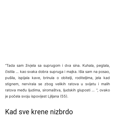
“Tada sam živjela sa suprugom i dva sina. Kuhala, peglala,
čistila … kao svaka dobra supruga i majka. Išla sam na posao,
pušila, ispijala kave, brinula o obitelji, roditeljima, jela kad
stignem, nervirala se zbog velikih ratova u svijetu i malih
ratova među ljudima, siromaštva, ljudskih gluposti … “, ovako
je počela svoju ispovijest Ljiljana (55).
Kad sve krene nizbrdo