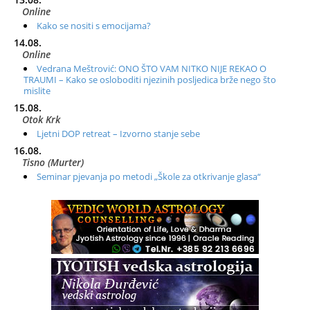
Online
Kako se nositi s emocijama?
14.08.
Online
Vedrana Meštrović: ONO ŠTO VAM NITKO NIJE REKAO O
TRAUMI – Kako se osloboditi njezinih posljedica brže nego što
mislite
15.08.
Otok Krk
Ljetni DOP retreat – Izvorno stanje sebe
16.08.
Tisno (Murter)
Seminar pjevanja po metodi „Škole za otkrivanje glasa“
20.08.
Online
Radionica: Pomagači iz drugih dimenzija Online – otvoreno za
sve
21.08.
Zagreb+Online
Osnovni ThetaHealing® tečaj, Zagreb i Online
22.08.
Pula