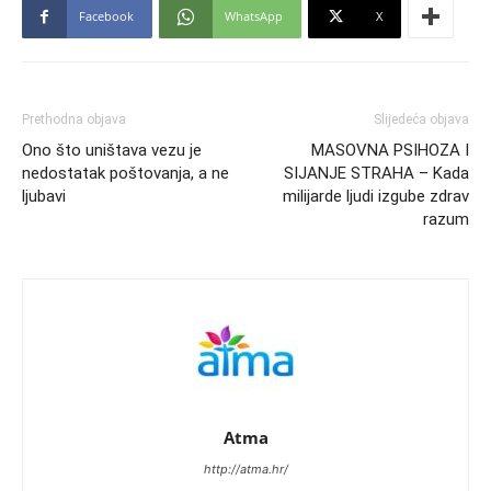
Facebook
WhatsApp
X
Prethodna objava
Slijedeća objava
Ono što uništava vezu je
MASOVNA PSIHOZA I
nedostatak poštovanja, a ne
SIJANJE STRAHA – Kada
ljubavi
milijarde ljudi izgube zdrav
razum
Atma
http://atma.hr/