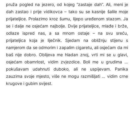
pruža pogled na jezero, od kojeg “zastaje dah”. Ali, meni je
dah zastao i prije vidikovca – tako su se kasnije šalile moje
prijateljice. Prolazimo kroz šumu, lijepo uređenom stazom. Ja
se i dalje ne osjećam najbolje. Dvije prijateljice, mlađe i brže,
odlaze ispred nas, a sa mnom ostaje – na svu sreću,
prijateljica koja je liječnik. Sjedam na obližnju stijenu s
namjerom da se odmorim i zapalim cigaretu, ali osjećam da mi
baš nije dobro. Oblijeva me hladan znoj, vrti mi se u glavi,
osjećam obamrlost, vidim zvjezdice. Boli me u grudima …
pokušavam udahnuti duboko, ali ne uspijevam. Panika
zauzima svoje mjesto, više ne mogu razmišljati … vidim crne
krugove i gubim svijest.