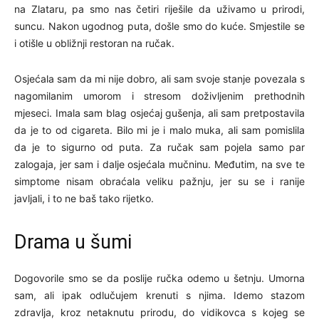
na Zlataru, pa smo nas četiri riješile da uživamo u prirodi,
suncu. Nakon ugodnog puta, došle smo do kuće. Smjestile se
i otišle u obližnji restoran na ručak.
Osjećala sam da mi nije dobro, ali sam svoje stanje povezala s
nagomilanim umorom i stresom doživljenim prethodnih
mjeseci. Imala sam blag osjećaj gušenja, ali sam pretpostavila
da je to od cigareta. Bilo mi je i malo muka, ali sam pomislila
da je to sigurno od puta. Za ručak sam pojela samo par
zalogaja, jer sam i dalje osjećala mučninu. Međutim, na sve te
simptome nisam obraćala veliku pažnju, jer su se i ranije
javljali, i to ne baš tako rijetko.
Drama u šumi
Dogovorile smo se da poslije ručka odemo u šetnju. Umorna
sam, ali ipak odlučujem krenuti s njima. Idemo stazom
zdravlja, kroz netaknutu prirodu, do vidikovca s kojeg se