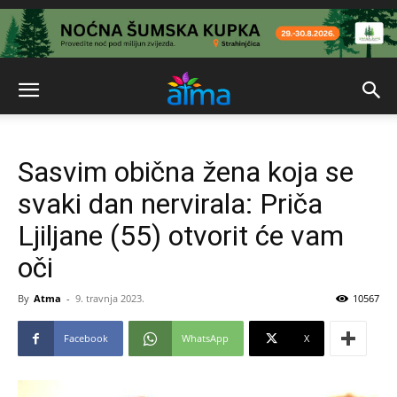
Sasvim obična žena koja se
svaki dan nervirala: Priča
Ljiljane (55) otvorit će vam
oči
By
Atma
-
9. travnja 2023.
10567
Facebook
WhatsApp
X