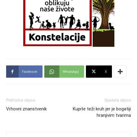
Facebook
WhatsApp
X
Prethodna objava
Slijedeća objava
Vrhovni znanstvenik
Kupite teži kruh jer je bogatiji
hranjivim tvarima