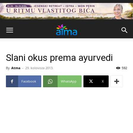
Slani okus prema ayurvedi
By
Atma
-
29. kolovoza 2013.
592
Facebook
WhatsApp
X