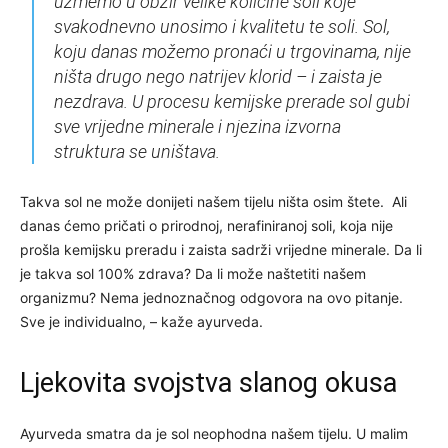
uzmemo u obzir velike količine soli koje
svakodnevno unosimo i kvalitetu te soli. Sol,
koju danas možemo pronaći u trgovinama, nije
ništa drugo nego natrijev klorid – i zaista je
nezdrava. U procesu kemijske prerade sol gubi
sve vrijedne minerale i njezina izvorna
struktura se uništava.
Takva sol ne može donijeti našem tijelu ništa osim štete. Ali
danas ćemo pričati o prirodnoj, nerafiniranoj soli, koja nije
prošla kemijsku preradu i zaista sadrži vrijedne minerale. Da li
je takva sol 100% zdrava? Da li može naštetiti našem
organizmu? Nema jednoznačnog odgovora na ovo pitanje.
Sve je individualno, – kaže ayurveda.
Ljekovita svojstva slanog okusa
Ayurveda smatra da je sol neophodna našem tijelu. U malim