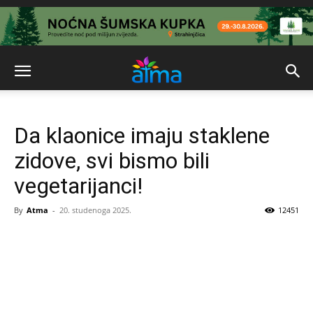
Da klaonice imaju staklene
zidove, svi bismo bili
vegetarijanci!
By
Atma
-
20. studenoga 2025.
12451