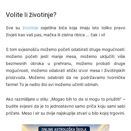
Volite li životinje?
Sve su
životinje
osjetilna bića koja imaju isto toliko pravo
živjeti kao vaš pas, mačka ili zlatna ribica … čak i vi!
S tom svjesnošću možemo početi odabirati druge mogućnosti:
možemo početi jesti manje mesa, možemo uključiti više
bezmesnih obroka u prehranu, možemo probati druge
mogućnosti, možemo odabrati etički izvor mesa i životinjskih
proizvoda. Možemo odabrati da ne podržavamo tvorničke
farme! To je nešto što svi možemo učiniti odmah.
Ako razmišljate u stilu: „Mogao bih to da si mogu to priuštiti“ –
budite svjesni da je to jednostavno samo priča koju sami sebi
pričate. Meso i sir su dvije najskuplje stvari u bilo kojoj trgovini.