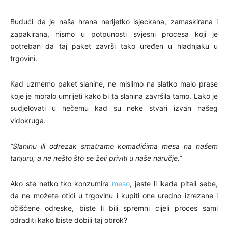
Budući da je naša hrana nerijetko isjeckana, zamaskirana i
zapakirana, nismo u potpunosti svjesni procesa koji je
potreban da taj paket završi tako uređen u hladnjaku u
trgovini.
Kad uzmemo paket slanine, ne mislimo na slatko malo prase
koje je moralo umrijeti kako bi ta slanina završila tamo. Lako je
sudjelovati u nečemu kad su neke stvari izvan našeg
vidokruga.
“Slaninu ili odrezak smatramo komadićima mesa na našem
tanjuru, a ne nešto što se želi priviti u naše naručje.”
Ako ste netko tko konzumira
meso
, jeste li ikada pitali sebe,
da ne možete otići u trgovinu i kupiti one uredno izrezane i
očišćene odreske, biste li bili spremni cijeli proces sami
odraditi kako biste dobili taj obrok?