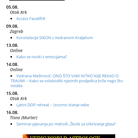
05.08.
Otok Krk
Access Facelift®
09.08.
Zagreb
Konstelacije SIKON s Vedranom Kraljetom
13.08.
Online
Kako se nositi s emocijama?
14.08.
Online
Vedrana Meštrović: ONO ŠTO VAM NITKO NIJE REKAO O
TRAUMI – Kako se osloboditi njezinih posljedica brže nego što
mislite
15.08.
Otok Krk
Ljetni DOP retreat – Izvorno stanje sebe
16.08.
Tisno (Murter)
Seminar pjevanja po metodi „Škole za otkrivanje glasa“
20.08.
Online