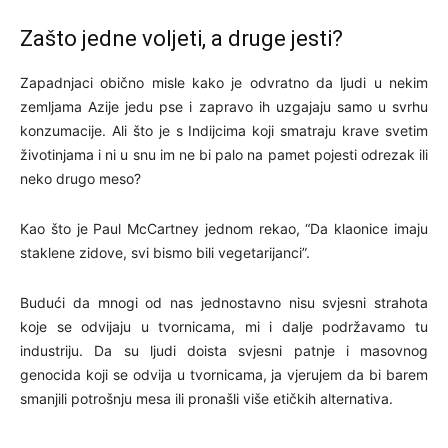
Zašto jedne voljeti, a druge jesti?
Zapadnjaci obično misle kako je odvratno da ljudi u nekim
zemljama Azije jedu pse i zapravo ih uzgajaju samo u svrhu
konzumacije. Ali što je s Indijcima koji smatraju krave svetim
životinjama i ni u snu im ne bi palo na pamet pojesti odrezak ili
neko drugo meso?
Kao što je Paul McCartney jednom rekao, “Da klaonice imaju
staklene zidove, svi bismo bili vegetarijanci”.
Budući da mnogi od nas jednostavno nisu svjesni strahota
koje se odvijaju u tvornicama, mi i dalje podržavamo tu
industriju. Da su ljudi doista svjesni patnje i masovnog
genocida koji se odvija u tvornicama, ja vjerujem da bi barem
smanjili potrošnju mesa ili pronašli više etičkih alternativa.