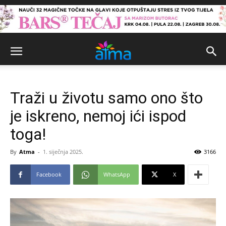
Traži u životu samo ono što
je iskreno, nemoj ići ispod
toga!
By
Atma
-
1. siječnja 2025.
3166
Facebook
WhatsApp
X