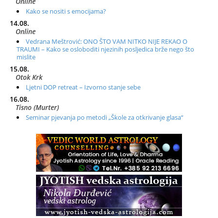
Online
Kako se nositi s emocijama?
14.08.
Online
Vedrana Meštrović: ONO ŠTO VAM NITKO NIJE REKAO O
TRAUMI – Kako se osloboditi njezinih posljedica brže nego što
mislite
15.08.
Otok Krk
Ljetni DOP retreat – Izvorno stanje sebe
16.08.
Tisno (Murter)
Seminar pjevanja po metodi „Škole za otkrivanje glasa“
20.08.
Online
Radionica: Pomagači iz drugih dimenzija Online – otvoreno za
sve
21.08.
Zagreb+Online
Osnovni ThetaHealing® tečaj, Zagreb i Online
22.08.
Pula
Access BARS®, otpusti stres