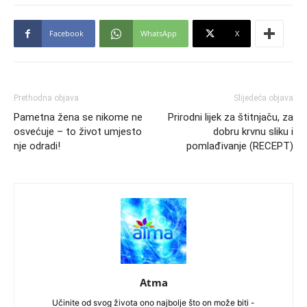
Facebook
WhatsApp
X
Prethodna objava
Slijedeća objava
Pametna žena se nikome ne
Prirodni lijek za štitnjaču, za
osvećuje – to život umjesto
dobru krvnu sliku i
nje odradi!
pomlađivanje (RECEPT)
Atma
Učinite od svog života ono najbolje što on može biti -