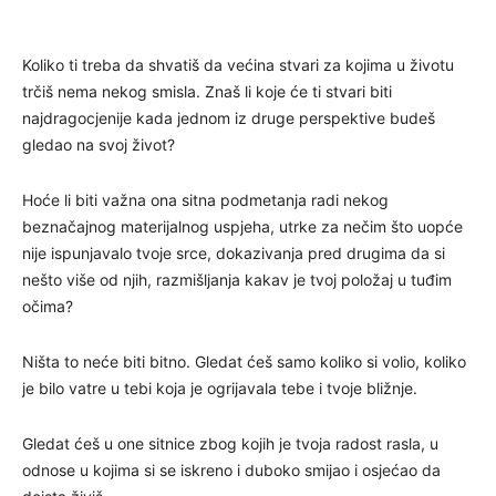
Koliko ti treba da shvatiš da većina stvari za kojima u životu
trčiš nema nekog smisla. Znaš li koje će ti stvari biti
najdragocjenije kada jednom iz druge perspektive budeš
gledao na svoj život?
Hoće li biti važna ona sitna podmetanja radi nekog
beznačajnog materijalnog uspjeha, utrke za nečim što uopće
nije ispunjavalo tvoje srce, dokazivanja pred drugima da si
nešto više od njih, razmišljanja kakav je tvoj položaj u tuđim
očima?
Ništa to neće biti bitno. Gledat ćeš samo koliko si volio, koliko
je bilo vatre u tebi koja je ogrijavala tebe i tvoje bližnje.
Gledat ćeš u one sitnice zbog kojih je tvoja radost rasla, u
odnose u kojima si se iskreno i duboko smijao i osjećao da