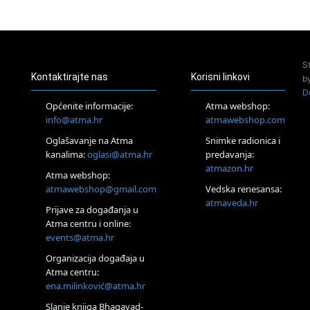
23.08.
Pula
Access Energetski Facelift®
24.08.
S
Zagreb
Kontaktirajte nas
Korisni linkovi
b
Pjesma srca / Zagreb
D
Online
Općenite informacije:
Atma webshop:
Tečaj Višeg Vodstva, razvijanja intuicije i Akaša zapisa
info@atma.hr
atmawebshop.com
26.08.
Oglašavanje na Atma
Snimke radionica i
Online
kanalima:
oglasi@atma.hr
predavanja:
Postanite Nositelj Vibracije Nove Zemlje
atmazon.hr
27.08.
Atma webshop:
Visoko
atmawebshop@gmail.com
Vedska renesansa:
Alemka Dauskardt – Jednodnevna radionica sistemskih
atmaveda.hr
Prijave za događanja u
konstelacija
Atma centru i online:
29.08.
events@atma.hr
Zagreb
HOD PO ŽERAVICI – Seminar koji mijenja tijelo, duh i um
Organizacija događaja u
SoulFest – Festival glazbe, mudrosti i zajedništva
Atma centru:
30.08.
ena.milinković@atma.hr
Zagreb
Slanje knjiga Bhagavad-
Access BARS® edukacija otpusti stres