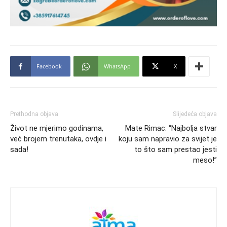
Facebook
WhatsApp
X
Prethodna objava
Slijedeća objava
Život ne mjerimo godinama,
Mate Rimac: “Najbolja stvar
već brojem trenutaka, ovdje i
koju sam napravio za svijet je
sada!
to što sam prestao jesti
meso!”