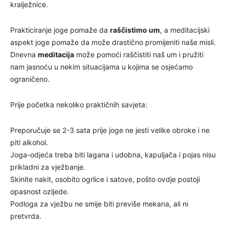
kralježnice.
Prakticiranje joge pomaže da
raščistimo um
, a meditacijski
aspekt joge pomaže da može drastično promijeniti naše misli.
Dnevna
meditacija
može pomoći raščistiti naš um i pružiti
nam jasnoću u nekim situacijama u kojima se osjećamo
ograničeno.
Prije početka nekoliko praktičnih savjeta:
Preporučuje se 2-3 sata prije joge ne jesti velike obroke i ne
piti alkohol.
Joga-odjeća treba biti lagana i udobna, kapuljača i pojas nisu
prikladni za vježbanje.
Skinite nakit, osobito ogrlice i satove, pošto ovdje postoji
opasnost ozljede.
Podloga za vježbu ne smije biti previše mekana, ali ni
pretvrda.