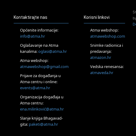
Access Energetski Facelift®
24.08.
S
Zagreb
Kontaktirajte nas
Korisni linkovi
b
Pjesma srca / Zagreb
D
Online
Općenite informacije:
Atma webshop:
Tečaj Višeg Vodstva, razvijanja intuicije i Akaša zapisa
info@atma.hr
atmawebshop.com
25.08.
Oglašavanje na Atma
Snimke radionica i
Online
kanalima:
oglasi@atma.hr
predavanja:
Upisi u program Profesionalni hipnoterapeut — nova
generacija kreće 25.08. 2026.
atmazon.hr
Atma webshop:
26.08.
atmawebshop@gmail.com
Vedska renesansa:
Online
atmaveda.hr
Postanite Nositelj Vibracije Nove Zemlje
Prijave za događanja u
Atma centru i online:
27.08.
events@atma.hr
Visoko
Alemka Dauskardt – Jednodnevna radionica sistemskih
Organizacija događaja u
konstelacija
Atma centru:
28.08.
ena.milinković@atma.hr
Online
SPAVAJ… Priče za lakšu noć
Slanje knjiga Bhagavad-
gita:
paketi@atma.hr
29.08.
Zagreb