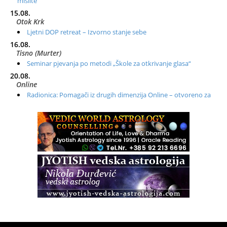
mislite
15.08.
Otok Krk
Ljetni DOP retreat – Izvorno stanje sebe
16.08.
Tisno (Murter)
Seminar pjevanja po metodi „Škole za otkrivanje glasa“
20.08.
Online
Radionica: Pomagači iz drugih dimenzija Online – otvoreno za
sve
21.08.
Zagreb+Online
Osnovni ThetaHealing® tečaj, Zagreb i Online
22.08.
Zagreb
Osnovna radionica za izscjeljivanje pranom (Basic Pranic
Healing course)
Pula
Access BARS®, otpusti stres
23.08.
Pula