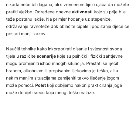
nikada neće biti lagana, ali s vremenom tijelo ojača da možete
pratiti vježbe. Određene dnevne
aktivnosti
koje su prije bile
teže postanu lakše. Na primjer hodanje uz stepenice,
održavanje ravnoteže dok oblačite cipele i podizanje djece će
postati manji izazov.
Naučiti tehnike kako inkorporirati disanje i svjesnost svoga
tijela u različite
scenarije
koje su psihički i fizički zahtjevne
mogu promijeniti ishod mnogih situacija. Prestati se liječiti
hranom, alkoholom ili propisanim lijekovima je teško, ali u
nekim manjim situacijama zamijeniti takvo liječenje jogom
može pomoći.
Polet
koji dobijemo nakon prakticiranja joge
može donijeti sreću koju mnogi teško nalaze.