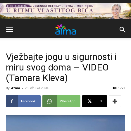
Vježbajte jogu u sigurnosti i
miru svog doma – VIDEO
(Tamara Kleva)
By
Atma
-
23. ožujka 2020.
1772
Facebook
WhatsApp
X