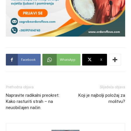
Facebook
WhatsApp
X
Prethodna objava
Slijedeća objava
Napravite radikalni preokret:
Koji je najbolji položaj za
Kako rasturiti strah – na
molitvu?
neuobičajen način