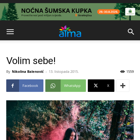
Volim sebe!
By
Nikolina Balenović
-
13. listopada 2015.
1559
Facebook
WhatsApp
X