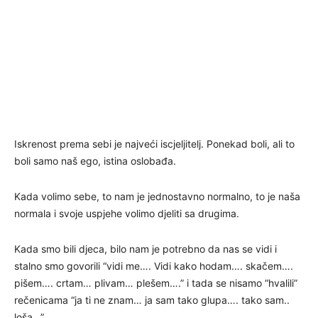
Iskrenost prema sebi je najveći iscjeljitelj. Ponekad boli, ali to
boli samo naš ego, istina oslobađa.
Kada volimo sebe, to nam je jednostavno normalno, to je naša
normala i svoje uspjehe volimo djeliti sa drugima.
Kada smo bili djeca, bilo nam je potrebno da nas se vidi i
stalno smo govorili “vidi me…. Vidi kako hodam…. skačem….
pišem…. crtam… plivam… plešem….” i tada se nisamo “hvalili”
rečenicama “ja ti ne znam… ja sam tako glupa…. tako sam..
loša…”