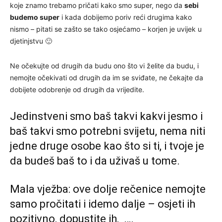
koje znamo trebamo pričati kako smo super, nego da
sebi
budemo super
i kada dobijemo poriv reći drugima kako
nismo – pitati se zašto se tako osjećamo – korjen je uvijek u
djetinjstvu 🙂
Ne očekujte od drugih da budu ono što vi želite da budu, i
nemojte očekivati od drugih da im se sviđate, ne čekajte da
dobijete odobrenje od drugih da vrijedite.
Jedinstveni smo baš takvi kakvi jesmo i
baš takvi smo potrebni svijetu, nema niti
jedne druge osobe kao što si ti, i tvoje je
da budeš baš to i da uživaš u tome.
Mala vježba: ove dolje rečenice nemojte
samo pročitati i idemo dalje – osjeti ih
pozitivno, dopustite ih, ….