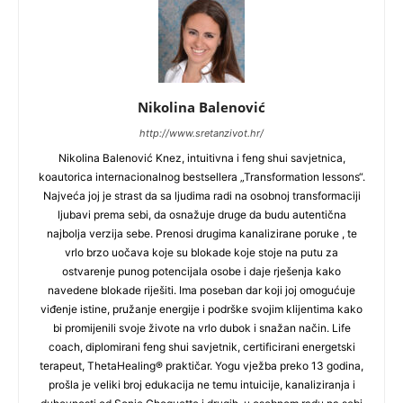
Nikolina Balenović
http://www.sretanzivot.hr/
Nikolina Balenović Knez, intuitivna i feng shui savjetnica,
koautorica internacionalnog bestsellera „Transformation lessons“.
Najveća joj je strast da sa ljudima radi na osobnoj transformaciji
ljubavi prema sebi, da osnažuje druge da budu autentična
najbolja verzija sebe. Prenosi drugima kanalizirane poruke , te
vrlo brzo uočava koje su blokade koje stoje na putu za
ostvarenje punog potencijala osobe i daje rješenja kako
navedene blokade riješiti. Ima poseban dar koji joj omogućuje
viđenje istine, pružanje energije i podrške svojim klijentima kako
bi promijenili svoje živote na vrlo dubok i snažan način. Life
coach, diplomirani feng shui savjetnik, certificirani energetski
terapeut, ThetaHealing® praktičar. Yogu vježba preko 13 godina,
prošla je veliki broj edukacija ne temu intuicije, kanaliziranja i