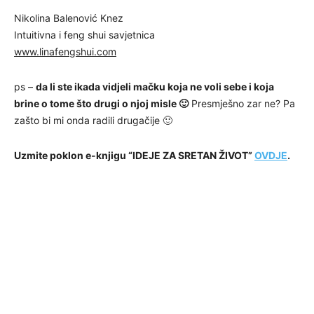
Nikolina Balenović Knez
Intuitivna i feng shui savjetnica
www.linafengshui.com
ps –
da li ste ikada vidjeli mačku koja ne voli sebe i koja
brine o tome što drugi o njoj misle 🙂
Presmješno zar ne? Pa
zašto bi mi onda radili drugačije 🙂
Uzmite poklon e-knjigu “IDEJE ZA SRETAN ŽIVOT”
OVDJE
.