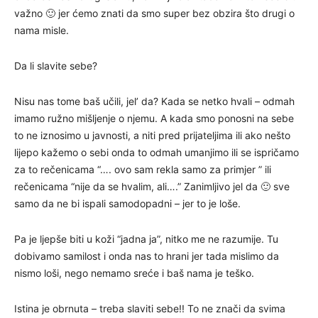
važno 🙂 jer ćemo znati da smo super bez obzira što drugi o
nama misle.
Da li slavite sebe?
Nisu nas tome baš učili, jel’ da? Kada se netko hvali – odmah
imamo ružno mišljenje o njemu. A kada smo ponosni na sebe
to ne iznosimo u javnosti, a niti pred prijateljima ili ako nešto
lijepo kažemo o sebi onda to odmah umanjimo ili se ispričamo
za to rečenicama “…. ovo sam rekla samo za primjer ” ili
rečenicama “nije da se hvalim, ali….” Zanimljivo jel da 🙂 sve
samo da ne bi ispali samodopadni – jer to je loše.
Pa je ljepše biti u koži “jadna ja”, nitko me ne razumije. Tu
dobivamo samilost i onda nas to hrani jer tada mislimo da
nismo loši, nego nemamo sreće i baš nama je teško.
Istina je obrnuta – treba slaviti sebe!! To ne znači da svima