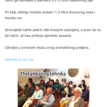
zatim ga sameljite u blenderu s 2-3 žlice maslinovog ulja.
Po želji, tahiniju možete dodati i 1-2 žlice limunovog soka i
morsku sol.
Sirovojelski tahini sadrži više hranjivih sastojaka, a pravi se na
isti način, ali bez prženja sjemenki sezama.
Uživajte u izvrsnom okusu ovog aromatičnog preljeva.
alternativa-za-vas