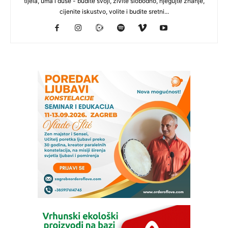
tijela, uma i duše - budite svoji, živite slobodno, njegujte znanje,
cijenite iskustvo, volite i budite sretni...