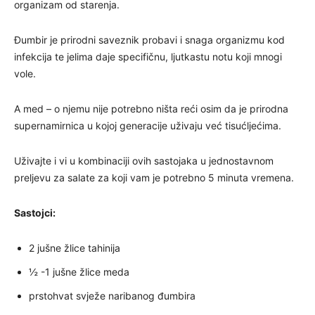
organizam od starenja.
Đumbir je prirodni saveznik probavi i snaga organizmu kod
infekcija te jelima daje specifičnu, ljutkastu notu koji mnogi
vole.
A med – o njemu nije potrebno ništa reći osim da je prirodna
supernamirnica u kojoj generacije uživaju već tisućljećima.
Uživajte i vi u kombinaciji ovih sastojaka u jednostavnom
preljevu za salate za koji vam je potrebno 5 minuta vremena.
Sastojci:
2 jušne žlice tahinija
½ -1 jušne žlice meda
prstohvat svježe naribanog đumbira