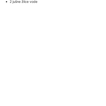
2 jušne žlice vode