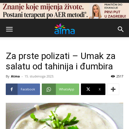
Za prste polizati – Umak za
salatu od tahinija i đumbira
By
Atma
-
15. studenoga 2023.
2517
Facebook
WhatsApp
X