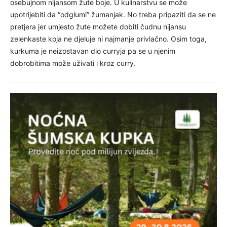
osebujnom nijansom žute boje. U kulinarstvu se može
upotrijebiti da “odglumi” žumanjak. No treba pripaziti da se ne
pretjera jer umjesto žute možete dobiti čudnu nijansu
zelenkaste koja ne djeluje ni najmanje privlačno. Osim toga,
kurkuma je neizostavan dio curryja pa se u njenim
dobrobitima može uživati i kroz curry.