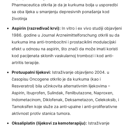
Pharmaceutica otkrila je da je kurkuma bolja u usporedbi
sa oba lijeka u smanjenju depresivnih ponašanja kod
životinja
Aspirin (razređivač krvi):
In vitro i ex vivo studiji objavljeni
1986. godine u Journal Arzneimittelforschung otkrili su da
kurkuma ima anti-trombocitni i prostaciklini modulacijski
efekt u odnosu na aspirin, što znači da može imati koristi
kod pacijenata sklonih vaskularnoj trombozi i kod anti-
artritis terapije.
Protuupalni lijekovi:
Istraživanje objavljeno 2004. u
časopisu Oncogene otkrilo je da kurkuma (kao i
Resveratrol) bila učinkovita alternativnim lijekovima –
Aspirin, Ibuprofen, Sulindak, Fenilbutazone, Naproxen,
Indometacinom, Diklofenak, Deksametazon, Celekoksib, i
Tamoksifen koje služe za anti-upalne i anti-proliferativne
aktivnost protiv stanica tumora.
Oksaliplatin (lijekovi za kemoterapiju):
Istraživanje