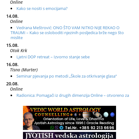
Online
Kako se nositi s emocijama?
14.08.
Online
Vedrana Meštrović: ONO ŠTO VAM NITKO NIJE REKAO O
TRAUMI – Kako se osloboditi njezinih posljedica brže nego što
mislite
15.08.
Otok Krk
Ljetni DOP retreat – Izvorno stanje sebe
16.08.
Tisno (Murter)
Seminar pjevanja po metodi „Škole za otkrivanje glasa“
20.08.
Online
Radionica: Pomagači iz drugih dimenzija Online – otvoreno za
sve
21.08.
Zagreb+Online
Osnovni ThetaHealing® tečaj, Zagreb i Online
22.08.
Pula
Access BARS®, otpusti stres