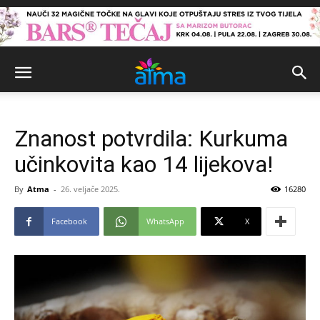
Znanost potvrdila: Kurkuma
učinkovita kao 14 lijekova!
By
Atma
-
26. veljače 2025.
16280
Facebook
WhatsApp
X