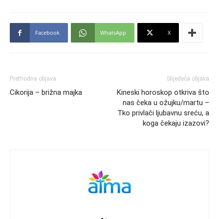
Facebook
WhatsApp
X
Prethodna objava
Slijedeća objava
Cikorija – brižna majka
Kineski horoskop otkriva što
nas čeka u ožujku/martu –
Tko privlači ljubavnu sreću, a
koga čekaju izazovi?