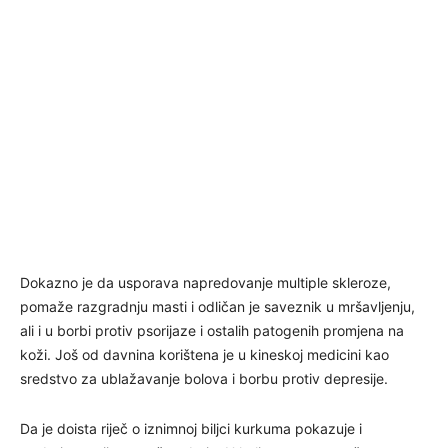
Dokazno je da usporava napredovanje multiple skleroze,
pomaže razgradnju masti i odličan je saveznik u mršavljenju,
ali i u borbi protiv psorijaze i ostalih patogenih promjena na
koži. Još od davnina korištena je u kineskoj medicini kao
sredstvo za ublažavanje bolova i borbu protiv depresije.
Da je doista riječ o iznimnoj biljci kurkuma pokazuje i