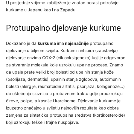
U posljednje vrijeme zabilježen je znatan porast potrošnje
kurkume u Japanu kao i na Zapadu.
Protuupalno djelovanje kurkume
Dokazano je da
kurkuma
ima
najsnažnije
protuupalno
djelovanje u biljnom svijetu. Kurkumin inhibira (zaustavlja)
djelovanje enzima COX-2 (ciklooksigeneza) koji je odgovoran
za stvaranje molekula koje uzrokuju upalne procese. Znamo
da upale prate veliki broj bolesti od upalnih stanja kože
(psorijaza, dermatitis), upalnih stanja zglobova, autoimunih
bolesti (alergije, reumatoidni artritis, psorijaza, kolagenoze…)
do oštećenja sluznica u probavnom traktu gdje prouzrokuju
čireve, polipe, a kasnije i karcinome. Djelovanje kurkume je
izuzetno značajno u svijetlu najnovijih rezultata kao dobra
zamjena za sintetička protuupalna sredstva (kortikosteroide)
koji uzrokuju teške i trajne nuspojave.