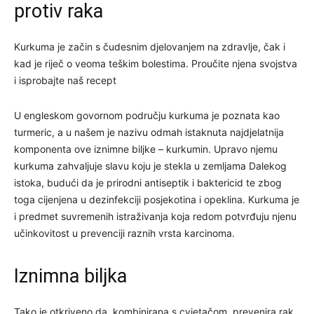
protiv raka
Kurkuma je začin s čudesnim djelovanjem na zdravlje, čak i
kad je riječ o veoma teškim bolestima. Proučite njena svojstva
i isprobajte naš recept
U engleskom govornom području kurkuma je poznata kao
turmeric, a u našem je nazivu odmah istaknuta najdjelatnija
komponenta ove iznimne biljke – kurkumin. Upravo njemu
kurkuma zahvaljuje slavu koju je stekla u zemljama Dalekog
istoka, budući da je prirodni antiseptik i baktericid te zbog
toga cijenjena u dezinfekciji posjekotina i opeklina. Kurkuma je
i predmet suvremenih istraživanja koja redom potvrđuju njenu
učinkovitost u prevenciji raznih vrsta karcinoma.
Iznimna biljka
Tako je otkriveno da, kombinirana s cvjetačom, prevenira rak