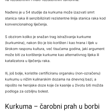
Nađeno je u 54 studije da kurkuma može izazvati smrt
stanica raka ili senzibilizirati rezistentne linija stanica raka kod
konvencionalnog liječenja.
S obzirom koliko je snažan trag istraživanja kurkume
(kurkumina), nakon što je bio korišten i kao hrana i lijek u
širokom rasponu kultura, već tisućama godina, jaki argument
može biti za korištenje kurkume kao alternativnog lijeka ili
katalizatora u liječenju raka.
Ili, još bolje, koristite certificiranu organsku (non-ozračenu)
kurkumu u nižim kulinarskim dozama na dnevnoj bazi, a
nipošto ne herojske doze koje će kasnije u životu biti možda
podloga za ozbiljnu bolest.
Kurkuma – čarobni prah u borbi