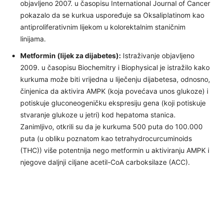
objavljeno 2007. u časopisu International Journal of Cancer
pokazalo da se kurkua uspoređuje sa Oksaliplatinom kao
antiproliferativnim lijekom u kolorektalnim staničnim
linijama.
Metformin (lijek za dijabetes):
Istraživanje objavljeno
2009. u časopisu Biochemitry i Biophysical je istražilo kako
kurkuma može biti vrijedna u liječenju dijabetesa, odnosno,
činjenica da aktivira AMPK (koja povećava unos glukoze) i
potiskuje gluconeogeničku ekspresiju gena (koji potiskuje
stvaranje glukoze u jetri) kod hepatoma stanica.
Zanimljivo, otkrili su da je kurkuma 500 puta do 100.000
puta (u obliku poznatom kao tetrahydrocurcuminoids
(THC)) više potentnija nego metformin u aktiviranju AMPK i
njegove daljnji ciljane acetil-CoA carboksilaze (ACC).