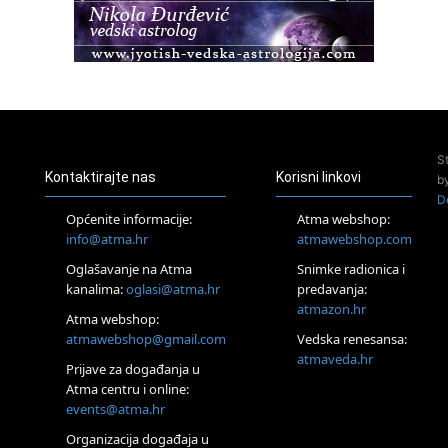
23.08.
Pula
Access Energetski Facelift®
24.08.
Zagreb
Pjesma srca / Zagreb
Online
S
Tečaj Višeg Vodstva, razvijanja intuicije i Akaša zapisa
Kontaktirajte nas
Korisni linkovi
b
25.08.
D
Online
Općenite informacije:
Atma webshop:
Upisi u program Profesionalni hipnoterapeut — nova
info@atma.hr
atmawebshop.com
generacija kreće 25.08. 2026.
Oglašavanje na Atma
Snimke radionica i
26.08.
Online
kanalima:
oglasi@atma.hr
predavanja:
Postanite Nositelj Vibracije Nove Zemlje
atmazon.hr
Atma webshop:
27.08.
atmawebshop@gmail.com
Vedska renesansa:
Visoko
atmaveda.hr
Prijave za događanja u
Alemka Dauskardt – Jednodnevna radionica sistemskih
konstelacija
Atma centru i online:
events@atma.hr
29.08.
Zagreb
Organizacija događaja u