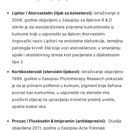
Lipitor / Atorvastatin (lijek za kolesterol):
istraživanje iz
2008. godine objavljeno u časopisu za lijekove R & D
otkrilo je da standardizirana priprema kurkuminoida iz
kurkume bolji u usporedbi sa lijekom Atorvastatin
(trgovački naziv Lipitor) na endotelne disfunkcije, temeljna
patologija krvnih žila koja vozi ateroskleroze, u smanjenju
upale i oksidativnog stresa kod pacijenata s dijabetesom
tipa 2.
Kortikosteroidi (steroidni lijekovi):
istraživanje objavljeno
1999. godine u časopisu Phytotherapy Research pokazalo
je da je primarni polifenol u kurkumi, pigment boje šafrana
poznat kao kurkumina, u usporedbi na steroide ima
pozitivni utjecaj na upravljanju kronične prednji uveitis,
upalna bolest oka.
Prozac / Fluoksetin & Imipramin (antidepresivi):
Studija
objavljena 2011. godine u časopisu Acta Poloniae