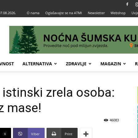
07.08.2026.
O nama
Oglašavajte se na ATMI
Newsletter
Webshop
Uvje
VNOST
ALTERNATIVA
ZDRAVLJE
MAGAZIN
R
istinski zrela osoba:
iz mase!
46083
X
Viber
Print