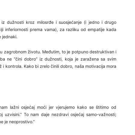
 iz dužnosti kroz milosrđe i suosjećanje (i jedno i drugo
30
ciji inferiornosti prema vama), za razliku od empatije kada
e jednaki.
31
u zagrobnom životu. Međutim, to je potpuno destruktivan i
oba ne “čini dobro” iz dužnosti, koja je zaražena sa svim
 i kontrola. Kako bi zrelo činili dobro, naša motivacija mora
28
05
nam lažni osjećaj moći jer vjerujemo kako se štitimo od
j uzvisini.” To nam daje nezdravi osjećaj samo-važnosti;
ne je neoprostivo.”
06