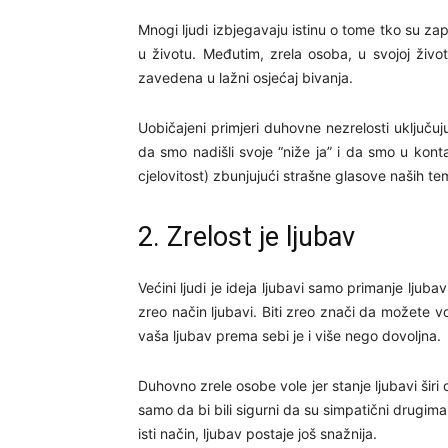
Mnogi ljudi izbjegavaju istinu o tome tko su za
u životu. Međutim, zrela osoba, u svojoj život
zavedena u lažni osjećaj bivanja.
Uobičajeni primjeri duhovne nezrelosti uključuj
da smo nadišli svoje “niže ja” i da smo u konta
cjelovitost) zbunjujući strašne glasove naših te
2. Zrelost je ljubav
Većini ljudi je ideja ljubavi samo primanje ljubav
zreo način ljubavi. Biti zreo znači da možete vo
vaša ljubav prema sebi je i više nego dovoljna.
Duhovno zrele osobe vole jer stanje ljubavi širi
samo da bi bili sigurni da su simpatični drugima
isti način, ljubav postaje još snažnija.