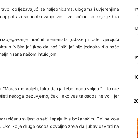
pravo, obilježavajući se naljepnicama, ulogama i uvjerenjima
13
noj potrazi samootkrivanja vidi sve načine na koje je bila
14
u izbjegavanje mračnih elemenata ljudske prirode, vjerujući
ktu s “višim ja” (kao da naš “niži ja” nije jednako dio naše
meljnih rana našom intuicijom.
15
16
i. “Moraš me voljeti, tako da i ja tebe mogu voljeti ” – to nije
ljeti nekoga bezuvjetno, čak i ako vas ta osoba ne voli, jer
20
 ograničenu svijest o sebi i spaja ih s božanskim. Oni ne vole
21
. Ukoliko je druga osoba dovoljno zrela da ljubav uzvrati na