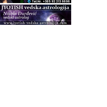
.08.
Pula
Access BARS®, otpusti stres
.08.
Pula
Access Energetski Facelift®
.08.
Zagreb
Pjesma srca / Zagreb
Online
Tečaj Višeg Vodstva, razvijanja intuicije i Akaša
zapisa
.08.
Online
Postanite Nositelj Vibracije Nove Zemlje
.08.
Visoko
Alemka Dauskardt – Jednodnevna radionica
sistemskih konstelacija
.08.
Zagreb
HOD PO ŽERAVICI – Seminar koji mijenja tijelo,