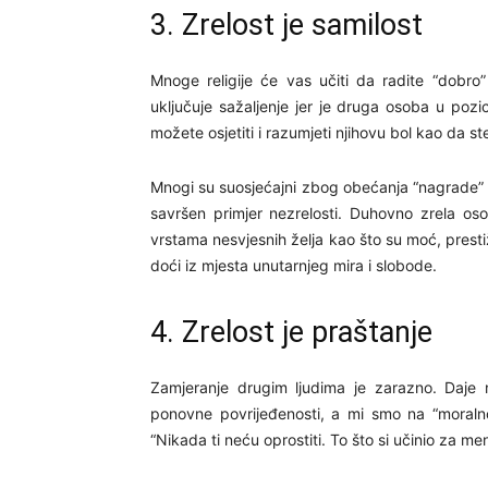
3. Zrelost je samilost
Mnoge religije će vas učiti da radite “dobro”
uključuje sažaljenje jer je druga osoba u pozi
možete osjetiti i razumjeti njihovu bol kao da st
Mnogi su suosjećajni zbog obećanja “nagrade” 
savršen primjer nezrelosti. Duhovno zrela os
vrstama nesvjesnih želja kao što su moć, prestiž
doći iz mjesta unutarnjeg mira i slobode.
4. Zrelost je praštanje
Zamjeranje drugim ljudima je zarazno. Daje 
ponovne povrijeđenosti, a mi smo na “moralno
“Nikada ti neću oprostiti. To što si učinio za me