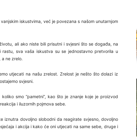
im vanjskim iskustvima, već je povezana s našom unutarnjom
otu, ali ako niste bili prisutni i svjesni što se događa, na
rastu, sva vaša iskustva su se jednostavno pretvorila u
 a ne zrelo.
 utjecati na našu zrelost. Zrelost je nešto što dolazi iz
postajemo svjesni.
i koliko smo “pametni”, kao što je znanje koje je proizvod
reakcija i iluzornih pojmova sebe.
te iznutra dovoljno slobodni da reagirate svjesno, dovoljno
 osjećaja i akcija i kako će oni utjecati na same sebe, druge i