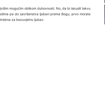
22
ajvišim mogućim oblikom duhovnosti. No, da bi iskusili takvu
 ljudima pa do savršenstva ljubavi prema Bogu, prvo morate
23
otrebna za bezuvjetnu ljubav.
24
26
27
29