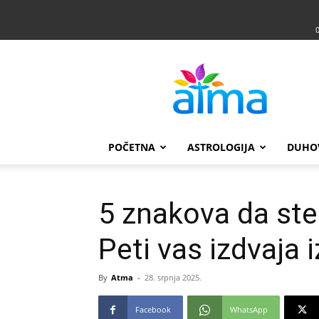
Atma
POČETNA
ASTROLOGIJA
DUHO
5 znakova da ste 
Peti vas izdvaja 
By
Atma
-
28. srpnja 2025.
Facebook
WhatsApp