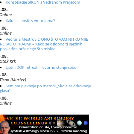
Konstelacije SIKON s Vedranom Kraljetom
.08.
Online
Kako se nositi s emocijama?
.08.
Online
Vedrana Meštrović: ONO ŠTO VAM NITKO NIJE
REKAO O TRAUMI – Kako se osloboditi njezinih
posljedica brže nego što mislite
.08.
Otok Krk
Ljetni DOP retreat – Izvorno stanje sebe
.08.
Tisno (Murter)
Seminar pjevanja po metodi „Škole za otkrivanje
glasa“
.08.
Online
Radionica: Pomagači iz drugih dimenzija Online –
otvoreno za sve
.08.
Zagreb+Online
Osnovni ThetaHealing® tečaj, Zagreb i Online