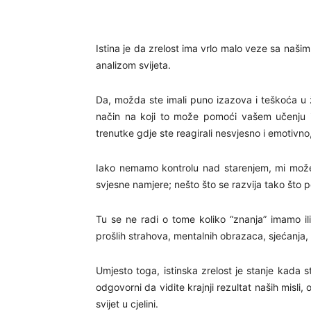
Istina je da zrelost ima vrlo malo veze sa naš
analizom svijeta.
Da, možda ste imali puno izazova i teškoća u živ
način na koji to može pomoći vašem učenju i 
trenutke gdje ste reagirali nesvjesno i emotivno,
Iako nemamo kontrolu nad starenjem, mi možemo
svjesne namjere; nešto što se razvija tako što 
Tu se ne radi o tome koliko “znanja” imamo il
prošlih strahova, mentalnih obrazaca, sjećanja, 
Umjesto toga, istinska zrelost je stanje kada s
odgovorni da vidite krajnji rezultat naših misli,
svijet u cjelini.