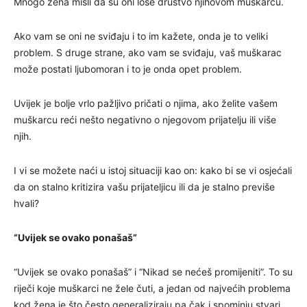
Mnogo žena misli da su oni loše društvo njihovom muškarcu.
Ako vam se oni ne sviđaju i to im kažete, onda je to veliki
problem. S druge strane, ako vam se sviđaju, vaš muškarac
može postati ljubomoran i to je onda opet problem.
Uvijek je bolje vrlo pažljivo pričati o njima, ako želite vašem
muškarcu reći nešto negativno o njegovom prijatelju ili više
njih.
I vi se možete naći u istoj situaciji kao on: kako bi se vi osjećali
da on stalno kritizira vašu prijateljicu ili da je stalno previše
hvali?
“Uvijek se ovako ponašaš”
“Uvijek se ovako ponašaš” i “Nikad se nećeš promijeniti”. To su
riječi koje muškarci ne žele čuti, a jedan od najvećih problema
kod žena je što često generaliziraju pa čak i spominju stvari