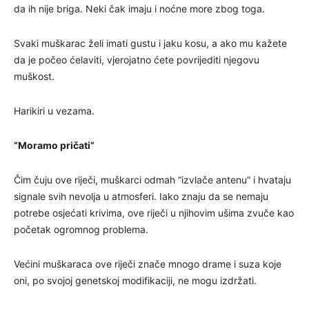
da ih nije briga. Neki čak imaju i noćne more zbog toga.
Svaki muškarac želi imati gustu i jaku kosu, a ako mu kažete
da je počeo ćelaviti, vjerojatno ćete povrijediti njegovu
muškost.
Harikiri u vezama.
“Moramo pričati”
Čim čuju ove riječi, muškarci odmah “izvlače antenu” i hvataju
signale svih nevolja u atmosferi. Iako znaju da se nemaju
potrebe osjećati krivima, ove riječi u njihovim ušima zvuče kao
početak ogromnog problema.
Većini muškaraca ove riječi znače mnogo drame i suza koje
oni, po svojoj genetskoj modifikaciji, ne mogu izdržati.