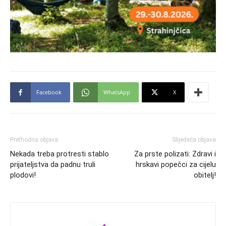
Facebook
WhatsApp
X
Prethodna objava
Slijedeća objava
Nekada treba protresti stablo
Za prste polizati: Zdravi i
prijateljstva da padnu truli
hrskavi popečci za cijelu
plodovi!
obitelj!