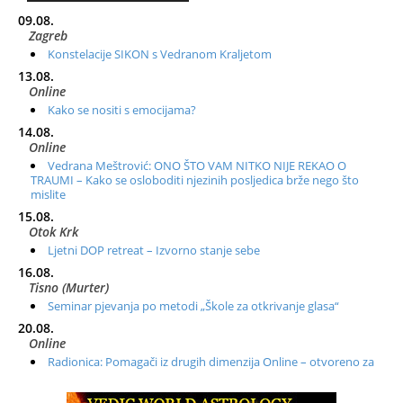
09.08.
Zagreb
Konstelacije SIKON s Vedranom Kraljetom
13.08.
Online
Kako se nositi s emocijama?
14.08.
Online
Vedrana Meštrović: ONO ŠTO VAM NITKO NIJE REKAO O
TRAUMI – Kako se osloboditi njezinih posljedica brže nego što
mislite
15.08.
Otok Krk
Ljetni DOP retreat – Izvorno stanje sebe
16.08.
Tisno (Murter)
Seminar pjevanja po metodi „Škole za otkrivanje glasa“
20.08.
Online
Radionica: Pomagači iz drugih dimenzija Online – otvoreno za
sve
21.08.