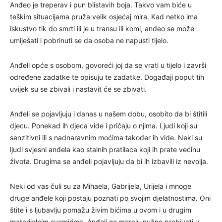
Anđeo je treperav i pun blistavih boja. Takvo vam biće u
teškim situacijama pruža velik osjećaj mira. Kad netko ima
iskustvo tik do smrti ili je u transu ili komi, anđeo se može
umiješati i pobrinuti se da osoba ne napusti tijelo.
Anđeli opće s osobom, govoreći joj da se vrati u tijelo i završi
određene zadatke te opisuju te zadatke. Događaji poput tih
uvijek su se zbivali i nastavit će se zbivati.
Anđeli se pojavljuju i danas u našem dobu, osobito da bi štitili
djecu. Ponekad ih djeca vide i pričaju o njima. Ljudi koji su
senzitivni ili s nadnaravnim moćima također ih vide. Neki su
ljudi svjesni anđela kao stalnih pratilaca koji ih prate većinu
života. Drugima se anđeli pojavljuju da bi ih izbavili iz nevolja.
Neki od vas čuli su za Mihaela, Gabrijela, Urijela i mnoge
druge anđele koji postaju poznati po svojim djelatnostima. Oni
štite i s ljubavlju pomažu živim bićima u ovom i u drugim
materijalnim svemirima. Anđeli ne moraju nužno prebivati u