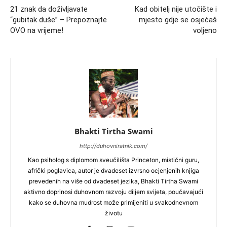
21 znak da doživljavate
Kad obitelj nije utočište i
“gubitak duše” – Prepoznajte
mjesto gdje se osjećaš
OVO na vrijeme!
voljeno
Bhakti Tirtha Swami
http://duhovniratnik.com/
Kao psiholog s diplomom sveučilišta Princeton, mistični guru,
afrički poglavica, autor je dvadeset izvrsno ocjenjenih knjiga
prevedenih na više od dvadeset jezika, Bhakti Tirtha Swami
aktivno doprinosi duhovnom razvoju diljem svijeta, poučavajući
kako se duhovna mudrost može primijeniti u svakodnevnom
životu