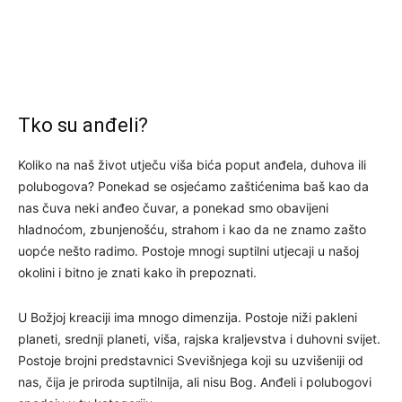
Tko su anđeli?
Koliko na naš život utječu viša bića poput anđela, duhova ili
polubogova? Ponekad se osjećamo zaštićenima baš kao da
nas čuva neki anđeo čuvar, a ponekad smo obavijeni
hladnoćom, zbunjenošću, strahom i kao da ne znamo zašto
uopće nešto radimo. Postoje mnogi suptilni utjecaji u našoj
okolini i bitno je znati kako ih prepoznati.
U Božjoj kreaciji ima mnogo dimenzija. Postoje niži pakleni
planeti, srednji planeti, viša, rajska kraljevstva i duhovni svijet.
Postoje brojni predstavnici Svevišnjega koji su uzvišeniji od
nas, čija je priroda suptilnija, ali nisu Bog. Anđeli i polubogovi