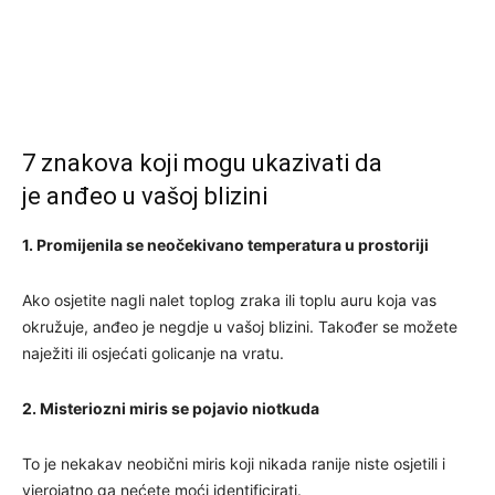
7 znakova koji mogu ukazivati da
je anđeo u vašoj blizini
1. Promijenila se neočekivano temperatura u prostoriji
Ako osjetite nagli nalet toplog zraka ili toplu auru koja vas
okružuje, anđeo je negdje u vašoj blizini. Također se možete
naježiti ili osjećati golicanje na vratu.
2. Misteriozni miris se pojavio niotkuda
To je nekakav neobični miris koji nikada ranije niste osjetili i
vjerojatno ga nećete moći identificirati.