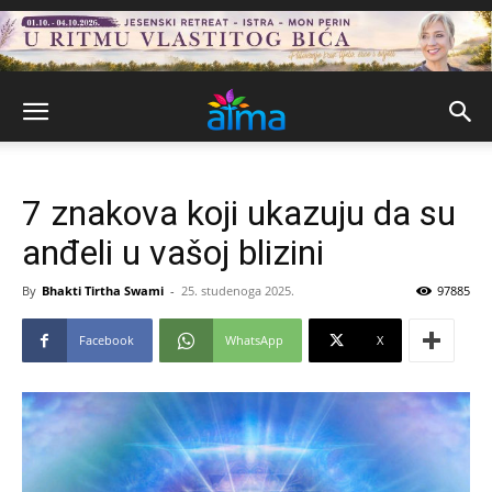
7 znakova koji ukazuju da su
anđeli u vašoj blizini
By
Bhakti Tirtha Swami
-
25. studenoga 2025.
97885
Facebook
WhatsApp
X