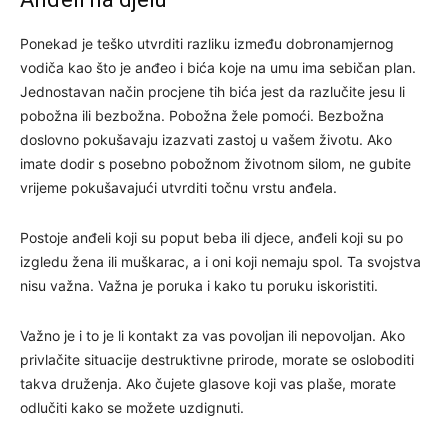
Ponekad je teško utvrditi razliku između dobronamjernog
vodiča kao što je anđeo i bića koje na umu ima sebičan plan.
Jednostavan način procjene tih bića jest da razlučite jesu li
pobožna ili bezbožna. Pobožna žele pomoći. Bezbožna
doslovno pokušavaju izazvati zastoj u vašem životu. Ako
imate dodir s posebno pobožnom životnom silom, ne gubite
vrijeme pokušavajući utvrditi točnu vrstu anđela.
Postoje anđeli koji su poput beba ili djece, anđeli koji su po
izgledu žena ili muškarac, a i oni koji nemaju spol. Ta svojstva
nisu važna. Važna je poruka i kako tu poruku iskoristiti.
Važno je i to je li kontakt za vas povoljan ili nepovoljan. Ako
privlačite situacije destruktivne prirode, morate se osloboditi
takva druženja. Ako čujete glasove koji vas plaše, morate
odlučiti kako se možete uzdignuti.