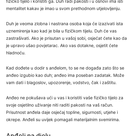
fizičko tijelo i koristiti ga. Duh radi pakosti i u osnovi ima isti
mentalitet kakav je imao u svom prethodnom utjelovljenju.
Duh je veoma zlobna i nastrana osoba koja će izazivati ista
uznemirenja kao kad je bila u fizičkom tijelu. Duh će vas
zastrašivati. Ako je prisutan u vašoj sobi, osjećat ćete kao da
je upravo ušao povjetarac. Ako vas dotakne, osjetit ćete
hladnoću.
Kad dođete u dodir s anđelom, to se ne događa zato što se
anđeo izgubio kao duh; anđeo ima poseban zadatak. Može
vam dati i blagoslov, upozorenje, vodstvo, čak i zaštitu.
Anđeo ne pokušava ući u vas i koristiti vaše fizičko tijelo za
svoje osjetilno uživanje niti raditi pakosti na vaš račun.
Prisutnost anđela daje osjećaj topline, sigurnosti, utjehe i
okrepe. Anđeli su uvijek pomagali materijalnim svemirima.
Anđeli na djelu