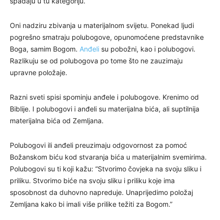
spadaju u tu kategoriju.
Oni nadziru zbivanja u materijalnom svijetu. Ponekad ljudi
pogrešno smatraju polubogove, opunomoćene predstavnike
Boga, samim Bogom.
Anđeli
su pobožni, kao i polubogovi.
Razlikuju se od polubogova po tome što ne zauzimaju
upravne položaje.
Razni sveti spisi spominju anđele i polubogove. Krenimo od
Biblije. I polubogovi i anđeli su materijalna bića, ali suptilnija
materijalna bića od Zemljana.
Polubogovi ili anđeli preuzimaju odgovornost za pomoć
Božanskom biću kod stvaranja bića u materijalnim svemirima.
Polubogovi su ti koji kažu: “Stvorimo čovjeka na svoju sliku i
priliku. Stvorimo biće na svoju sliku i priliku koje ima
sposobnost da duhovno napreduje. Unaprijedimo položaj
Zemljana kako bi imali više prilike težiti za Bogom.”