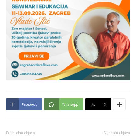
Facebook
WhatsApp
X
Prethodna objava
Slijedeća objava