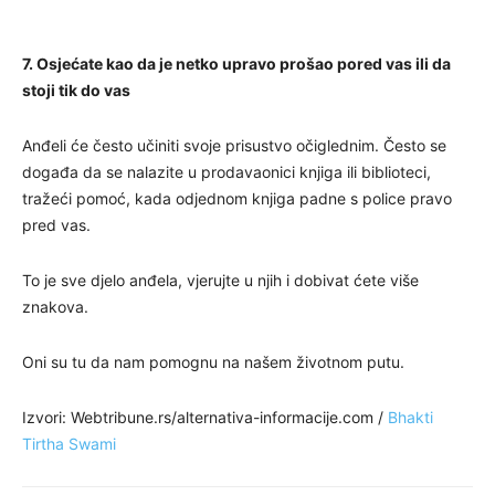
7. Osjećate kao da je netko upravo prošao pored vas ili da
stoji tik do vas
Anđeli će često učiniti svoje prisustvo očiglednim. Često se
događa da se nalazite u prodavaonici knjiga ili biblioteci,
tražeći pomoć, kada odjednom knjiga padne s police pravo
pred vas.
To je sve djelo anđela, vjerujte u njih i dobivat ćete više
znakova.
Oni su tu da nam pomognu na našem životnom putu.
Izvori: Webtribune.rs/alternativa-informacije.com /
Bhakti
Tirtha Swami