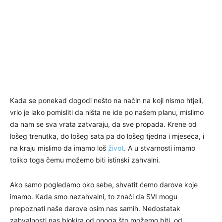
Kada se ponekad dogodi nešto na način na koji nismo htjeli,
vrlo je lako pomisliti da ništa ne ide po našem planu, mislimo
da nam se sva vrata zatvaraju, da sve propada. Krene od
lošeg trenutka, do lošeg sata pa do lošeg tjedna i mjeseca, i
na kraju mislimo da imamo loš
život
. A u stvarnosti imamo
toliko toga čemu možemo biti istinski zahvalni.
Ako samo pogledamo oko sebe, shvatit ćemo darove koje
imamo. Kada smo nezahvalni, to znači da SVI mogu
prepoznati naše darove osim nas samih. Nedostatak
zahvalnosti nas blokira od onoga što možemo biti, od