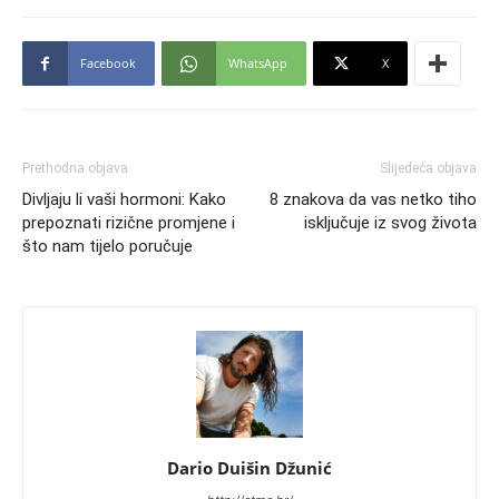
Facebook
WhatsApp
X
Prethodna objava
Slijedeća objava
Divljaju li vaši hormoni: Kako
8 znakova da vas netko tiho
prepoznati rizične promjene i
isključuje iz svog života
što nam tijelo poručuje
Dario Duišin Džunić