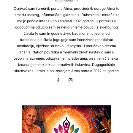
http://atma.hr/
Osnivač sam i urednik portala Atma, predsjednik udruge Atma te
između ostalog, informatičar i glazbenik. Duhovnost i metafizika
me je počela intenzivno zanimati 1992. godine. U potrazi za
odgovorima odlučio sam se neko vrijeme povući iz svjetovnog
života te sam tri godine živio kao monah u jednoj od
tradicionalnih škola joge gdje sam intenzivno prakticirao
meditaciju, vježbao 'duhovnu disciplinu' i proučavao drevna
znanja. Nakon povratka u 'normalni život' nastavio sam s
osobnim razvojem, održavanjem predavanja, pisanjem članaka i
izdavanjem nekoliko alternativnih tiskovina. Dugogodišnje
iskustvo rezultiralo je pokretanjem Atma portala 2012-te godine.