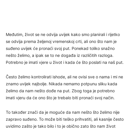
Međutim, život se ne odvija uvijek kako smo planirali i rijetko
se odvija prema željenoj vremenskoj crti, ali ono što nam je
suđeno uvijek će pronaći svoj put. Ponekad toliko snažno
nešto želimo, a ipak se to ne događa iz različitih razloga.
Potrebno je imati vjere u život i kada će što poslati na naš put.
Često želimo kontrolirati ishode, ali ne ovisi sve o nama i mi ne
znamo uvijek najbolje. Nikada nemamo potpunu sliku kada
želimo da nam nešto dođe na put. Zbog toga je potrebno
imati vjeru da će ono što je trebalo biti pronaći svoj način.
To također znači da je moguće da nam nešto što želimo nije
zapravo suđeno. To može biti teško prihvatiti, ali kasnije često
uvidimo zašto je tako bilo i to je obično zato što nam život