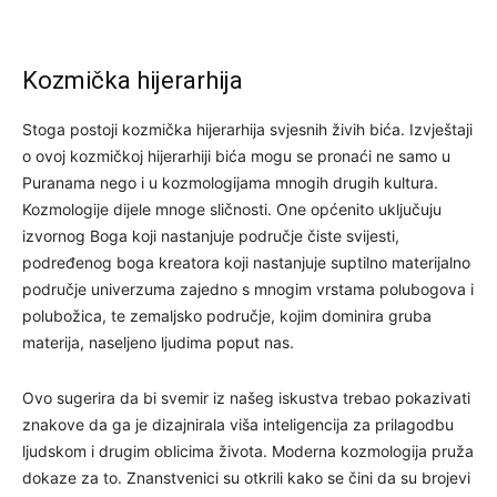
Kozmička hijerarhija
Stoga postoji kozmička hijerarhija svjesnih živih bića. Izvještaji
o ovoj kozmičkoj hijerarhiji bića mogu se pronaći ne samo u
Puranama nego i u kozmologijama mnogih drugih kultura.
Kozmologije dijele mnoge sličnosti. One općenito uključuju
izvornog Boga koji nastanjuje područje čiste svijesti,
podređenog boga kreatora koji nastanjuje suptilno materijalno
područje univerzuma zajedno s mnogim vrstama polubogova i
polubožica, te zemaljsko područje, kojim dominira gruba
materija, naseljeno ljudima poput nas.
Ovo sugerira da bi svemir iz našeg iskustva trebao pokazivati
znakove da ga je dizajnirala viša inteligencija za prilagodbu
ljudskom i drugim oblicima života. Moderna kozmologija pruža
dokaze za to. Znanstvenici su otkrili kako se čini da su brojevi