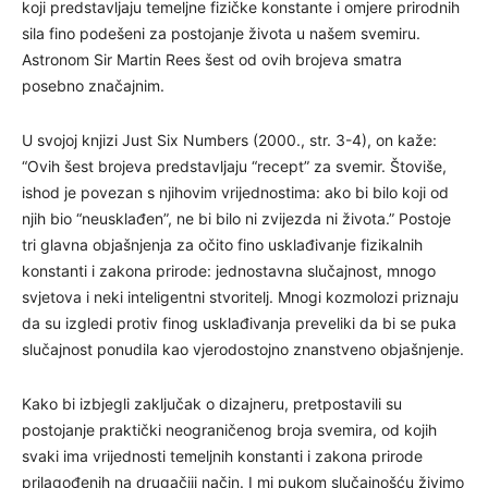
koji predstavljaju temeljne fizičke konstante i omjere prirodnih
sila fino podešeni za postojanje života u našem svemiru.
Astronom Sir Martin Rees šest od ovih brojeva smatra
posebno značajnim.
U svojoj knjizi Just Six Numbers (2000., str. 3-4), on kaže:
“Ovih šest brojeva predstavljaju “recept” za svemir. Štoviše,
ishod je povezan s njihovim vrijednostima: ako bi bilo koji od
njih bio “neusklađen”, ne bi bilo ni zvijezda ni života.” Postoje
tri glavna objašnjenja za očito fino usklađivanje fizikalnih
konstanti i zakona prirode: jednostavna slučajnost, mnogo
svjetova i neki inteligentni stvoritelj. Mnogi kozmolozi priznaju
da su izgledi protiv finog usklađivanja preveliki da bi se puka
slučajnost ponudila kao vjerodostojno znanstveno objašnjenje.
Kako bi izbjegli zaključak o dizajneru, pretpostavili su
postojanje praktički neograničenog broja svemira, od kojih
svaki ima vrijednosti temeljnih konstanti i zakona prirode
prilagođenih na drugačiji način. I mi pukom slučajnošću živimo