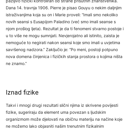
pažljivo fizički kontroliran od strane prisutnih znanstvenika.
Dana 14. travnja 1906. Pierre je pisao Gouyu o nekim daljnjim
istraživanjima koja su on i Marie proveli: “Imali smo nekoliko
novih seansi s Eusapijom Paladino (već smo imali seanse s
njom prošlog ljeta). Rezultat je da ti fenomeni stvarno postoje i
u to više ne mogu sumnjati. Nevjerojatno ali istinito, zaista je
nemoguće to negirati nakon seansi koje smo imali u uvjetima
savršenog nadzora.” Zaključio je: “Po meni, postoji potpuno
nova domena činjenica i fizičkih stanja prostora o kojima ništa
ne znamo.”
Iznad fizike
Takvi i mnogi drugi rezultati slični njima iz skrivene povijesti
fizike, sugeriraju da element uma povezan s ljudskim
organizmom može djelovati na običnu materiju na načine koje
ne možemo lako objasniti našim trenutnim fizikalnim