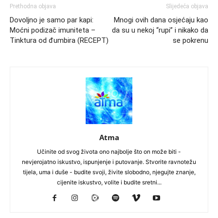
Prethodna objava
Slijedeća objava
Dovoljno je samo par kapi:
Mnogi ovih dana osjećaju kao
Moćni podizač imuniteta –
da su u nekoj “rupi” i nikako da
Tinktura od đumbira (RECEPT)
se pokrenu
Atma
Učinite od svog života ono najbolje što on može biti -
nevjerojatno iskustvo, ispunjenje i putovanje. Stvorite ravnotežu
tijela, uma i duše - budite svoji, živite slobodno, njegujte znanje,
cijenite iskustvo, volite i budite sretni...