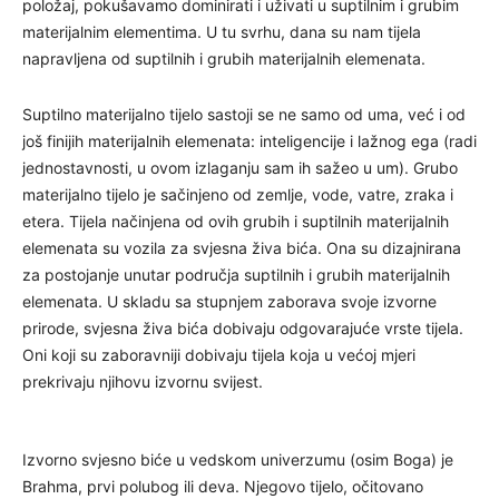
položaj, pokušavamo dominirati i uživati u suptilnim i grubim
materijalnim elementima. U tu svrhu, dana su nam tijela
napravljena od suptilnih i grubih materijalnih elemenata.
Suptilno materijalno tijelo sastoji se ne samo od uma, već i od
još finijih materijalnih elemenata: inteligencije i lažnog ega (radi
jednostavnosti, u ovom izlaganju sam ih sažeo u um). Grubo
materijalno tijelo je sačinjeno od zemlje, vode, vatre, zraka i
etera. Tijela načinjena od ovih grubih i suptilnih materijalnih
elemenata su vozila za svjesna živa bića. Ona su dizajnirana
za postojanje unutar područja suptilnih i grubih materijalnih
elemenata. U skladu sa stupnjem zaborava svoje izvorne
prirode, svjesna živa bića dobivaju odgovarajuće vrste tijela.
Oni koji su zaboravniji dobivaju tijela koja u većoj mjeri
prekrivaju njihovu izvornu svijest.
Izvorno svjesno biće u vedskom univerzumu (osim Boga) je
Brahma, prvi polubog ili deva. Njegovo tijelo, očitovano