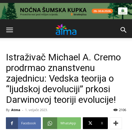
Istraživač Michael A. Cremo
prodrmao znanstvenu
zajednicu: Vedska teorija o
“ljudskoj devoluciji” prkosi
Darwinovoj teoriji evolucije!
By
Atma
-
1. veljače 2023.
2106
Facebook
WhatsApp
X