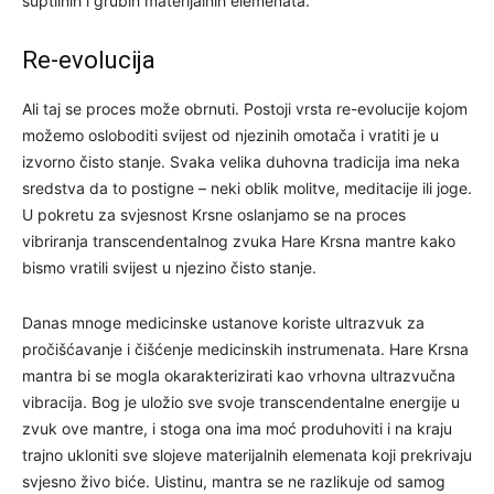
suptilnih i grubih materijalnih elemenata.
Re-evolucija
Ali taj se proces može obrnuti. Postoji vrsta re-evolucije kojom
možemo osloboditi svijest od njezinih omotača i vratiti je u
izvorno čisto stanje. Svaka velika duhovna tradicija ima neka
sredstva da to postigne – neki oblik molitve, meditacije ili joge.
U pokretu za svjesnost Krsne oslanjamo se na proces
vibriranja transcendentalnog zvuka Hare Krsna mantre kako
bismo vratili svijest u njezino čisto stanje.
Danas mnoge medicinske ustanove koriste ultrazvuk za
pročišćavanje i čišćenje medicinskih instrumenata. Hare Krsna
mantra bi se mogla okarakterizirati kao vrhovna ultrazvučna
vibracija. Bog je uložio sve svoje transcendentalne energije u
zvuk ove mantre, i stoga ona ima moć produhoviti i na kraju
trajno ukloniti sve slojeve materijalnih elemenata koji prekrivaju
svjesno živo biće. Uistinu, mantra se ne razlikuje od samog