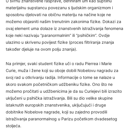
U svrhu znanstvene rasprave, definiram um kao suptilnu
materijalnu supstancu povezanu s ljudskim organizmom i
sposobnu djelovati na običnu materiju na načine koje ne
možemo objasniti našim trenutnim zakonima fizike. Dokazi za
ovaj element uma dolaze iz znanstvenih istraživanja fenomena
koje neki nazivaju “paranormalnim” ili “psihičkim”. Ovdje
ulazimo u skrivenu povijest fizike (proces filtriranja znanja
također djeluje na ovom polju znanja).
Na primjer, svaki student fizike uči o radu Pierrea i Marie
Curie, muža i žene koji su oboje dobili Nobelovu nagradu za
svoj rad u otkrivanju radija. Informacije o tome se nalaze u
skoro svakom početničkom udžbeniku fizike. Ono što ne
možemo pročitati u udžbenicima je da su Curiejevi bili izrazito
uključeni u psihička istraživanja. Bili su dio velike skupine
istaknutih europskih znanstvenika, uključujući i druge
dobitnike Nobelove nagrade, koji su zajedno provodili
istraživanja paranormalnog u Parizu početkom dvadesetog
stoljeća.