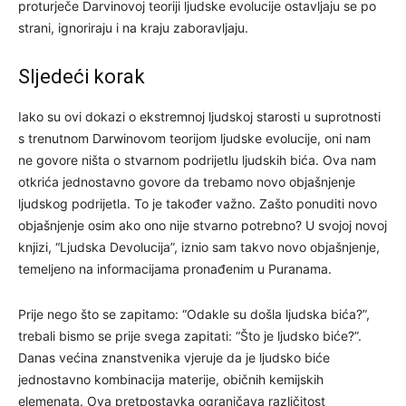
proturječe Darvinovoj teoriji ljudske evolucije ostavljaju se po
strani, ignoriraju i na kraju zaboravljaju.
Sljedeći korak
Iako su ovi dokazi o ekstremnoj ljudskoj starosti u suprotnosti
s trenutnom Darwinovom teorijom ljudske evolucije, oni nam
ne govore ništa o stvarnom podrijetlu ljudskih bića. Ova nam
otkrića jednostavno govore da trebamo novo objašnjenje
ljudskog podrijetla. To je također važno. Zašto ponuditi novo
objašnjenje osim ako ono nije stvarno potrebno? U svojoj novoj
knjizi, “Ljudska Devolucija”, iznio sam takvo novo objašnjenje,
temeljeno na informacijama pronađenim u Puranama.
Prije nego što se zapitamo: “Odakle su došla ljudska bića?”,
trebali bismo se prije svega zapitati: “Što je ljudsko biće?”.
Danas većina znanstvenika vjeruje da je ljudsko biće
jednostavno kombinacija materije, običnih kemijskih
elemenata. Ova pretpostavka ograničava različitost