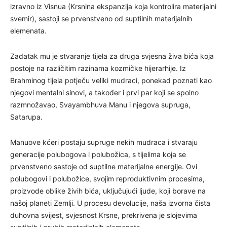
izravno iz Visnua (Krsnina ekspanzija koja kontrolira materijalni
svemir), sastoji se prvenstveno od suptilnih materijalnih
elemenata.
Zadatak mu je stvaranje tijela za druga svjesna živa bića koja
postoje na različitim razinama kozmičke hijerarhije. Iz
Brahminog tijela potječu veliki mudraci, ponekad poznati kao
njegovi mentalni sinovi, a također i prvi par koji se spolno
razmnožavao, Svayambhuva Manu i njegova supruga,
Satarupa.
Manuove kćeri postaju supruge nekih mudraca i stvaraju
generacije polubogova i polubožica, s tijelima koja se
prvenstveno sastoje od suptilne materijalne energije. Ovi
polubogovi i polubožice, svojim reproduktivnim procesima,
proizvode oblike živih bića, uključujući ljude, koji borave na
našoj planeti Zemlji. U procesu devolucije, naša izvorna čista
duhovna svijest, svjesnost Krsne, prekrivena je slojevima