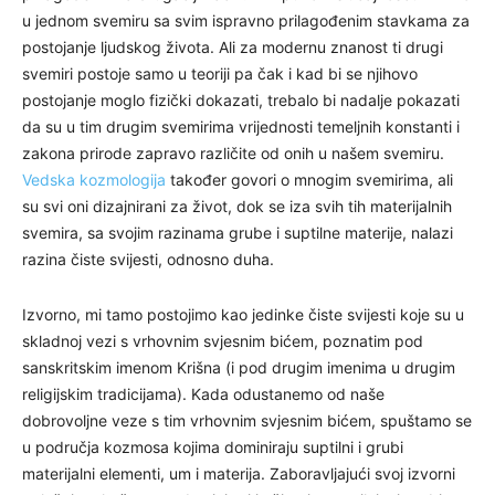
u jednom svemiru sa svim ispravno prilagođenim stavkama za
postojanje ljudskog života. Ali za modernu znanost ti drugi
svemiri postoje samo u teoriji pa čak i kad bi se njihovo
postojanje moglo fizički dokazati, trebalo bi nadalje pokazati
da su u tim drugim svemirima vrijednosti temeljnih konstanti i
zakona prirode zapravo različite od onih u našem svemiru.
Vedska kozmologija
također govori o mnogim svemirima, ali
su svi oni dizajnirani za život, dok se iza svih tih materijalnih
svemira, sa svojim razinama grube i suptilne materije, nalazi
razina čiste svijesti, odnosno duha.
Izvorno, mi tamo postojimo kao jedinke čiste svijesti koje su u
skladnoj vezi s vrhovnim svjesnim bićem, poznatim pod
sanskritskim imenom Krišna (i pod drugim imenima u drugim
religijskim tradicijama). Kada odustanemo od naše
dobrovoljne veze s tim vrhovnim svjesnim bićem, spuštamo se
u područja kozmosa kojima dominiraju suptilni i grubi
materijalni elementi, um i materija. Zaboravljajući svoj izvorni