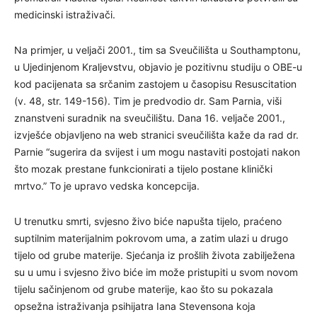
medicinski istraživači.
Na primjer, u veljači 2001., tim sa Sveučilišta u Southamptonu,
u Ujedinjenom Kraljevstvu, objavio je pozitivnu studiju o OBE-u
kod pacijenata sa srčanim zastojem u časopisu Resuscitation
(v. 48, str. 149-156). Tim je predvodio dr. Sam Parnia, viši
znanstveni suradnik na sveučilištu. Dana 16. veljače 2001.,
izvješće objavljeno na web stranici sveučilišta kaže da rad dr.
Parnie “sugerira da svijest i um mogu nastaviti postojati nakon
što mozak prestane funkcionirati a tijelo postane klinički
mrtvo.” To je upravo vedska koncepcija.
U trenutku smrti, svjesno živo biće napušta tijelo, praćeno
suptilnim materijalnim pokrovom uma, a zatim ulazi u drugo
tijelo od grube materije. Sjećanja iz prošlih života zabilježena
su u umu i svjesno živo biće im može pristupiti u svom novom
tijelu sačinjenom od grube materije, kao što su pokazala
opsežna istraživanja psihijatra Iana Stevensona koja