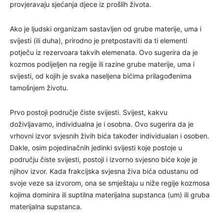
provjeravaju sjećanja djece iz prošlih života.
Ako je ljudski organizam sastavljen od grube materije, uma i
svijesti (ili duha), prirodno je pretpostaviti da ti elementi
potječu iz rezervoara takvih elemenata. Ovo sugerira da je
kozmos podijeljen na regije ili razine grube materije, uma i
svijesti, od kojih je svaka naseljena bićima prilagođenima
tamošnjem životu.
Prvo postoji područje čiste svijesti. Svijest, kakvu
doživljavamo, individualna je i osobna. Ovo sugerira da je
vrhovni izvor svjesnih živih bića također individualan i osoben.
Dakle, osim pojedinačnih jedinki svijesti koje postoje u
području čiste svijesti, postoji i izvorno svjesno biće koje je
njihov izvor. Kada frakcijska svjesna živa bića odustanu od
svoje veze sa izvorom, ona se smještaju u niže regije kozmosa
kojima dominira ili suptilna materijalna supstanca (um) ili gruba
materijalna supstanca.