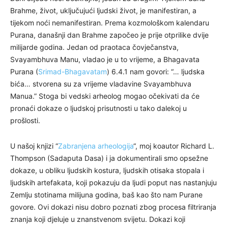
Brahme, život, uključujući ljudski život, je manifestiran, a
tijekom noći nemanifestiran. Prema kozmološkom kalendaru
Purana, današnji dan Brahme započeo je prije otprilike dvije
milijarde godina. Jedan od praotaca čovječanstva,
Svayambhuva Manu, vladao je u to vrijeme, a Bhagavata
Purana (
Srimad-Bhagavatam
) 6.4.1 nam govori: “… ljudska
bića… stvorena su za vrijeme vladavine Svayambhuva
Manua.” Stoga bi vedski arheolog mogao očekivati da će
pronaći dokaze o ljudskoj prisutnosti u tako dalekoj u
prošlosti.
U našoj knjizi “
Zabranjena arheologija
“, moj koautor Richard L.
Thompson (Sadaputa Dasa) i ja dokumentirali smo opsežne
dokaze, u obliku ljudskih kostura, ljudskih otisaka stopala i
ljudskih artefakata, koji pokazuju da ljudi poput nas nastanjuju
Zemlju stotinama milijuna godina, baš kao što nam Purane
govore. Ovi dokazi nisu dobro poznati zbog procesa filtriranja
znanja koji djeluje u znanstvenom svijetu. Dokazi koji