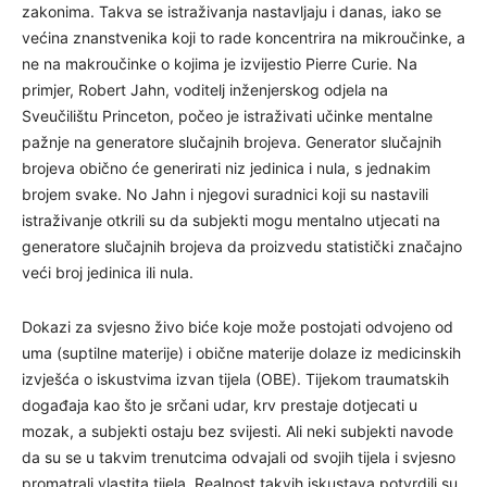
zakonima. Takva se istraživanja nastavljaju i danas, iako se
većina znanstvenika koji to rade koncentrira na mikroučinke, a
ne na makroučinke o kojima je izvijestio Pierre Curie. Na
primjer, Robert Jahn, voditelj inženjerskog odjela na
Sveučilištu Princeton, počeo je istraživati učinke mentalne
pažnje na generatore slučajnih brojeva. Generator slučajnih
brojeva obično će generirati niz jedinica i nula, s jednakim
brojem svake. No Jahn i njegovi suradnici koji su nastavili
istraživanje otkrili su da subjekti mogu mentalno utjecati na
generatore slučajnih brojeva da proizvedu statistički značajno
veći broj jedinica ili nula.
Dokazi za svjesno živo biće koje može postojati odvojeno od
uma (suptilne materije) i obične materije dolaze iz medicinskih
izvješća o iskustvima izvan tijela (OBE). Tijekom traumatskih
događaja kao što je srčani udar, krv prestaje dotjecati u
mozak, a subjekti ostaju bez svijesti. Ali neki subjekti navode
da su se u takvim trenutcima odvajali od svojih tijela i svjesno
promatrali vlastita tijela. Realnost takvih iskustava potvrdili su