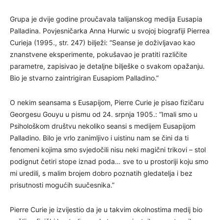
Grupa je dvije godine proučavala talijanskog medija Eusapia
Palladina. Povjesničarka Anna Hurwic u svojoj biografiji Pierrea
Curieja (1995., str. 247) bilježi: “Seanse je doživljavao kao
znanstvene eksperimente, pokušavao je pratiti različite
parametre, zapisivao je detaljne bilješke o svakom opažanju.
Bio je stvarno zaintrigiran Eusapiom Palladino.”
O nekim seansama s Eusapijom, Pierre Curie je pisao fizičaru
Georgesu Gouyu u pismu od 24. srpnja 1905.: “Imali smo u
Psihološkom društvu nekoliko seansi s medijem Eusapijom
Palladino. Bilo je vrlo zanimljivo i uistinu nam se čini da ti
fenomeni kojima smo svjedočili nisu neki magični trikovi – stol
podignut četiri stope iznad poda… sve to u prostoriji koju smo
mi uredili, s malim brojem dobro poznatih gledatelja i bez
prisutnosti mogućih suučesnika.”
Pierre Curie je izvijestio da je u takvim okolnostima medij bio