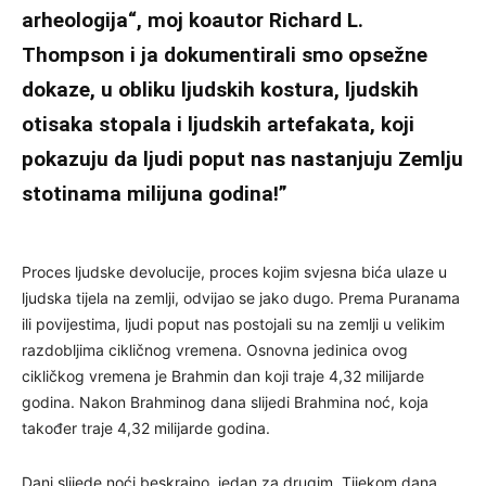
arheologija
“, moj koautor Richard L.
Thompson i ja dokumentirali smo opsežne
dokaze, u obliku ljudskih kostura, ljudskih
otisaka stopala i ljudskih artefakata, koji
pokazuju da ljudi poput nas nastanjuju Zemlju
stotinama milijuna godina!”
Proces ljudske devolucije, proces kojim svjesna bića ulaze u
ljudska tijela na zemlji, odvijao se jako dugo. Prema Puranama
ili povijestima, ljudi poput nas postojali su na zemlji u velikim
razdobljima cikličnog vremena. Osnovna jedinica ovog
cikličkog vremena je Brahmin dan koji traje 4,32 milijarde
godina. Nakon Brahminog dana slijedi Brahmina noć, koja
također traje 4,32 milijarde godina.
Dani slijede noći beskrajno, jedan za drugim. Tijekom dana