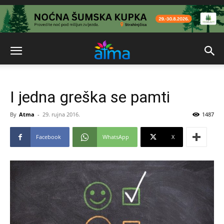
I jedna greška se pamti
By
Atma
-
29. rujna 2016.
1487
Facebook
WhatsApp
X