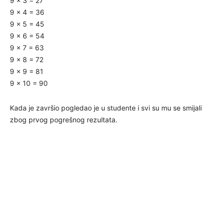
9 x 3 = 27
9 x 4 = 36
9 x 5 = 45
9 x 6 = 54
9 x 7 = 63
9 x 8 = 72
9 x 9 = 81
9 x 10 = 90
Kada je završio pogledao je u studente i svi su mu se smijali
zbog prvog pogrešnog rezultata.