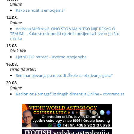
Online
Kako se nositi s emocijama?
14.08.
Online
Vedrana Meštrović: ONO ŠTO VAM NITKO NIJE REKAO O
TRAUMI – Kako se osloboditi njezinih posljedica brže nego što
mislite
15.08.
Otok Krk
Ljetni DOP retreat – Izvorno stanje sebe
16.08.
Tisno (Murter)
Seminar pjevanja po metodi „Škole za otkrivanje glasa“
20.08.
Online
Radionica: Pomagači iz drugih dimenzija Online – otvoreno za
sve
21.08.
Zagreb+Online
Osnovni ThetaHealing® tečaj, Zagreb i Online
22.08.
Pula