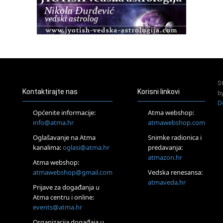
Access BARS®, otpusti stres
23.08.
Pula
Access Energetski Facelift®
24.08.
Zagreb
Pjesma srca / Zagreb
Online
S
Tečaj Višeg Vodstva, razvijanja intuicije i Akaša zapisa
Kontaktirajte nas
Korisni linkovi
b
25.08.
D
Online
Općenite informacije:
Atma webshop:
Upisi u program Profesionalni hipnoterapeut — nova
info@atma.hr
atmawebshop.com
generacija kreće 25.08. 2026.
Oglašavanje na Atma
Snimke radionica i
26.08.
Online
kanalima:
oglasi@atma.hr
predavanja:
Postanite Nositelj Vibracije Nove Zemlje
atmazon.hr
Atma webshop:
27.08.
atmawebshop@gmail.com
Vedska renesansa:
Visoko
atmaveda.hr
Prijave za događanja u
Alemka Dauskardt – Jednodnevna radionica sistemskih
konstelacija
Atma centru i online:
events@atma.hr
29.08.
Zagreb
Organizacija događaja u