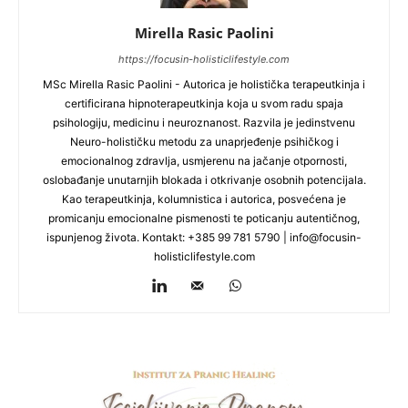
Mirella Rasic Paolini
https://focusin-holisticlifestyle.com
MSc Mirella Rasic Paolini - Autorica je holistička terapeutkinja i
certificirana hipnoterapeutkinja koja u svom radu spaja
psihologiju, medicinu i neuroznanost. Razvila je jedinstvenu
Neuro-holističku metodu za unaprjeđenje psihičkog i
emocionalnog zdravlja, usmjerenu na jačanje otpornosti,
oslobađanje unutarnjih blokada i otkrivanje osobnih potencijala.
Kao terapeutkinja, kolumnistica i autorica, posvećena je
promicanju emocionalne pismenosti te poticanju autentičnog,
ispunjenog života. Kontakt: +385 99 781 5790 |
info@focusin-
holisticlifestyle.com