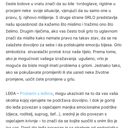
česte bolove u vratu znači da su bile tvrdoglave, rigidne u
procjeni neke svoje situacije, vjerujući da su samo one u
pravu, tj. njihovo mišljenje. S druge strane GRLO predstavlja
našu sposobnost da kažemo što mislimo i tražimo ono što
želimo. Drugim riječima, ako vas često boli grlo to uglavnom
znači da mislite kako nemate pravo na takav stav, da se ne
zalažete dovoljno za sebe i da potiskujete emociju bijesa. Grlo
simbolizira stvaralački protok kroz naše tijelo. Prema tome,
ako je mogućnost vašega izražavanja ugušeno, vrlo je
moguće da biste mogli imati problema s grlom. Jednako tako,
ako se pokušavate promijeniti ili ste usred neke životne
promjene, uočit ćete promjene u grlu.
LEĐA –
Problemi s leđima
, mogu ukazivati na to da vas vaša
okolina kojoj vjerujete ne podržava dovoljno. I dok je gornji
dio leđa povezan s osjećajem manjka emocionalne podrške
(djeca, roditelj, suprug, šef…), srednji je dio povezan s
osjećajem krivnje – to znači da se bojite suočiti s onim što je
iza vas. Donji dio leđa povezan je sa strahom od nedostatka