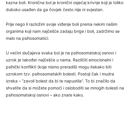
kazna boli. Kronična bol je kronični osjećaj krivnje koji je toliko
duboko usađen da ga čovjek često nije ni svjestan.
Prije nego li razložim svoje viđenje boli prema nekim našim
organima koji nam najčešće zadaju brige i boli, zadržimo se
malo na psihosomatici.
U većini slučajeva svaka bol je na psihosomatskoj osnovi i
uzrok je također najčešće u nama. Različiti emocionalni i
psihički konflikti (koje nismo preradili) mogu itekako biti
uzrokom tzv. psihosomatskih bolesti. Postoji čak i mudra
izreka – ”zavoli bolest da bi te napustila”. To bi značilo da
shvatite da si možete pomoći i osloboditi se mnogih bolesti na
psihosomatskoj osnovi – ako znate kako.