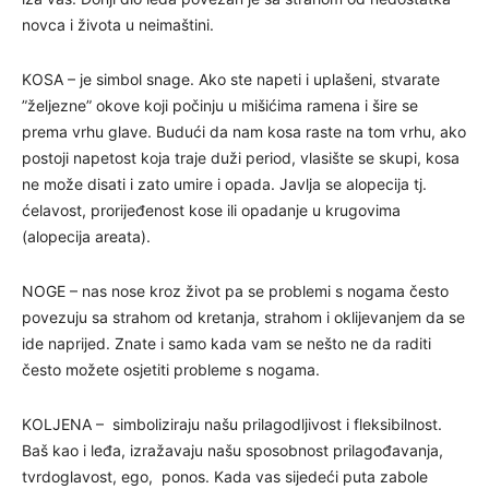
novca i života u neimaštini.
KOSA – je simbol snage. Ako ste napeti i uplašeni, stvarate
”željezne” okove koji počinju u mišićima ramena i šire se
prema vrhu glave. Budući da nam kosa raste na tom vrhu, ako
postoji napetost koja traje duži period, vlasište se skupi, kosa
ne može disati i zato umire i opada. Javlja se alopecija tj.
ćelavost, prorijeđenost kose ili opadanje u krugovima
(alopecija areata).
NOGE – nas nose kroz život pa se problemi s nogama često
povezuju sa strahom od kretanja, strahom i oklijevanjem da se
ide naprijed. Znate i samo kada vam se nešto ne da raditi
često možete osjetiti probleme s nogama.
KOLJENA – simboliziraju našu prilagodljivost i fleksibilnost.
Baš kao i leđa, izražavaju našu sposobnost prilagođavanja,
tvrdoglavost, ego, ponos. Kada vas sijedeći puta zabole