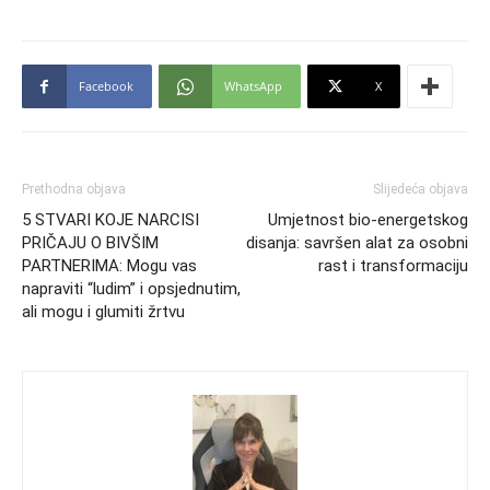
Facebook
WhatsApp
X
Prethodna objava
Slijedeća objava
5 STVARI KOJE NARCISI
Umjetnost bio-energetskog
PRIČAJU O BIVŠIM
disanja: savršen alat za osobni
PARTNERIMA: Mogu vas
rast i transformaciju
napraviti “ludim” i opsjednutim,
ali mogu i glumiti žrtvu