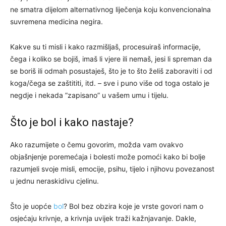
ne smatra dijelom alternativnog liječenja koju konvencionalna
suvremena medicina negira.
Kakve su ti misli i kako razmišljaš, procesuiraš informacije,
čega i koliko se bojiš, imaš li vjere ili nemaš, jesi li spreman da
se boriš ili odmah posustaješ, što je to što želiš zaboraviti i od
koga/čega se zaštititi, itd. – sve i puno više od toga ostalo je
negdje i nekada ”zapisano” u vašem umu i tijelu.
Što je bol i kako nastaje?
Ako razumijete o čemu govorim, možda vam ovakvo
objašnjenje poremećaja i bolesti može pomoći kako bi bolje
razumjeli svoje misli, emocije, psihu, tijelo i njihovu povezanost
u jednu neraskidivu cjelinu.
Što je uopće
bol
? Bol bez obzira koje je vrste govori nam o
osjećaju krivnje, a krivnja uvijek traži kažnjavanje. Dakle,