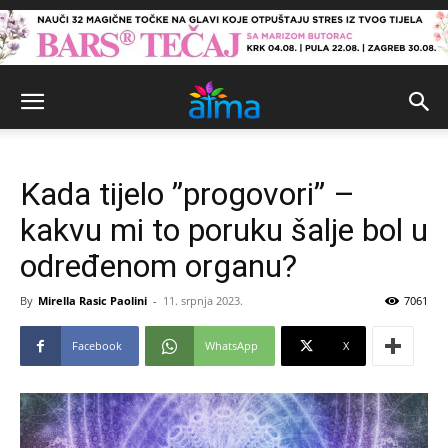
Kada tijelo ”progovori” –
kakvu mi to poruku šalje bol u
određenom organu?
By
Mirella Rasic Paolini
-
11. srpnja 2023.
7061
Facebook
WhatsApp
X