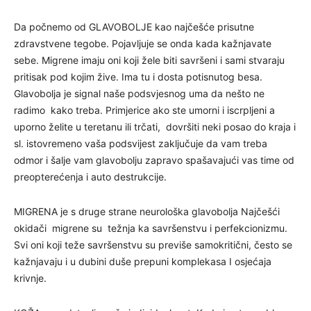
Da počnemo od GLAVOBOLJE kao najčešće prisutne
zdravstvene tegobe. Pojavljuje se onda kada kažnjavate
sebe. Migrene imaju oni koji žele biti savršeni i sami stvaraju
pritisak pod kojim žive. Ima tu i dosta potisnutog besa.
Glavobolja je signal naše podsvjesnog uma da nešto ne
radimo kako treba. Primjerice ako ste umorni i iscrpljeni a
uporno želite u teretanu ili trčati, dovršiti neki posao do kraja i
sl. istovremeno vaša podsvijest zaključuje da vam treba
odmor i šalje vam glavobolju zapravo spašavajući vas time od
preopterećenja i auto destrukcije.
MIGRENA je s druge strane neurološka glavobolja Najčešći
okidači migrene su težnja ka savršenstvu i perfekcionizmu.
Svi oni koji teže savršenstvu su previše samokritični, često se
kažnjavaju i u dubini duše prepuni komplekasa I osjećaja
krivnje.