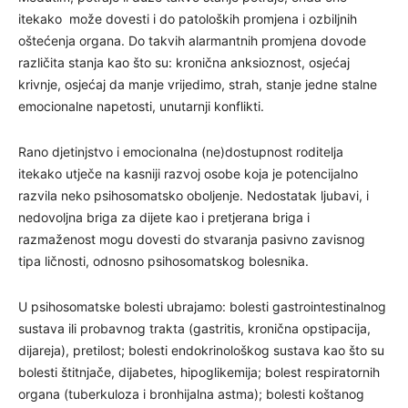
itekako može dovesti i do patoloških promjena i ozbiljnih
oštećenja organa. Do takvih alarmantnih promjena dovode
različita stanja kao što su: kronična anksioznost, osjećaj
krivnje, osjećaj da manje vrijedimo, strah, stanje jedne stalne
emocionalne napetosti, unutarnji konflikti.
Rano djetinjstvo i emocionalna (ne)dostupnost roditelja
itekako utječe na kasniji razvoj osobe koja je potencijalno
razvila neko psihosomatsko oboljenje. Nedostatak ljubavi, i
nedovoljna briga za dijete kao i pretjerana briga i
razmaženost mogu dovesti do stvaranja pasivno zavisnog
tipa ličnosti, odnosno psihosomatskog bolesnika.
U psihosomatske bolesti ubrajamo: bolesti gastrointestinalnog
sustava ili probavnog trakta (gastritis, kronična opstipacija,
dijareja), pretilost; bolesti endokrinološkog sustava kao što su
bolesti štitnjače, dijabetes, hipoglikemija; bolest respiratornih
organa (tuberkuloza i bronhijalna astma); bolesti koštanog