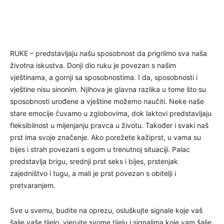
RUKE – predstavljaju našu sposobnost da prigrlimo sva naša
životna iskustva. Donji dio ruku je povezan s našim
vještinama, a gornji sa sposobnostima. I da, sposobnosti i
vještine nisu sinonim. Njihova je glavna razlika u tome što su
sposobnosti urođene a vještine možemo naučiti. Neke naše
stare emocije čuvamo u zglobovima, dok laktovi predstavljaju
fleksibilnost u mijenjanju pravca u životu. Također i svaki naš
prst ima svoje značenje. Ako porežete kažiprst, u vama su
bijes i strah povezani s egom u trenutnoj situaciji. Palac
predstavlja brigu, srednji prst seks i bijes, prstenjak
zajedništvo i tugu, a mali je prst povezan s obitelji i
pretvaranjem.
Sve u svemu, budite na oprezu, osluškujte signale koje vaš
šalje vaše tijelo, vjerujte svome tijelu i signalima koje vam šalje