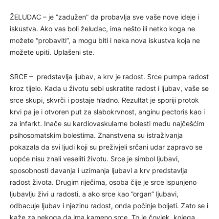
ŽELUDAC – je ”zadužen” da probavlja sve vaše nove ideje i
iskustva. Ako vas boli želudac, ima nešto ili netko koga ne
možete “probaviti”, a mogu biti i neka nova iskustva koja ne
možete upiti. Uplašeni ste.
SRCE – predstavlja ljubav, a krv je radost. Srce pumpa radost
kroz tijelo. Kada u životu sebi uskratite radost i ljubav, vaše se
srce skupi, skvrči i postaje hladno. Rezultat je sporiji protok
krvi pa je i otvoren put za slabokrvnost, anginu pectoris kao i
za infarkt. Inače su kardiovaskularne bolesti među najčešćim
psihosomatskim bolestima. Znanstvena su istraživanja
pokazala da svi ljudi koji su preživjeli srčani udar zapravo se
uopće nisu znali veseliti životu. Srce je simbol ljubavi,
sposobnosti davanja i uzimanja ljubavi a krv predstavlja
radost života. Drugim riječima, osoba čije je srce ispunjeno
ljubavlju živi u radosti, a ako srce kao ”organ” ljubavi,
odbacuje ljubav i njezinu radost, onda počinje boljeti. Zato se i
kaže za nekoga da ima kameno srce. To je čovjek kojega