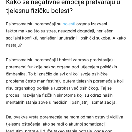
Kako se negativne emocije pretvaraju u
tjelesnu fizičku bolest?
Psihosomatski poremećaji su
bolesti
organa izazvani
faktorima kao što su stres, neugodni događaji, neriješeni
socijalni konflikti, neriješeni unutrašnji i psihički sukoba. A kako
nastaju?
Psihosomatski poremećaji i bolesti zapravo predstavljaju
poremećaj funkcije nekog organa pod utjecajem psihičkih
čimbenika. To bi značilo da svi oni koji svoje psihičke
probleme često manifestiraju putem tjelesnih poremećaja koji
nisu organskog porijekla (uzroka) već psihičkog. Taj se
proces razvijanja fizičkih simptoma koji su odraz naših
mentalnih stanja zove u medicini i psihijatriji somatizacija.
Da, ovakva vrsta poremećaja ne mora odmah ostaviti vidljiva
tjelesna oštećenja, ako se radi o akutnoj somatizaciji.
Međutim, potraje li duže takvo stanje potraje, onda ono