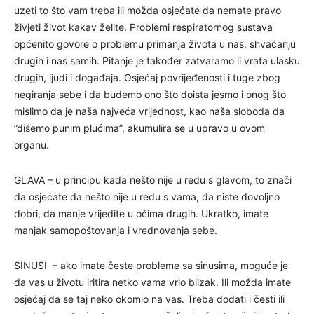
uzeti to što vam treba ili možda osjećate da nemate pravo
živjeti život kakav želite. Problemi respiratornog sustava
općenito govore o problemu primanja života u nas, shvaćanju
drugih i nas samih. Pitanje je također zatvaramo li vrata ulasku
drugih, ljudi i događaja. Osjećaj povrijeđenosti i tuge zbog
negiranja sebe i da budemo ono što doista jesmo i onog što
mislimo da je naša najveća vrijednost, kao naša sloboda da
”dišemo punim plućima”, akumulira se u upravo u ovom
organu.
GLAVA – u principu kada nešto nije u redu s glavom, to znači
da osjećate da nešto nije u redu s vama, da niste dovoljno
dobri, da manje vrijedite u očima drugih. Ukratko, imate
manjak samopoštovanja i vrednovanja sebe.
SINUSI – ako imate česte probleme sa sinusima, moguće je
da vas u životu iritira netko vama vrlo blizak. Ili možda imate
osjećaj da se taj neko okomio na vas. Treba dodati i česti ili