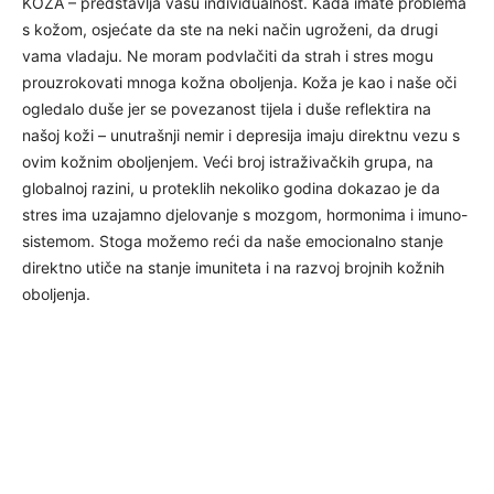
KOŽA – predstavlja vašu individualnost. Kada imate problema
s kožom, osjećate da ste na neki način ugroženi, da drugi
vama vladaju. Ne moram podvlačiti da strah i stres mogu
prouzrokovati mnoga kožna oboljenja. Koža je kao i naše oči
ogledalo duše jer se povezanost tijela i duše reflektira na
našoj koži – unutrašnji nemir i depresija imaju direktnu vezu s
ovim kožnim oboljenjem. Veći broj istraživačkih grupa, na
globalnoj razini, u proteklih nekoliko godina dokazao je da
stres ima uzajamno djelovanje s mozgom, hormonima i imuno-
sistemom. Stoga možemo reći da naše emocionalno stanje
direktno utiče na stanje imuniteta i na razvoj brojnih kožnih
oboljenja.