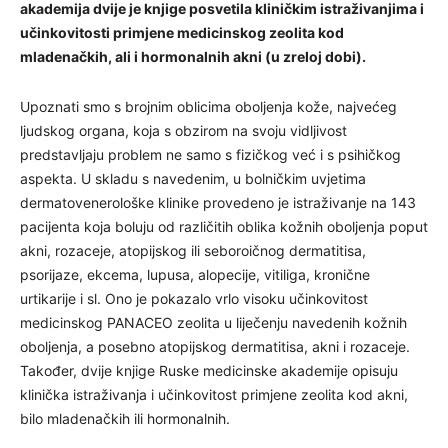
akademija dvije je knjige posvetila kliničkim istraživanjima i
učinkovitosti primjene medicinskog zeolita kod
mladenačkih, ali i hormonalnih akni (u zreloj dobi).
Upoznati smo s brojnim oblicima oboljenja kože, najvećeg
ljudskog organa, koja s obzirom na svoju vidljivost
predstavljaju problem ne samo s fizičkog već i s psihičkog
aspekta. U skladu s navedenim, u bolničkim uvjetima
dermatovenerološke klinike provedeno je istraživanje na 143
pacijenta koja boluju od različitih oblika kožnih oboljenja poput
akni, rozaceje, atopijskog ili seboroičnog dermatitisa,
psorijaze, ekcema, lupusa, alopecije, vitiliga, kronične
urtikarije i sl. Ono je pokazalo vrlo visoku učinkovitost
medicinskog PANACEO zeolita u liječenju navedenih kožnih
oboljenja, a posebno atopijskog dermatitisa, akni i rozaceje.
Također, dvije knjige Ruske medicinske akademije opisuju
klinička istraživanja i učinkovitost primjene zeolita kod akni,
bilo mladenačkih ili hormonalnih.