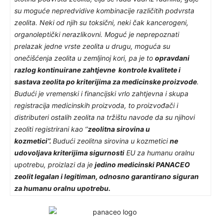
su moguće nepredvidive kombinacije različitih podvrsta
zeolita. Neki od njih su toksični, neki čak kancerogeni,
organoleptički nerazlikovni. Moguć je neprepoznati
prelazak jedne vrste zeolita u drugu, moguća su
onečišćenja zeolita u zemljinoj kori, pa je to
opravdani
razlog kontinuirane zahtjevne kontrole kvalitete i
sastava zeolita po kriterijima za medicinske proizvode
.
Budući je vremenski i financijski vrlo zahtjevna i skupa
registracija medicinskih proizvoda, to proizvođači i
distributeri ostalih zeolita na tržištu navode da su njihovi
zeoliti registrirani kao ‘’
zeolitna sirovina u
kozmetici’’.
Budući zeolitna sirovina u kozmetici
ne
udovoljava kriterijima sigurnosti
EU za humanu oralnu
upotrebu, proizlazi da je
jedino medicinski PANACEO
zeolit legalan i legitiman, odnosno garantirano siguran
za humanu oralnu upotrebu.