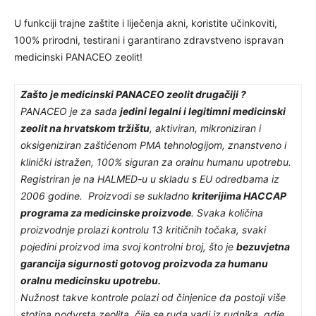
U funkciji trajne zaštite i liječenja akni, koristite učinkoviti,
100% prirodni, testirani i garantirano zdravstveno ispravan
medicinski PANACEO zeolit!
Zašto je medicinski PANACEO zeolit drugačiji ?
PANACEO je za sada
jedini legalni i legitimni medicinski
zeolit na hrvatskom tržištu
, aktiviran, mikroniziran i
oksigeniziran zaštićenom PMA tehnologijom, znanstveno i
klinički istražen, 100% siguran za oralnu humanu upotrebu.
Registriran je na HALMED-u u skladu s EU odredbama iz
2006 godine. Proizvodi se sukladno
kriterijima HACCAP
programa za medicinske proizvode
. Svaka količina
proizvodnje prolazi kontrolu 13 kritičnih točaka, svaki
pojedini proizvod ima svoj kontrolni broj, što je
bezuvjetna
garancija sigurnosti gotovog proizvoda za humanu
oralnu medicinsku upotrebu.
Nužnost takve kontrole polazi od činjenice da postoji više
stotina podvrsta zeolita, čija se ruda vadi iz rudnika, gdje