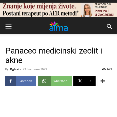
Panaceo medicinski zeolit i
akne
By
Oglasi
-
23. kolovoza 2023.
623
Facebook
WhatsApp
X