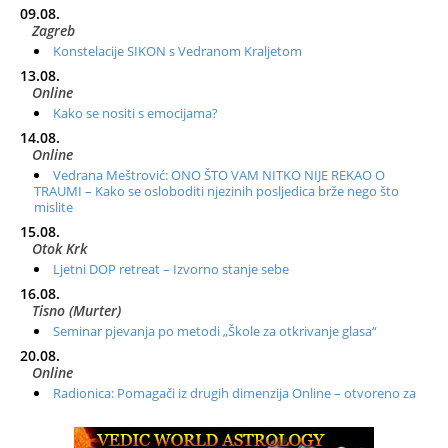
09.08.
Zagreb
Konstelacije SIKON s Vedranom Kraljetom
13.08.
Online
Kako se nositi s emocijama?
14.08.
Online
Vedrana Meštrović: ONO ŠTO VAM NITKO NIJE REKAO O
TRAUMI – Kako se osloboditi njezinih posljedica brže nego što
mislite
15.08.
Otok Krk
Ljetni DOP retreat – Izvorno stanje sebe
16.08.
Tisno (Murter)
Seminar pjevanja po metodi „Škole za otkrivanje glasa“
20.08.
Online
Radionica: Pomagači iz drugih dimenzija Online – otvoreno za
sve
21.08.