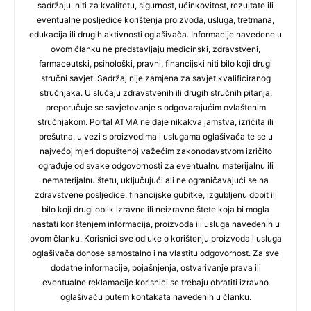
sadržaju, niti za kvalitetu, sigurnost, učinkovitost, rezultate ili
eventualne posljedice korištenja proizvoda, usluga, tretmana,
edukacija ili drugih aktivnosti oglašivača. Informacije navedene u
ovom članku ne predstavljaju medicinski, zdravstveni,
farmaceutski, psihološki, pravni, financijski niti bilo koji drugi
stručni savjet. Sadržaj nije zamjena za savjet kvalificiranog
stručnjaka. U slučaju zdravstvenih ili drugih stručnih pitanja,
preporučuje se savjetovanje s odgovarajućim ovlaštenim
stručnjakom. Portal ATMA ne daje nikakva jamstva, izričita ili
prešutna, u vezi s proizvodima i uslugama oglašivača te se u
najvećoj mjeri dopuštenoj važećim zakonodavstvom izričito
ograđuje od svake odgovornosti za eventualnu materijalnu ili
nematerijalnu štetu, uključujući ali ne ograničavajući se na
zdravstvene posljedice, financijske gubitke, izgubljenu dobit ili
bilo koji drugi oblik izravne ili neizravne štete koja bi mogla
nastati korištenjem informacija, proizvoda ili usluga navedenih u
ovom članku. Korisnici sve odluke o korištenju proizvoda i usluga
oglašivača donose samostalno i na vlastitu odgovornost. Za sve
dodatne informacije, pojašnjenja, ostvarivanje prava ili
eventualne reklamacije korisnici se trebaju obratiti izravno
oglašivaču putem kontakata navedenih u članku.