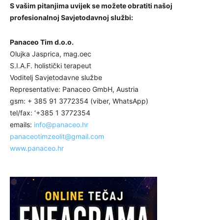
S vašim pitanjima uvijek se možete obratiti našoj
profesionalnoj Savjetodavnoj službi:
Panaceo Tim d.o.o.
Olujka Jasprica, mag.oec
S.I.A.F. holistički terapeut
Voditelj Savjetodavne službe
Representative: Panaceo GmbH, Austria
gsm: + 385 91 3772354 (viber, WhatsApp)
tel/fax: ‘+385 1 3772354
emails:
info@panaceo.hr
panaceotimzeolit@gmail.com
www.panaceo.hr