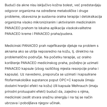
Budući da akne nisu isključivo kožna bolest, već predstavljaju
odgovor organizma na određene metaboličke i druge
probleme, obavezna je sustavna oralna terapija i detoksikacija
organizma visoko mikroniziranim i aktiviranim medicinskim
PANACEO prahom te lokalna aplikacija visokokvalitetne
PANACEO kreme i PANACEO praha/pudera.
Medicinski PANACEO prah najefikasnije djeluje na problem s
aknama ako se utrlja neposredno na kožu, tj. direktno na
problematično područje. Na početku terapije, uz oralno
korištenje PANACEO medicinskog praha, poželjno je uzimati
PANACEO kapsule (zbog različitog mjesta resorpcije praha i
kapsula). Uz navedeno, preporuča se uzimati i kapsulirane
fitofarmakološke supstance poput OPC+C kapsula (imaju
dodatni hranjivi efekt na kožu) i/ili kapsula Weihrauch (imaju
prirodni protuupalni efekt) budući da, zajedno s njima,
medicinski zeolit stvara snažnu sinergiju i na taj se način
ubrzava i poboljšava njegov učinak.