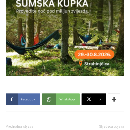
Facebook
WhatsApp
X
Prethodna objava
Slijedeća objava