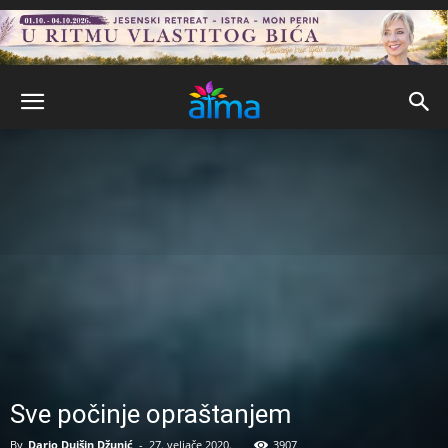
Sve počinje opraštanjem
By
Dario Duišin Džunić
-
27. veljače 2020.
3907