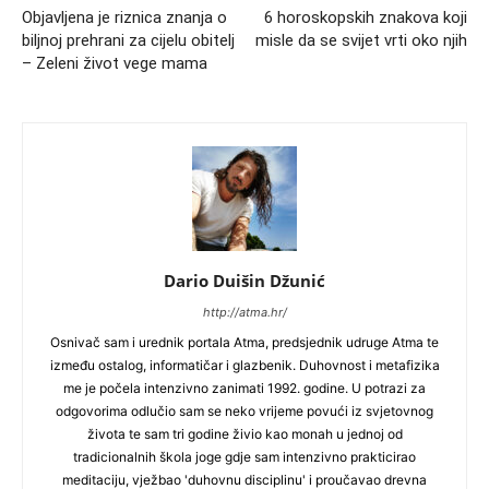
Objavljena je riznica znanja o
6 horoskopskih znakova koji
biljnoj prehrani za cijelu obitelj
misle da se svijet vrti oko njih
– Zeleni život vege mama
Dario Duišin Džunić
http://atma.hr/
Osnivač sam i urednik portala Atma, predsjednik udruge Atma te
između ostalog, informatičar i glazbenik. Duhovnost i metafizika
me je počela intenzivno zanimati 1992. godine. U potrazi za
odgovorima odlučio sam se neko vrijeme povući iz svjetovnog
života te sam tri godine živio kao monah u jednoj od
tradicionalnih škola joge gdje sam intenzivno prakticirao
meditaciju, vježbao 'duhovnu disciplinu' i proučavao drevna