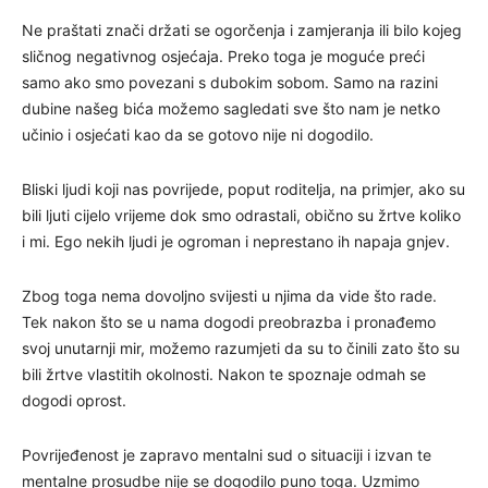
Ne praštati znači držati se ogorčenja i zamjeranja ili bilo kojeg
sličnog negativnog osjećaja. Preko toga je moguće preći
samo ako smo povezani s dubokim sobom. Samo na razini
dubine našeg bića možemo sagledati sve što nam je netko
učinio i osjećati kao da se gotovo nije ni dogodilo.
Bliski ljudi koji nas povrijede, poput roditelja, na primjer, ako su
bili ljuti cijelo vrijeme dok smo odrastali, obično su žrtve koliko
i mi. Ego nekih ljudi je ogroman i neprestano ih napaja gnjev.
Zbog toga nema dovoljno svijesti u njima da vide što rade.
Tek nakon što se u nama dogodi preobrazba i pronađemo
svoj unutarnji mir, možemo razumjeti da su to činili zato što su
bili žrtve vlastitih okolnosti. Nakon te spoznaje odmah se
dogodi oprost.
Povrijeđenost je zapravo mentalni sud o situaciji i izvan te
mentalne prosudbe nije se dogodilo puno toga. Uzmimo