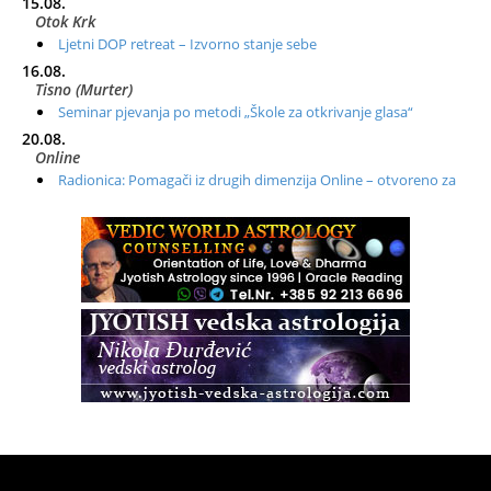
15.08.
Otok Krk
Ljetni DOP retreat – Izvorno stanje sebe
16.08.
Tisno (Murter)
Seminar pjevanja po metodi „Škole za otkrivanje glasa“
20.08.
Online
Radionica: Pomagači iz drugih dimenzija Online – otvoreno za
sve
21.08.
Zagreb+Online
Osnovni ThetaHealing® tečaj, Zagreb i Online
22.08.
Zagreb
Osnovna radionica za izscjeljivanje pranom (Basic Pranic
Healing course)
Pula
Access BARS®, otpusti stres
23.08.
Pula
Access Energetski Facelift®