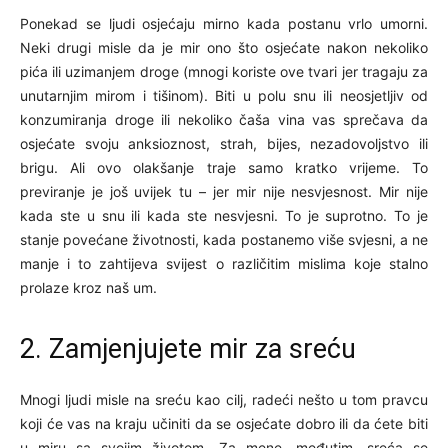
Ponekad se ljudi osjećaju mirno kada postanu vrlo umorni.
Neki drugi misle da je mir ono što osjećate nakon nekoliko
pića ili uzimanjem droge (mnogi koriste ove tvari jer tragaju za
unutarnjim mirom i tišinom). Biti u polu snu ili neosjetljiv od
konzumiranja droge ili nekoliko čaša vina vas sprečava da
osjećate svoju anksioznost, strah, bijes, nezadovoljstvo ili
brigu. Ali ovo olakšanje traje samo kratko vrijeme. To
previranje je još uvijek tu – jer mir nije nesvjesnost. Mir nije
kada ste u snu ili kada ste nesvjesni. To je suprotno. To je
stanje povećane životnosti, kada postanemo više svjesni, a ne
manje i to zahtijeva svijest o različitim mislima koje stalno
prolaze kroz naš um.
2. Zamjenjujete mir za sreću
Mnogi ljudi misle na sreću kao cilj, radeći nešto u tom pravcu
koji će vas na kraju učiniti da se osjećate dobro ili da ćete biti
u miru sa svojim životom. Za mene, međutim, sreća se