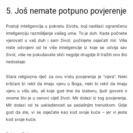
5. Još nemate potpuno povjerenje
Postoji inteligencija u pokretu života, koji nadilazi ograničenu
inteligenciju razmišljanja vašeg uma. To je duh. Kada počnete
vjerovati u vaš duh i sam život, počinjete osjećati mir. Više
niste odvojeni od te više inteligencije iz koje se odvija sav
život, više ne pokušavate stići negdje drugdje ili tražiti ono što
nedostaje.
Stara religiozna riječ za ovu vrstu povjerenja je “vjera”. Neki
kršćani bi rekli da imaju vjeru u Boga, neki bi rekli da imaju
vjeru u višu silu, ali koje god ime da izaberu, ljudi govore o
onome što je u osnovi cijeli život. Mir dolazi iz tog povjerenja.
Mir dolazi od te usklađenosti sa sadašnjim trenutkom. Gdje
god da ste, vi se osjećate kao kod svoje kuće – jer vi jeste
kod svoje kuće.