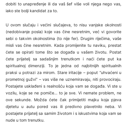
dobiti to unapređenje ili da vaš šef više voli njega nego vas,
iako ste bolji kandidat za to.
U ovom slučaju i većini slučajeva, to nisu vanjske okolnosti
(nedobivanje posla) koje vas čine nesretnim, već vi govorite
sebi o takvim okolnostima (to nije fer). Drugim riječima, vaše
misli vas čine nesretnim. Kada promijenite tu naviku, prestat
ćete se opirati tome što se događa u vašem životu. Postat
ćete prijatelj sa sadašnjim trenutkom i naći ćete put ka
spiritualnoj dimenziji. To je jedna od najbitnijih spiritualnih
praksi u potrazi za mirom. Stare iritacije – poput “uhvaćeni u
prometnoj gužvi” – vas više ne uznemiravaju, niti provociraju.
Postajete usklađeni s realnošću koja vam se događa. Vi ste u
vozilu, koje se ne pomiče… to je sve. Vi nemate problem, ne
ove sekunde. Možda ćete čak primijetiti majku koja pjeva
djetetu u autu pored vas ili predivno plavetnilo neba. Vi
postajete prijatelj sa samim životom i s iskustvima koja vam se
nude u tom trenutku.