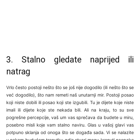
3. Stalno gledate naprijed ili
natrag
Vrlo često postoji nešto što se još nije dogodilo (ili nešto što se
već dogodilo), što nam remeti naš unutarnji mir. Postoji posao
koji niste dobili ili posao koji ste izgubili. Tu je dijete koje niste
imali ili dijete koje ste nekada bili. Ali na kraju, to su sve
pogrešne percepcije, vaš um vas sprečava da budete u miru,
posebno misli koje vam stalno naviru. Glas u vašoj glavi vas
potpuno sklanja od onoga što se događa sada. Vi se nalazite
u nekom budućem trenutku gdje stvari mogu krenuti naopako