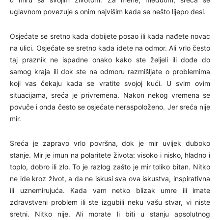
uglavnom povezuje s onim najvišim kada se nešto lijepo desi.
Osjećate se sretno kada dobijete posao ili kada nađete novac
na ulici. Osjećate se sretno kada idete na odmor. Ali vrlo često
taj praznik ne ispadne onako kako ste željeli ili dođe do
samog kraja ili dok ste na odmoru razmišljate o problemima
koji vas čekaju kada se vratite svojoj kući. U svim ovim
situacijama, sreća je privremena. Nakon nekog vremena se
povuče i onda često se osjećate neraspoloženo. Jer sreća nije
mir.
Sreća je zapravo vrlo površna, dok je mir uvijek duboko
stanje. Mir je imun na polaritete života: visoko i nisko, hladno i
toplo, dobro ili zlo. To je razlog zašto je mir toliko bitan. Nitko
ne ide kroz život, a da ne iskusi sva ova iskustva, inspirativna
ili uznemirujuća. Kada vam netko blizak umre ili imate
zdravstveni problem ili ste izgubili neku vašu stvar, vi niste
sretni. Nitko nije. Ali morate li biti u stanju apsolutnog