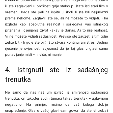
ili ste zaglavljeni u prošlosti gdje stalno puštate isti stari film o
vremenu kada ste pali na ispitu u školi ili ste bili neljubazni
prema nekome. Zaglavili ste se, ali ne možete to vidjeti. Film
izgleda kao apsolutna realnost i sprječava vas istinskog
priznanja i cijenjenja život kakav je danas. Ali to nije realnost.
Vi ne možete vidjeti sadašnjost. Previše ste zauzeti s tim gdje
želite biti (ili gdje ste bili), što stvara kontinuirani stres. Jedino
rješenje je svjesnost, svjesnost da je taj glas u glavi samo
ponavljanje misli – ni više, ni manje.
4. Istrgnuti ste iz sadašnjeg
trenutka
Ne samo da nas naš um izvlači iz smirenosti sadašnjeg
trenutka, on također sudi i tumači takav trenutak – uglavnom
negativno. Na primjer, recimo da vaš kolega dobije
unapređenje. Glas u vašoj glavi vam govori da ste vi trebali