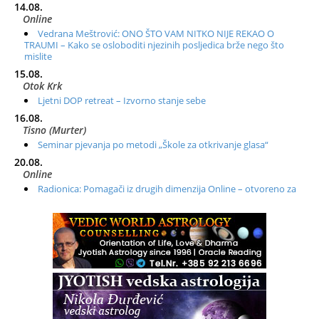
14.08.
Online
Vedrana Meštrović: ONO ŠTO VAM NITKO NIJE REKAO O
TRAUMI – Kako se osloboditi njezinih posljedica brže nego što
mislite
15.08.
Otok Krk
Ljetni DOP retreat – Izvorno stanje sebe
16.08.
Tisno (Murter)
Seminar pjevanja po metodi „Škole za otkrivanje glasa“
20.08.
Online
Radionica: Pomagači iz drugih dimenzija Online – otvoreno za
sve
21.08.
Zagreb+Online
Osnovni ThetaHealing® tečaj, Zagreb i Online
22.08.
Pula
Access BARS®, otpusti stres
23.08.
Pula