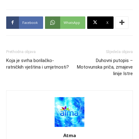
Facebook
WhatsApp
X
Prethodna objava
Slijedeća objava
Koja je svrha borilačko-
Duhovni putopis –
ratničkih vještina i umjetnosti?
Motovunska priča, zmajeve
linije Istre
Atma