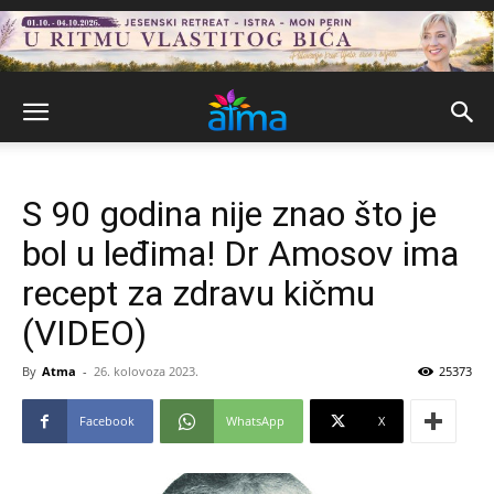
S 90 godina nije znao što je
bol u leđima! Dr Amosov ima
recept za zdravu kičmu
(VIDEO)
By
Atma
-
26. kolovoza 2023.
25373
Facebook
WhatsApp
X