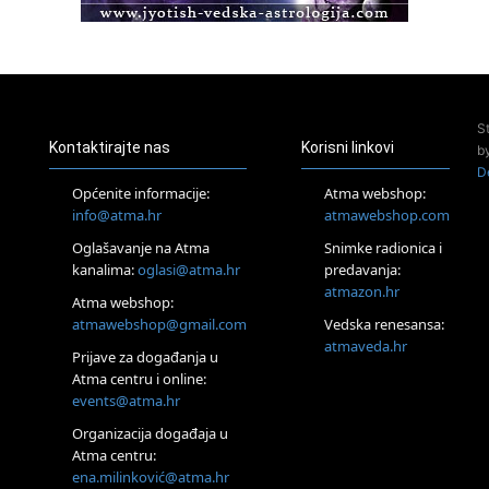
Access Energetski Facelift®
24.08.
Zagreb
Pjesma srca / Zagreb
Online
S
Tečaj Višeg Vodstva, razvijanja intuicije i Akaša zapisa
Kontaktirajte nas
Korisni linkovi
b
25.08.
D
Online
Općenite informacije:
Atma webshop:
Upisi u program Profesionalni hipnoterapeut — nova
info@atma.hr
atmawebshop.com
generacija kreće 25.08. 2026.
Oglašavanje na Atma
Snimke radionica i
26.08.
Online
kanalima:
oglasi@atma.hr
predavanja:
Postanite Nositelj Vibracije Nove Zemlje
atmazon.hr
Atma webshop:
27.08.
atmawebshop@gmail.com
Vedska renesansa:
Visoko
atmaveda.hr
Prijave za događanja u
Alemka Dauskardt – Jednodnevna radionica sistemskih
konstelacija
Atma centru i online:
events@atma.hr
29.08.
Zagreb
Organizacija događaja u
HOD PO ŽERAVICI – Seminar koji mijenja tijelo, duh i um
Atma centru:
SoulFest – Festival glazbe, mudrosti i zajedništva
ena.milinković@atma.hr
Radoboj