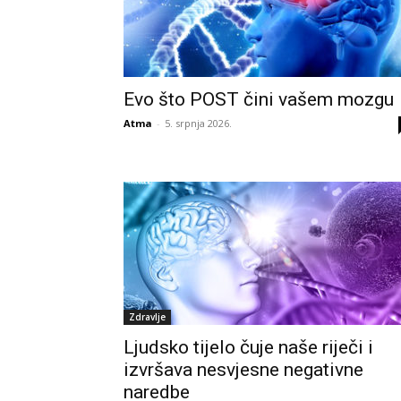
Evo što POST čini vašem mozgu
Atma
-
5. srpnja 2026.
Zdravlje
Ljudsko tijelo čuje naše riječi i
izvršava nesvjesne negativne
naredbe