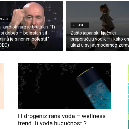
RAVLJE
ZDRAVLJE
j kardiokirurg je brutalan: “Ti
 si debeo – bolestan si!
Zašto japanski liječnici
ljina je sinonim bolesti!”
preporučuju vodik – i kako on
DEO)
ulazi u svijet modernog zdrav
Hidrogenizirana voda – wellness
trend ili voda budućnosti?