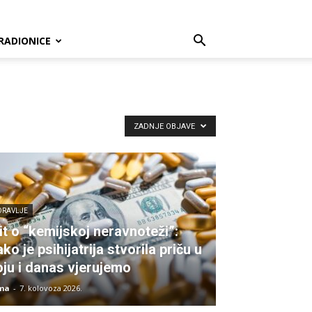
RADIONICE
ZADNJE OBJAVE
DRAVLJE
it o “kemijskoj neravnoteži”:
ko je psihijatrija stvorila priču u
oju i danas vjerujemo
ma
-
7. kolovoza 2026.