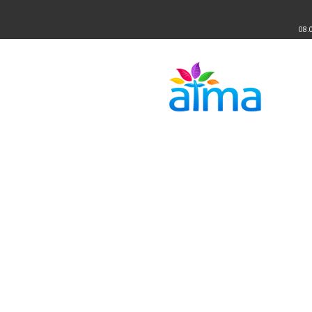
08.
Atma