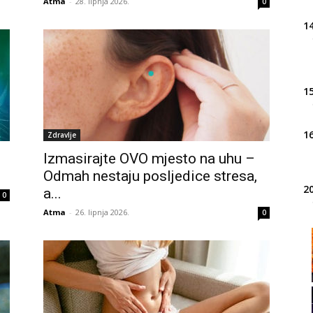
Atma
-
28. lipnja 2026.
0
14
15
16
Zdravlje
Izmasirajte OVO mjesto na uhu –
Odmah nestaju posljedice stresa,
20
a...
0
Atma
-
26. lipnja 2026.
0
21
22