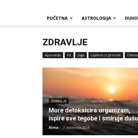
POČETNA
ASTROLOGIJA
DUHO
ZDRAVLJE
Ayurveda
Fit
Joga
Lijekovi iz prirode
Odnos
ZDRAVLJE
More detoksicira organizam,
ispire sve tegobe i smiruje dušu
Atma
-
7. kolovoza 2026.