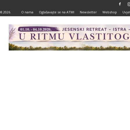
08.2026.
O nama
Oglašavajte se na ATMI
Newsletter
Webshop
Uvjet