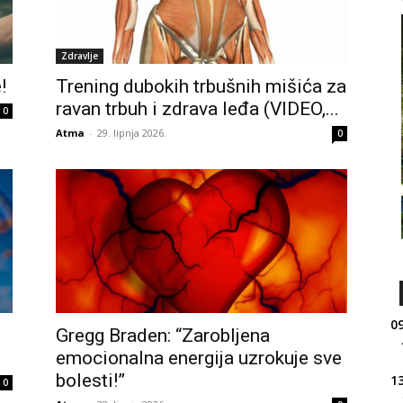
Zdravlje
!
Trening dubokih trbušnih mišića za
ravan trbuh i zdrava leđa (VIDEO,...
0
Atma
-
29. lipnja 2026.
0
09
Gregg Braden: “Zarobljena
emocionalna energija uzrokuje sve
bolesti!”
13
0