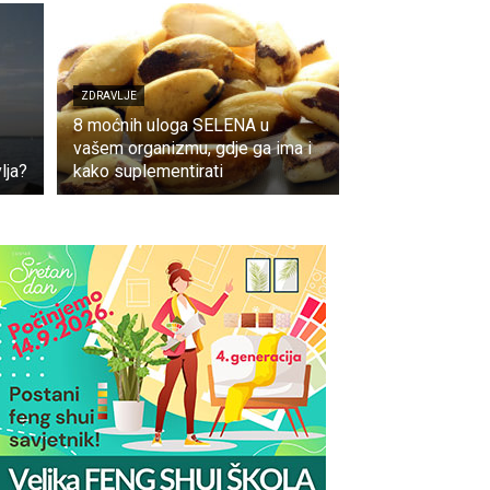
ZDRAVLJE
8 moćnih uloga SELENA u
vašem organizmu, gdje ga ima i
lja?
kako suplementirati