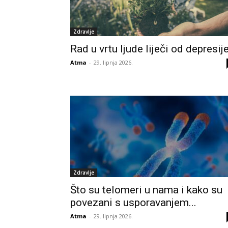
Zdravlje
Rad u vrtu ljude liječi od depresije
Atma
-
29. lipnja 2026.
Zdravlje
Što su telomeri u nama i kako su
povezani s usporavanjem...
Atma
-
29. lipnja 2026.