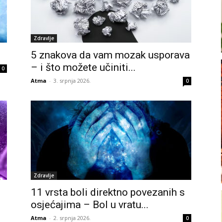
Zdravlje
5 znakova da vam mozak usporava
– i što možete učiniti...
0
Atma
-
3. srpnja 2026.
0
Zdravlje
11 vrsta boli direktno povezanih s
osjećajima – Bol u vratu...
Atma
-
2. srpnja 2026.
0