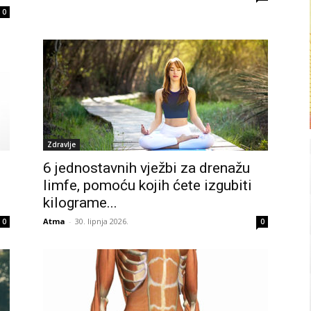
0
Zdravlje
6 jednostavnih vježbi za drenažu
limfe, pomoću kojih ćete izgubiti
kilograme...
Atma
-
30. lipnja 2026.
0
0