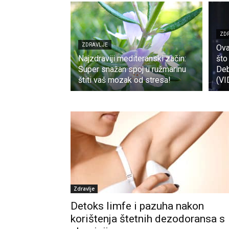
ZD
ZDRAVLJE
Ova
Najzdraviji mediteranski začin:
što
Super snažan spoj u ružmarinu
Deb
štiti vaš mozak od stresa!
(VI
Zdravlje
Detoks limfe i pazuha nakon
korištenja štetnih dezodoransa s