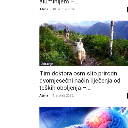
aluminijem –...
Atma
-
10. srpnja 2026.
Zdravlje
Tim doktora osmislio prirodni
dvomjesečni način liječenja od
teških oboljenja –...
Atma
-
9. srpnja 2026.