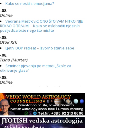
Kako se nositi s emocijama?
.08.
Online
Vedrana Meštrović: ONO ŠTO VAM NITKO NIJE
REKAO O TRAUMI – Kako se osloboditi njezinih
posljedica brže nego što mislite
.08.
Otok Krk
Ljetni DOP retreat – Izvorno stanje sebe
.08.
Tisno (Murter)
Seminar pjevanja po metodi „Škole za
otkrivanje glasa“
.08.
Online
Radionica: Pomagači iz drugih dimenzija Online
– otvoreno za sve
.08.
Zagreb+Online
Osnovni ThetaHealing® tečaj, Zagreb i Online
.08.
Pula