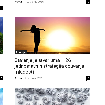
Atma
-
10. srpnja 2026.
0
0
Zdravlje
Starenje je stvar uma – 26
jednostavnih strategija očuvanja
mladosti
Atma
-
8. srpnja 2026.
0
0