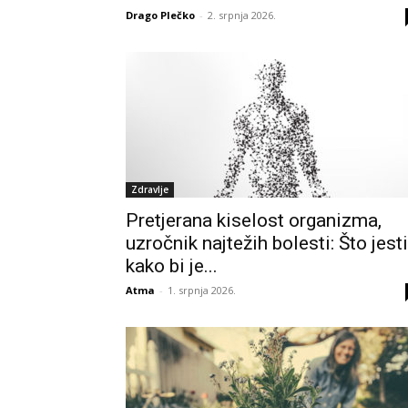
Drago Plečko
-
2. srpnja 2026.
Zdravlje
Pretjerana kiselost organizma,
uzročnik najtežih bolesti: Što jesti
kako bi je...
Atma
-
1. srpnja 2026.