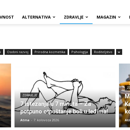
VNOST
ALTERNATIVA
ZDRAVLJE
MAGAZIN
i
Osobni razvoj
Prirodna kozmetika
Psihologija
Roditeljstvo
Z
M
ZDRAVLJE
7 istezanja u 7 minuta – Za
Ka
potpuno otpuštanje boli u leđima!
k
Atma
-
7. kolovoza 2026.
At