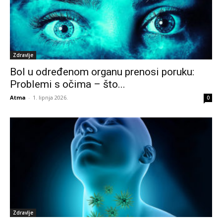
Zdravlje
Bol u određenom organu prenosi poruku:
Problemi s očima – što...
Atma
-
1. lipnja 2026.
0
Zdravlje