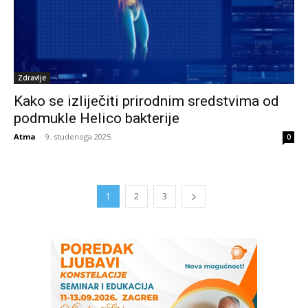
Zdravlje
Kako se izliječiti prirodnim sredstvima od
podmukle Helico bakterije
Atma
-
9. studenoga 2025.
0
1
2
3