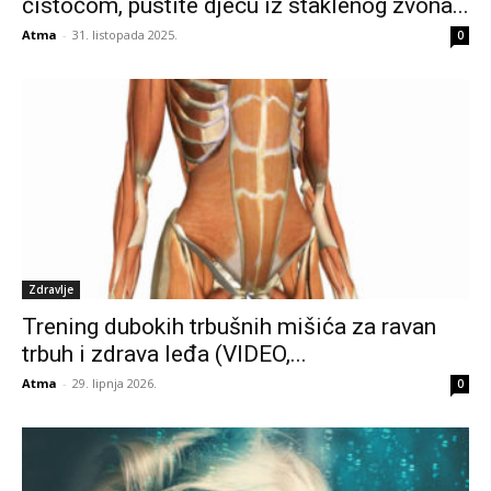
čistoćom, pustite djecu iz staklenog zvona...
Atma
-
31. listopada 2025.
0
Zdravlje
Trening dubokih trbušnih mišića za ravan
trbuh i zdrava leđa (VIDEO,...
Atma
-
29. lipnja 2026.
0