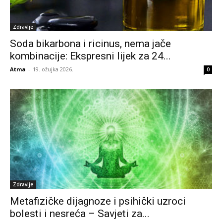
Zdravlje
Soda bikarbona i ricinus, nema jače
kombinacije: Ekspresni lijek za 24...
Atma
-
19. ožujka 2026.
0
Zdravlje
Metafizičke dijagnoze i psihički uzroci
bolesti i nesreća – Savjeti za...