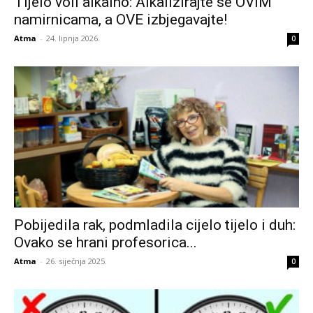
Tijelo voli alkalno: Alkalizirajte se OVIM
namirnicama, a OVE izbjegavajte!
Atma
-
24. lipnja 2026.
0
Pobijedila rak, podmladila cijelo tijelo i duh:
Ovako se hrani profesorica...
Atma
-
26. siječnja 2025.
0