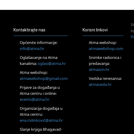
24.08.
Zagreb
Pjesma srca / Zagreb
Online
S
Tečaj Višeg Vodstva, razvijanja intuicije i Akaša zapisa
Kontaktirajte nas
Korisni linkovi
b
25.08.
D
Online
Općenite informacije:
Atma webshop:
Upisi u program Profesionalni hipnoterapeut — nova
info@atma.hr
atmawebshop.com
generacija kreće 25.08. 2026.
26.08.
Oglašavanje na Atma
Snimke radionica i
Online
kanalima:
oglasi@atma.hr
predavanja:
Postanite Nositelj Vibracije Nove Zemlje
atmazon.hr
Atma webshop:
Škola BaZi – put prema dubljem razumijevanju sebe
atmawebshop@gmail.com
Vedska renesansa:
27.08.
atmaveda.hr
Visoko
Prijave za događanja u
Alemka Dauskardt – Jednodnevna radionica sistemskih
Atma centru i online:
konstelacija
events@atma.hr
28.08.
Organizacija događaja u
Online
Atma centru:
SPAVAJ… Priče za lakšu noć
ena.milinković@atma.hr
29.08.
Zagreb
Slanje knjiga Bhagavad-