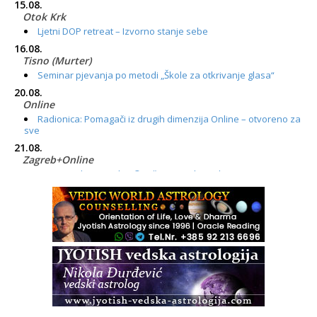
15.08.
Otok Krk
Ljetni DOP retreat – Izvorno stanje sebe
16.08.
Tisno (Murter)
Seminar pjevanja po metodi „Škole za otkrivanje glasa“
20.08.
Online
Radionica: Pomagači iz drugih dimenzija Online – otvoreno za
sve
21.08.
Zagreb+Online
Osnovni ThetaHealing® tečaj, Zagreb i Online
22.08.
Zagreb
Osnovna radionica za izscjeljivanje pranom (Basic Pranic
Healing course)
Pula
Access BARS®, otpusti stres
23.08.
Pula
Access Energetski Facelift®