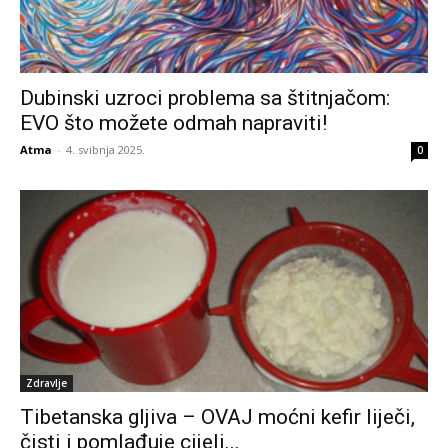
Dubinski uzroci problema sa štitnjačom:
EVO što možete odmah napraviti!
Atma
-
4. svibnja 2025.
0
Zdravlje
Tibetanska gljiva – OVAJ moćni kefir liječi,
čisti i pomlađuje cijeli...