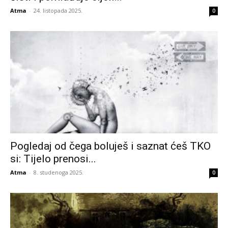
Atma
-
24. listopada 2025.
0
Pogledaj od čega boluješ i saznat ćeš TKO
si: Tijelo prenosi...
Atma
-
8. studenoga 2025.
0