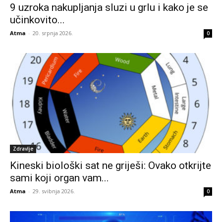
9 uzroka nakupljanja sluzi u grlu i kako je se
učinkovito...
Atma
-
20. srpnja 2026.
0
Zdravlje
Kineski biološki sat ne griješi: Ovako otkrijte
sami koji organ vam...
Atma
-
29. svibnja 2026.
0