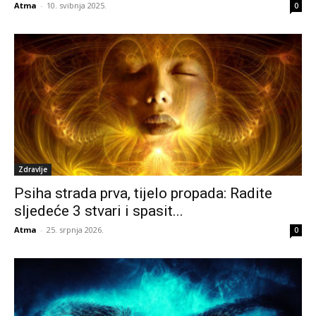
Atma
-
10. svibnja 2025.
0
Zdravlje
Psiha strada prva, tijelo propada: Radite
sljedeće 3 stvari i spasit...
Atma
-
25. srpnja 2026.
0