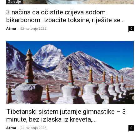
Zdravlje
3 načina da očistite crijeva sodom
bikarbonom: Izbacite toksine, riješite se...
Atma
-
22. svibnja 2026.
0
Tibetanski sistem jutarnje gimnastike – 3
minute, bez izlaska iz kreveta,...
Atma
-
24. svibnja 2026.
0