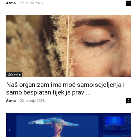
Atma
-
27. rujna 2025.
0
Zdravlje
Naš organizam ima moć samoiscjeljenja i
samo besplatan lijek je pravi...
Atma
-
22. srpnja 2026.
0