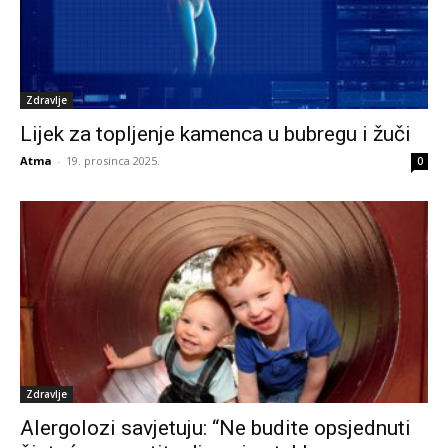
Zdravlje
Lijek za topljenje kamenca u bubregu i žuči
Atma
-
19. prosinca 2025.
0
Zdravlje
Alergolozi savjetuju: “Ne budite opsjednuti