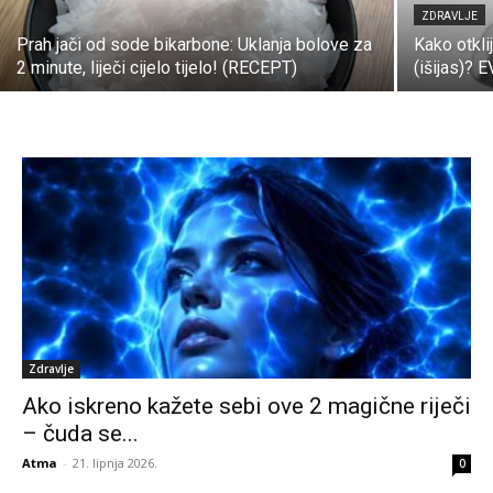
ZDRAVLJE
Prah jači od sode bikarbone: Uklanja bolove za
Kako otkli
2 minute, liječi cijelo tijelo! (RECEPT)
(išijas)? 
Zdravlje
Ako iskreno kažete sebi ove 2 magične riječi
– čuda se...
Atma
-
21. lipnja 2026.
0