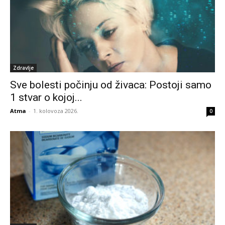
Zdravlje
Sve bolesti počinju od živaca: Postoji samo
1 stvar o kojoj...
Atma
-
1. kolovoza 2026.
0