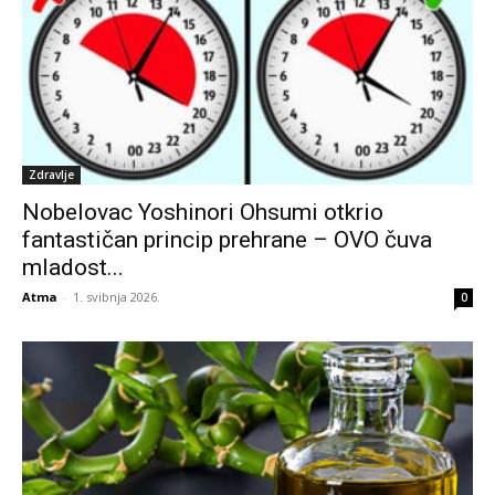
Zdravlje
Nobelovac Yoshinori Ohsumi otkrio
fantastičan princip prehrane – OVO čuva
mladost...
Atma
-
1. svibnja 2026.
0