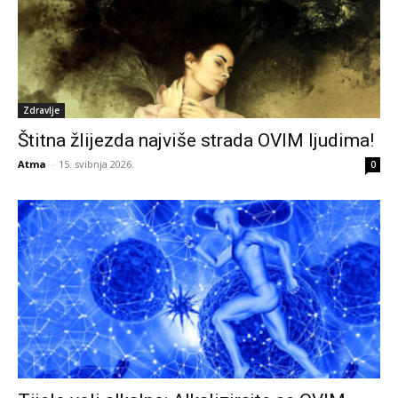
Zdravlje
Štitna žlijezda najviše strada OVIM ljudima!
Atma
-
15. svibnja 2026.
0