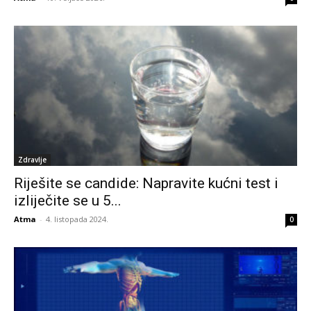
Zdravlje
Riješite se candide: Napravite kućni test i
izliječite se u 5...
Atma
-
4. listopada 2024.
0