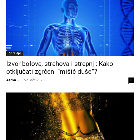
Zdravlje
Izvor bolova, strahova i strepnji: Kako
otključati zgrčeni “mišić duše”?
Atma
-
9. veljače 2026.
0