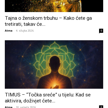
Tajna o ženskom trbuhu – Kako ćete ga
tretirati, takav će...
Atma
-
4. ožujka 2026.
0
TIMUS – “Točka sreće” u tijelu: Kad se
aktivira, doživjet ćete...
Atma
-
10. veljače 2026.
0