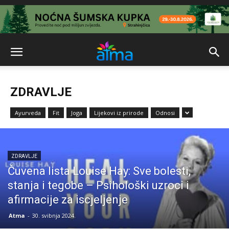
ZDRAVLJE
Ayurveda
Fit
Joga
Lijekovi iz prirode
Odnosi
ZDRAVLJE
Čuvena lista Louise Hay: Sve bolesti,
stanja i tegobe – Psihološki uzroci i
afirmacije za iscjeljenje
Atma
-
30. svibnja 2024.