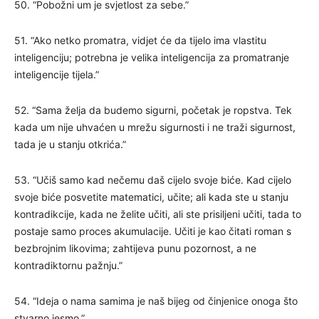
50. “Pobožni um je svjetlost za sebe.”
51. “Ako netko promatra, vidjet će da tijelo ima vlastitu
inteligenciju; potrebna je velika inteligencija za promatranje
inteligencije tijela.”
52. “Sama želja da budemo sigurni, početak je ropstva. Tek
kada um nije uhvaćen u mrežu sigurnosti i ne traži sigurnost,
tada je u stanju otkrića.”
53. “Učiš samo kad nečemu daš cijelo svoje biće. Kad cijelo
svoje biće posvetite matematici, učite; ali kada ste u stanju
kontradikcije, kada ne želite učiti, ali ste prisiljeni učiti, tada to
postaje samo proces akumulacije. Učiti je kao čitati roman s
bezbrojnim likovima; zahtijeva punu pozornost, a ne
kontradiktornu pažnju.”
54. “Ideja o nama samima je naš bijeg od činjenice onoga što
stvarno jesmo.”