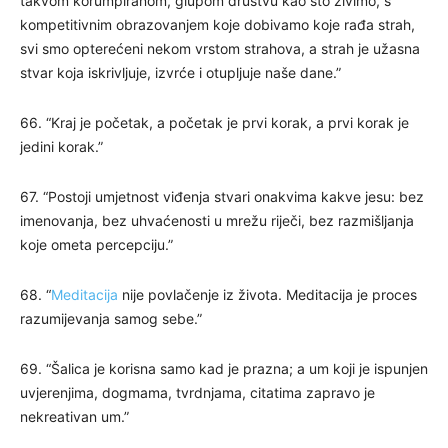
takvom korumpiranom, glupom društvu kao što živimo, s
kompetitivnim obrazovanjem koje dobivamo koje rađa strah,
svi smo opterećeni nekom vrstom strahova, a strah je užasna
stvar koja iskrivljuje, izvrće i otupljuje naše dane.”
66. “Kraj je početak, a početak je prvi korak, a prvi korak je
jedini korak.”
67. “Postoji umjetnost viđenja stvari onakvima kakve jesu: bez
imenovanja, bez uhvaćenosti u mrežu riječi, bez razmišljanja
koje ometa percepciju.”
68. “
Meditacija
nije povlačenje iz života. Meditacija je proces
razumijevanja samog sebe.”
69. “Šalica je korisna samo kad je prazna; a um koji je ispunjen
uvjerenjima, dogmama, tvrdnjama, citatima zapravo je
nekreativan um.”