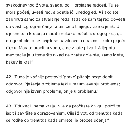
svakodnevnog života, svađe, boli i prolazne radosti. Tu se
mora početi, uvesti red, a odatle ići unedogled. Ali ako ste
zabrinuti samo za stvaranje reda, tada će sam taj red dovesti
do vlastitog ograničenja, a um će biti njegov zarobljenik. U
cijelom tom kretanju morate nekako početi s drugog kraja, s
druge obale, a ne uvijek se baviti ovom obalom ili kako prijeći
rijeku. Morate uroniti u vodu, a ne znate plivati. A ljepota
meditacije je u tome što nikad ne znate gdje ste, kamo idete,
kakav je kraj.”
42. “Puno je važnije postaviti ‘pravo’ pitanje nego dobiti
odgovor. Rješenje problema leži u razumijevanju problema;
odgovor nije izvan problema, on je u problemu.”
43. “Edukaciji nema kraja. Nije da pročitate knjigu, položite
ispit i završite s obrazovanjem. Cijeli život, od trenutka kada
se rodite do trenutka kada umrete, je proces učenja.”