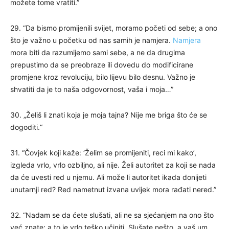
možete tome vratiti.”
29. “Da bismo promijenili svijet, moramo početi od sebe; a ono
što je važno u početku od nas samih je namjera.
Namjera
mora biti da razumijemo sami sebe, a ne da drugima
prepustimo da se preobraze ili dovedu do modificirane
promjene kroz revoluciju, bilo lijevu bilo desnu. Važno je
shvatiti da je to naša odgovornost, vaša i moja…”
30. „Želiš li znati koja je moja tajna? Nije me briga što će se
dogoditi.“
31. “Čovjek koji kaže: ‘Želim se promijeniti, reci mi kako’,
izgleda vrlo, vrlo ozbiljno, ali nije. Želi autoritet za koji se nada
da će uvesti red u njemu. Ali može li autoritet ikada donijeti
unutarnji red? Red nametnut izvana uvijek mora rađati nered.”
32. “Nadam se da ćete slušati, ali ne sa sjećanjem na ono što
već znate; a to je vrlo teško učiniti. Slušate nešto, a vaš um