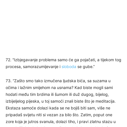
72. “Izbjegavanje problema samo će ga pojačati, a tijekom tog
procesa, samorazumijevanje i
sloboda
se gube.”
73. “Zašto smo tako izmučena ljudska bića, sa suzama u
očima i lažnim smijehom na usnama? Kad biste mogli sami
hodati među tim brdima ili šumom ili duž dugog, bijelog,
izbijeljelog pijeska, u toj samoći znali biste što je meditacija.
Ekstaza samoće dolazi kada se ne bojiš biti sam, više ne
pripadaš svijetu niti si vezan za bilo što. Zatim, poput one
zore koja je jutros svanula, dolazi tiho, i pravi zlatnu stazu u