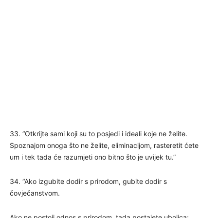
33. “Otkrijte sami koji su to posjedi i ideali koje ne želite.
Spoznajom onoga što ne želite, eliminacijom, rasteretit ćete
um i tek tada će razumjeti ono bitno što je uvijek tu.”
34. “Ako izgubite dodir s prirodom, gubite dodir s
čovječanstvom.
Ako ne postoji odnos s prirodom, tada postajete ubojica;