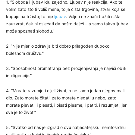
1. “Sloboda i ljubav idu zajedno. Ljubav nije reakcija. Ako te
volim zato što ti voliš mene, to je čista trgovina, stvar koja se
kupuje na tržištu; to nije
ljubav
. Voljeti ne znači tražiti ništa
zauzvrat, čak ni osjećati da nešto daješ – a samo takva ljubav
može spoznati slobodu.”
2. “Nije mjerilo zdravlja biti dobro prilagođen duboko
bolesnom društvu.”
3. “Sposobnost promatranja bez procjenjivanja je najviši oblik
inteligencije.”
4. “Morate razumjeti cijeli život, a ne samo jedan njegov mali
dio. Zato morate čitati, zato morate gledati u nebo, zato
morate pjevati, i plesati, i pisati pjesme, i patiti, i razumjeti, jer
sve je to život.”
5. “Svatko od nas je izgradio ovu natjecateljsku, nemilosrdnu
civilizaciju, u kojoj je čovjek protiv čovjeka.”