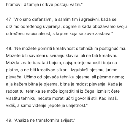
hramovi, džamije i crkve postaju važni.”
47. “Vrlo smo defanzivni, a samim tim i agresivni, kada se
držimo određenog uvjerenja, dogme ili kada obožavamo svoju
određenu nacionalnost, s krpom koja se zove zastava.”
48. “Ne možete pomiriti kreativnost s tehničkim postignućima.
Možete biti savršeni u sviranju klavira, ali ne biti kreativni.
Možda znate baratati bojom, najspretnije nanositi boju na
platno, a ne biti kreativan slikar… izgubivši pjesmu, jurimo
pjevača. Učimo od pjevača tehniku ​​pjesme, ali pjesme nema;
a ja kažem bitna je pjesma, bitna je radost pjevanja. Kada je
radost tu, tehnika se može izgraditi ni iz čega; izmislit ćete
vlastitu tehniku, nećete morati učiti govor ili stil. Kad imaš,
vidiš, a samo viđenje ljepote je umjetnost.”
49. “Analiza ne transformira svijest.”