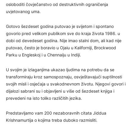
osloboditi čovječanstvo od destruktivnih ograničenja
uvjetovanog uma.
Gotovo šezdeset godina putovao je svijetom i spontano
govorio pred velikom publikom sve do kraja života 1986. u
dobi od devedeset godina. Nije imao stalni dom, ali kad nije
putovao, često je boravio u Ojaiu u Kaliforniji, Brockwood
Parku u Engleskoj i u Chennaiju u Indiji.
U svojim je izlaganjima ukazao ljudima na potrebu da se
transformiraju kroz samospoznaju, osvještavajući suptilnosti
svojih misli i osjećaja u svakodnevnom životu. Njegovi govori i
dijalozi sabrani su i objavljeni u više od šezdeset knjiga i
prevedeni na isto toliko različitih jezika.
Predstavljamo vam 200 nezaboravnih citata Jiddua
Krishnamurtija o kojima treba duboko razmisliti.