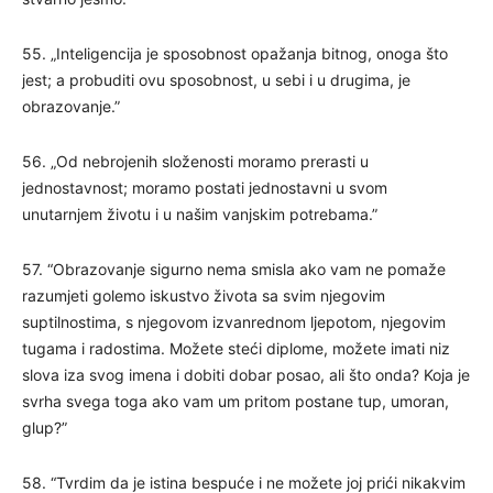
55. „Inteligencija je sposobnost opažanja bitnog, onoga što
jest; a probuditi ovu sposobnost, u sebi i u drugima, je
obrazovanje.”
56. „Od nebrojenih složenosti moramo prerasti u
jednostavnost; moramo postati jednostavni u svom
unutarnjem životu i u našim vanjskim potrebama.”
57. “Obrazovanje sigurno nema smisla ako vam ne pomaže
razumjeti golemo iskustvo života sa svim njegovim
suptilnostima, s njegovom izvanrednom ljepotom, njegovim
tugama i radostima. Možete steći diplome, možete imati niz
slova iza svog imena i dobiti dobar posao, ali što onda? Koja je
svrha svega toga ako vam um pritom postane tup, umoran,
glup?”
58. “Tvrdim da je istina bespuće i ne možete joj prići nikakvim