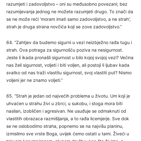
razumjeti i zadovoljstvo – oni su međusobno povezani; bez
razumijevanja jednog ne možete razumjeti drugo. To znači da
se ne može reći ‘moram imati samo zadovoljstvo, a ne strah’;
strah je druga strana novčića koji se zove zadovoljstvo.”
64. “Zahtjev da budemo sigurni u vezi neizbježno rađa tugu i
strah. Ova potraga za sigurnošću poziva na nesigurnost.
Jeste li ikada pronašli sigurnost u bilo kojoj svojoj vezi? Većina
nas želi sigurnost, voljeti i biti voljen, ali postoji li ljubav kada
svatko od nas traži vlastitu sigurnost, svoj vlastiti put? Nismo
voljeni jer ne znamo voljeti.”
65. “Strah je jedan od najvećih problema u životu. Um koji je
uhvaćen u strahu živi u zbrci, u sukobu, i stoga mora biti
nasilan, izobličen i agresivan. Ne usuđuje se odmaknuti od
vlastitih obrazaca razmišljanja, a to rađa licemjerje. Sve dok
se ne oslobodimo straha, popnemo se na najvišu planinu,
izmislimo sve vrste Boga, uvijek ćemo ostati u tami. Živeći u