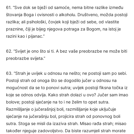
61. “Sve dok se bježi od samoće, nema bitne razlike između
štovanja Boga i ovisnosti o alkoholu. Društveno, možda postoji
razlika; ali psihološki, čovjek koji bježi od sebe, od vlastite
praznine, čiji je bijeg njegova potraga za Bogom, na istoj je
razini kao i pijanac.”
62. “Svijet je ono što si ti. A bez vaše preobrazbe ne može biti
preobrazbe svijeta.”
63. “Strah je uvijek u odnosu na nešto; ne postoji sam po sebi.
Postoji strah od onoga što se dogodilo jučer u odnosu na
mogućnost da se to ponovi sutra; uvijek postoji fiksna točka iz
koje se odnos odvija. Kako strah dolazi u ovo? Jučer sam imao
bolove; postoji sjećanje na to i ne želim to opet sutra.
Razmišljanje o jučerašnjoj boli, razmišljanje koje uključuje
sjećanje na jučerašnju bol, projicira strah od ponovnog boli
sutra. Stoga se misli da izaziva strah. Misao rađa strah; misao
također njeguje zadovoljstvo. Da biste razumjeli strah morate