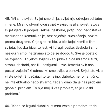
45. “Mi smo svijet. Svijet smo ti i ja, svijet nije odvojen od tebe
i mene. Mi smo stvorili ovaj svijet – svijet nasilja, svijet ratova,
svijet vjerskih podjela, seksa, tjeskobe, potpunog nedostatka
međusobne komunikacije, bez osjećaja suosjećanja, obzira
prema drugome. Gdje god se ide, u bilo kojoj zemlji diljem
svijeta, ljudska bića, to jest, vi i drugi, patite; tjeskobni smo,
nesigurni smo, ne znamo što će se dogoditi. Sve je postalo
neizvjesno. U cijelom svijetu kao ljudska bića mi smo u tuzi,
strahu, tjeskobi, nasilju, nesigurni u sve. Između svih nas
postoji zajednički odnos. Mi smo svijet u osnovi. Svijet ste vi, a
vi ste svijet. Shvaćajući to temeljno, duboko, ne romantično,
ne intelektualno nego stvarno, tada vidimo da je naš problem
globalni problem. To nije moj ili vaš problem, to je ljudski
problem.”
46. “Kada se izgubi duboka intimna veza s prirodom, tada