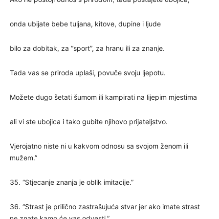
onda ubijate bebe tuljana, kitove, dupine i ljude
bilo za dobitak, za “sport”, za hranu ili za znanje.
Tada vas se priroda uplaši, povuče svoju ljepotu.
Možete dugo šetati šumom ili kampirati na lijepim mjestima
ali vi ste ubojica i tako gubite njihovo prijateljstvo.
Vjerojatno niste ni u kakvom odnosu sa svojom ženom ili
mužem.”
35. “Stjecanje znanja je oblik imitacije.”
36. “Strast je prilično zastrašujuća stvar jer ako imate strast
ne znate kamo će vas odvesti.”