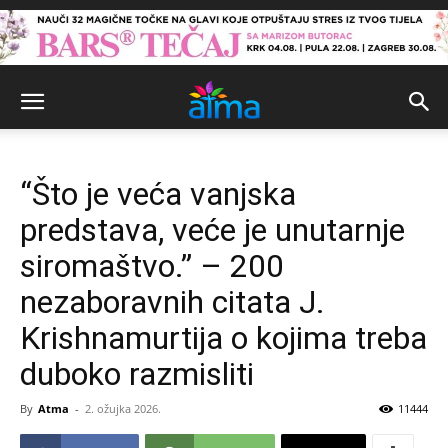
“Što je veća vanjska
predstava, veće je unutarnje
siromaštvo.” – 200
nezaboravnih citata J.
Krishnamurtija o kojima treba
duboko razmisliti
By
Atma
-
2. ožujka 2026.
11444