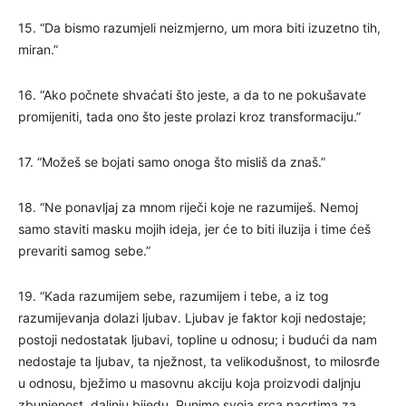
15. “Da bismo razumjeli neizmjerno, um mora biti izuzetno tih,
miran.”
16. “Ako počnete shvaćati što jeste, a da to ne pokušavate
promijeniti, tada ono što jeste prolazi kroz transformaciju.”
17. “Možeš se bojati samo onoga što misliš da znaš.”
18. “Ne ponavljaj za mnom riječi koje ne razumiješ. Nemoj
samo staviti masku mojih ideja, jer će to biti iluzija i time ćeš
prevariti samog sebe.”
19. “Kada razumijem sebe, razumijem i tebe, a iz tog
razumijevanja dolazi ljubav. Ljubav je faktor koji nedostaje;
postoji nedostatak ljubavi, topline u odnosu; i budući da nam
nedostaje ta ljubav, ta nježnost, ta velikodušnost, to milosrđe
u odnosu, bježimo u masovnu akciju koja proizvodi daljnju
zbunjenost, daljnju bijedu. Punimo svoja srca nacrtima za