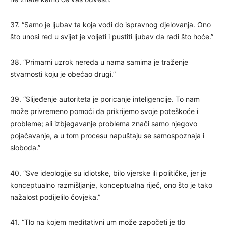
37. “Samo je ljubav ta koja vodi do ispravnog djelovanja. Ono
što unosi red u svijet je voljeti i pustiti ljubav da radi što hoće.”
38. “Primarni uzrok nereda u nama samima je traženje
stvarnosti koju je obećao drugi.”
39. “Slijeđenje autoriteta je poricanje inteligencije. To nam
može privremeno pomoći da prikrijemo svoje poteškoće i
probleme; ali izbjegavanje problema znači samo njegovo
pojačavanje, a u tom procesu napuštaju se samospoznaja i
sloboda.”
40. “Sve ideologije su idiotske, bilo vjerske ili političke, jer je
konceptualno razmišljanje, konceptualna riječ, ono što je tako
nažalost podijelilo čovjeka.”
41. “Tlo na kojem meditativni um može započeti je tlo