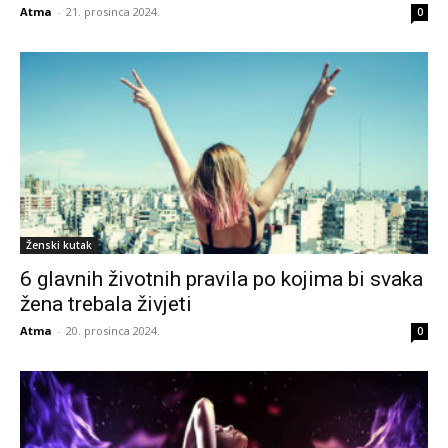
Atma
-
21. prosinca 2024.
0
Ženski kutak
6 glavnih životnih pravila po kojima bi svaka
žena trebala živjeti
Atma
-
20. prosinca 2024.
0