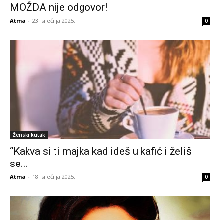
MOŽDA nije odgovor!
Atma
-
23. siječnja 2025.
0
Ženski kutak
“Kakva si ti majka kad ideš u kafić i želiš
se...
Atma
-
18. siječnja 2025.
0