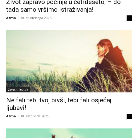
Život zapravo počinje u četrdesetoj – do
tada samo vršimo istraživanja!
Atma
-
30. studenoga 2025.
0
Ženski kutak
Ne fali tebi tvoj bivši, tebi fali osjećaj
ljubavi!
Atma
-
18. listopada 2025.
0