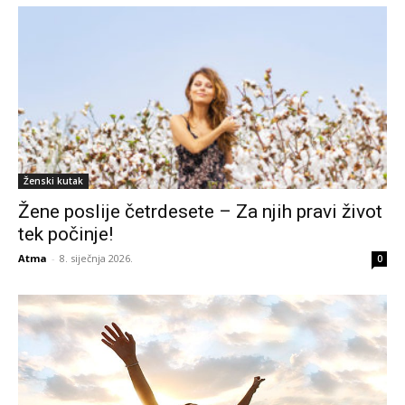
Ženski kutak
Žene poslije četrdesete – Za njih pravi život
tek počinje!
Atma
-
8. siječnja 2026.
0