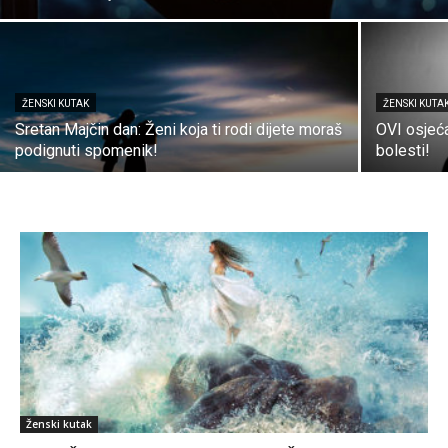
ŽENSKI KUTAK
ŽENSKI KUTA
Sretan Majčin dan: Ženi koja ti rodi dijete moraš
OVI osjeća
podignuti spomenik!
bolesti!
Ženski kutak