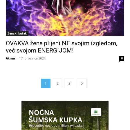
Ženski kutak
OVAKVA žena plijeni NE svojim izgledom,
već svojom ENERGIJOM!
Atma
-
17. prosinca 2024.
0
1
2
3