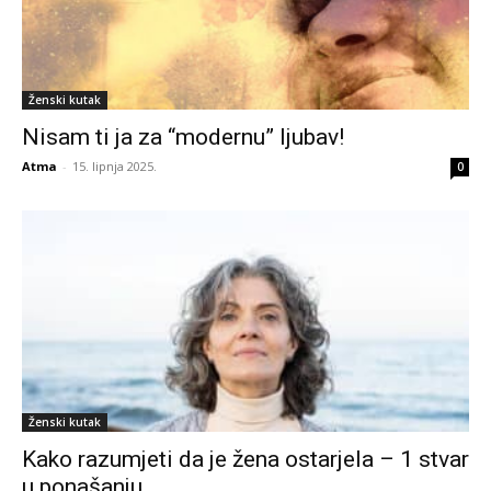
Ženski kutak
Nisam ti ja za “modernu” ljubav!
Atma
-
15. lipnja 2025.
0
Ženski kutak
Kako razumjeti da je žena ostarjela – 1 stvar
u ponašanju...