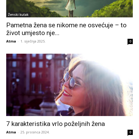
Ženski kutak
Pametna žena se nikome ne osvećuje – to
život umjesto nje...
Atma
-
1. siječnja 2025.
0
7 karakteristika vrlo poželjnih žena
Atma
-
25. prosinca 2024.
0