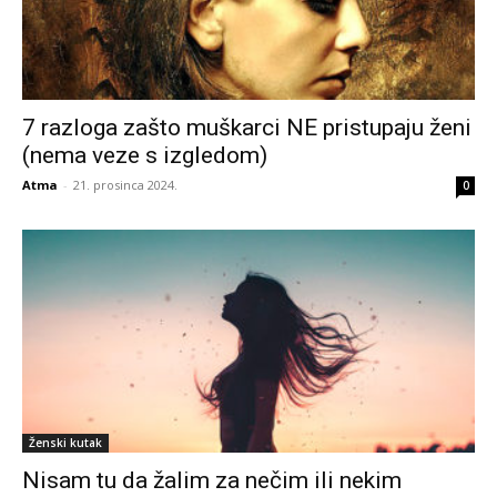
7 razloga zašto muškarci NE pristupaju ženi
(nema veze s izgledom)
Atma
-
21. prosinca 2024.
0
Ženski kutak
Nisam tu da žalim za nečim ili nekim