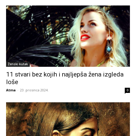
Ženski kutak
11 stvari bez kojih i najljepša žena izgleda
loše
Atma
-
23. prosinca 2024.
0