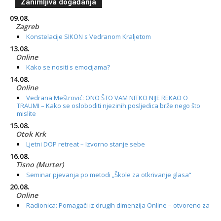
Zanimljiva događanja
09.08.
Zagreb
Konstelacije SIKON s Vedranom Kraljetom
13.08.
Online
Kako se nositi s emocijama?
14.08.
Online
Vedrana Meštrović: ONO ŠTO VAM NITKO NIJE REKAO O
TRAUMI – Kako se osloboditi njezinih posljedica brže nego što
mislite
15.08.
Otok Krk
Ljetni DOP retreat – Izvorno stanje sebe
16.08.
Tisno (Murter)
Seminar pjevanja po metodi „Škole za otkrivanje glasa“
20.08.
Online
Radionica: Pomagači iz drugih dimenzija Online – otvoreno za
sve