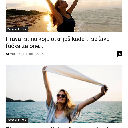
Ženski kutak
Prava istina koju otkriješ kada ti se živo
fućka za one...
Atma
-
8. prosinca 2025.
0
Ženski kutak