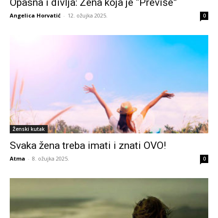
Opasna i divlja: Žena koja je “Previše”
Angelica Horvatić
-
12. ožujka 2025.
0
Ženski kutak
Svaka žena treba imati i znati OVO!
Atma
-
8. ožujka 2025.
0