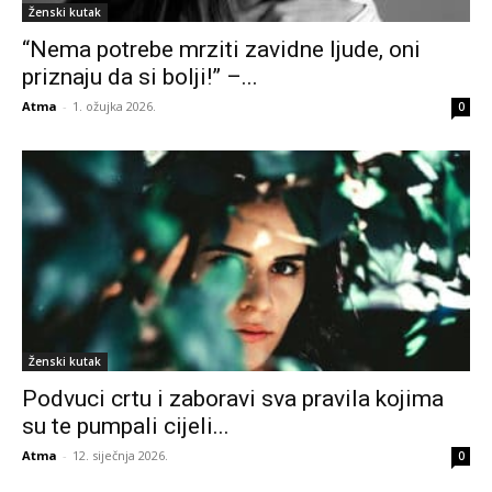
Ženski kutak
“Nema potrebe mrziti zavidne ljude, oni
priznaju da si bolji!” –...
Atma
-
1. ožujka 2026.
0
Ženski kutak
Podvuci crtu i zaboravi sva pravila kojima
su te pumpali cijeli...
Atma
-
12. siječnja 2026.
0