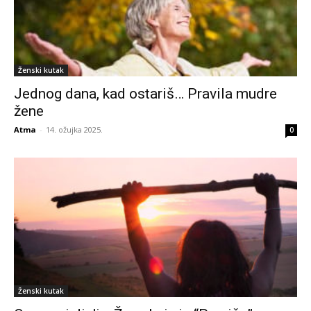
Ženski kutak
Jednog dana, kad ostariš… Pravila mudre
žene
Atma
-
14. ožujka 2025.
0
Ženski kutak