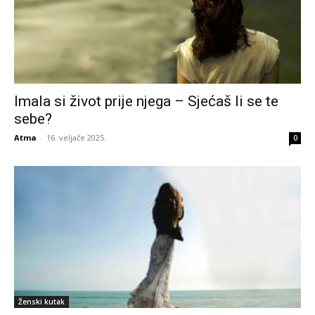
Imala si život prije njega – Sjećaš li se te
sebe?
Atma
-
16. veljače 2025.
0
Ženski kutak