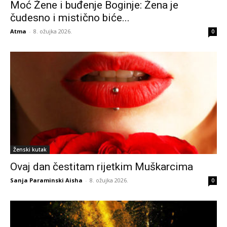
Moć Žene i buđenje Boginje: Žena je
čudesno i mistično biće...
Atma
-
8. ožujka 2026.
0
Ženski kutak
Ovaj dan čestitam rijetkim Muškarcima
Sanja Paraminski Aisha
-
8. ožujka 2026.
0