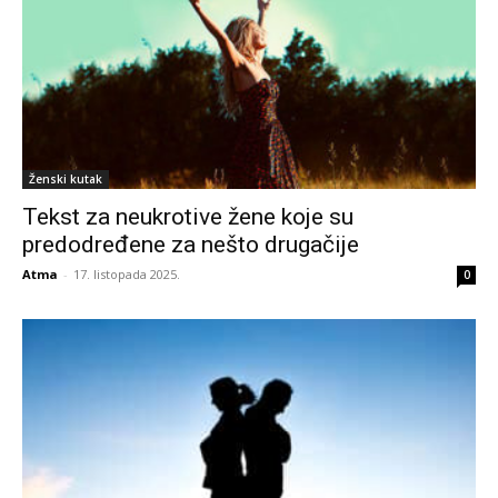
Ženski kutak
Tekst za neukrotive žene koje su
predodređene za nešto drugačije
Atma
-
17. listopada 2025.
0