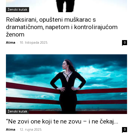
Ženski kutak
Relaksirani, opušteni muškarac s
dramatičnom, napetom i kontrolirajućom
ženom
Atma
-
10. listopada 2025.
0
Ženski kutak
“Ne zovi one koji te ne zovu – i ne čekaj...
Atma
-
12. rujna 2025.
0