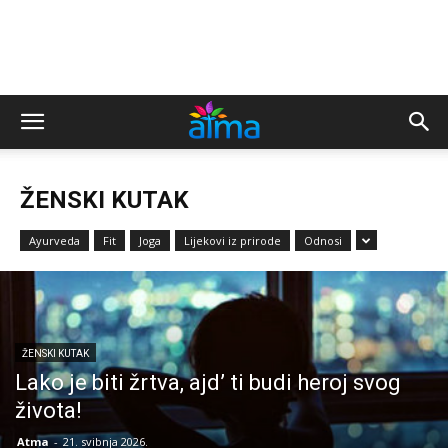
ŽENSKI KUTAK
Ayurveda
Fit
Joga
Lijekovi iz prirode
Odnosi
ŽENSKI KUTAK
Lako je biti žrtva, ajd’ ti budi heroj svog
života!
Atma
-
21. svibnja 2026.