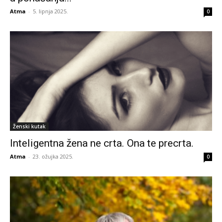
Atma
-
5. lipnja 2025.
0
Ženski kutak
Inteligentna žena ne crta. Ona te precrta.
Atma
-
23. ožujka 2025.
0