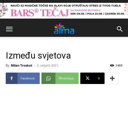
Između svjetova
By
Milan Troskot
-
2. veljače 2021.
1469
Facebook
WhatsApp
X