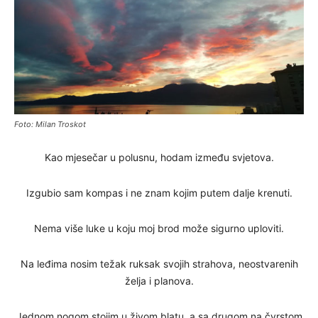
Foto: Milan Troskot
Kao mjesečar u polusnu, hodam između svjetova.
Izgubio sam kompas i ne znam kojim putem dalje krenuti.
Nema više luke u koju moj brod može sigurno uploviti.
Na leđima nosim težak ruksak svojih strahova, neostvarenih
želja i planova.
Jednom nogom stojim u živom blatu, a sa drugom na čvrstom