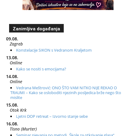
Zanimljiva događanja
09.08.
Zagreb
Konstelacije SIKON s Vedranom Kraljetom
13.08.
Online
Kako se nositi s emocijama?
14.08.
Online
Vedrana Meštrović: ONO ŠTO VAM NITKO NIJE REKAO O
TRAUMI – Kako se osloboditi njezinih posljedica brže nego što
mislite
15.08.
Otok Krk
Ljetni DOP retreat – Izvorno stanje sebe
16.08.
Tisno (Murter)
Seminar pjevanja po metodi „Škole za otkrivanje glasa“