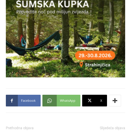
Facebook
WhatsApp
X
Prethodna objava
Slijedeća objava