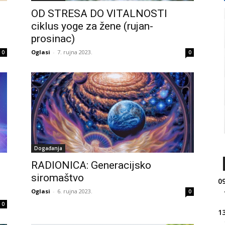
OD STRESA DO VITALNOSTI
ciklus yoge za žene (rujan-
prosinac)
Oglasi
-
7. rujna 2023.
0
0
Događanja
RADIONICA: Generacijsko
siromaštvo
09
Oglasi
-
6. rujna 2023.
0
0
13