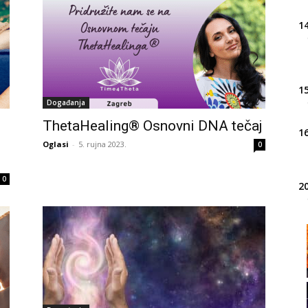
14
15
Događanja
ThetaHealing® Osnovni DNA tečaj
16
Oglasi
-
5. rujna 2023.
0
0
20
21
22