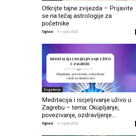
Otkrijte tajne zvijezda – Prijavite
se na tečaj astrologije za
početnike
Oglasi
-
9. rujna 2023.
Događanja
Meditacija i iscjeljivanje uživo u
Zagrebu – tema: Okupljanje,
povezivanje, ozdravljenje...
Oglasi
-
6. rujna 2023.