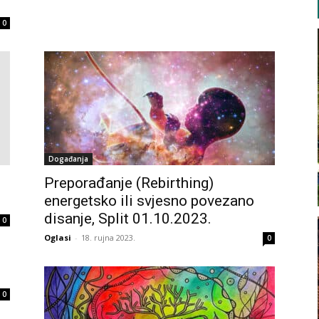
0
Događanja
Preporađanje (Rebirthing)
energetsko ili svjesno povezano
disanje, Split 01.10.2023.
0
Oglasi
-
18. rujna 2023.
0
0