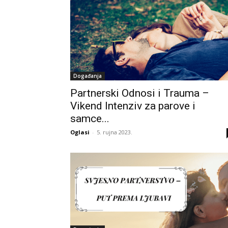
Događanja
Partnerski Odnosi i Trauma –
Vikend Intenziv za parove i
samce...
Oglasi
-
5. rujna 2023.