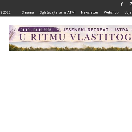
08.2026.
O nama
Oglašavajte se na ATMI
Newsletter
Webshop
Uvjet