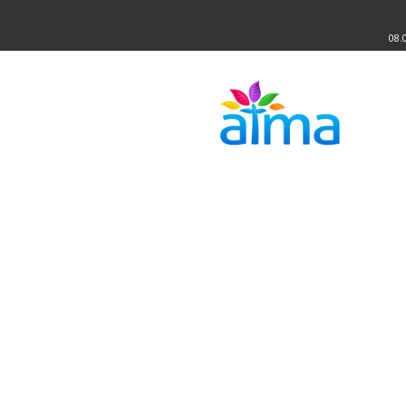
08.
Atma