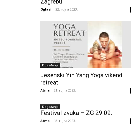
Zagrebu
Oglasi
-
22. rujna 2023.
Događanja
Jesenski Yin Yang Yoga vikend
retreat
Atma
-
21. rujna 2023.
Događanja
Festival zvuka – ZG 29.09.
Atma
-
18. rujna 2023.