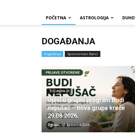
POČETNA
ASTROLOGIJA
DUHO
DOGAĐANJA
Događanja
Sponzorirani članci
DOGAĐANJA
Upisi u grupni program Budi
nepušač – nova grupa kreće
29.08.2026.
Oglasi
-
7. kolovoza 2026.