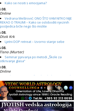
Kako se nositi s emocijama?
.08.
Online
Vedrana Meštrović: ONO ŠTO VAM NITKO NIJE
REKAO O TRAUMI – Kako se osloboditi njezinih
posljedica brže nego što mislite
.08.
Otok Krk
Ljetni DOP retreat – Izvorno stanje sebe
.08.
Tisno (Murter)
Seminar pjevanja po metodi „Škole za
otkrivanje glasa“
.08.
Online
Radionica: Pomagači iz drugih dimenzija Online
– otvoreno za sve
.08.
Zagreb+Online
Osnovni ThetaHealing® tečaj, Zagreb i Online
.08.
Pula