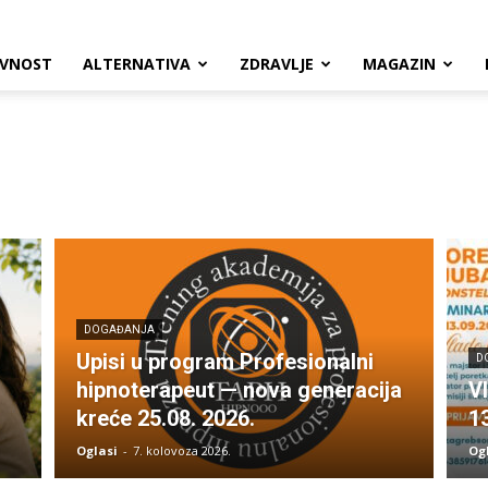
VNOST
ALTERNATIVA
ZDRAVLJE
MAGAZIN
DOGAĐANJA
Upisi u program Profesionalni
D
hipnoterapeut — nova generacija
V
kreće 25.08. 2026.
1
Oglasi
-
7. kolovoza 2026.
Og