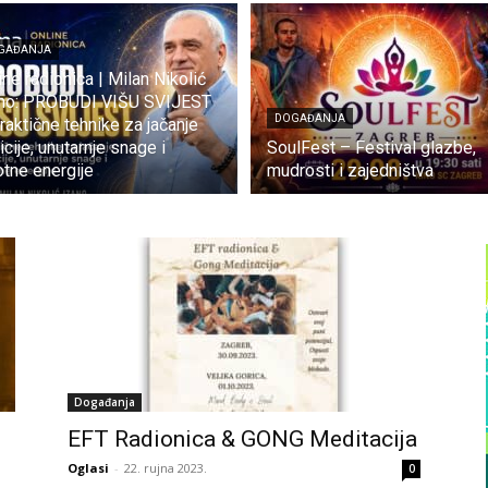
GAĐANJA
ine radionica | Milan Nikolić
no: PROBUDI VIŠU SVIJEST
DOGAĐANJA
raktične tehnike za jačanje
uicije, unutarnje snage i
SoulFest – Festival glazbe,
otne energije
mudrosti i zajedništva
Događanja
EFT Radionica & GONG Meditacija
Oglasi
-
22. rujna 2023.
0