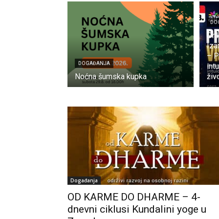
DO
Onl
Iza
– P
DOGAĐANJA
int
Noćna šumska kupka
živ
Događanja
OD KARME DO DHARME – 4-
dnevni ciklusi Kundalini yoge u