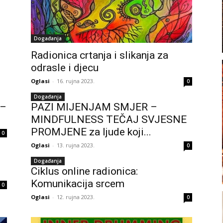
Događanja
Radionica crtanja i slikanja za
odrasle i djecu
Oglasi
-
16. rujna 2023.
0
Događanja
 –
PAZI MIJENJAM SMJER –
MINDFULNESS TEČAJ SVJESNE
PROMJENE za ljude koji...
0
Oglasi
-
13. rujna 2023.
0
Događanja
Ciklus online radionica:
Komunikacija srcem
0
Oglasi
-
12. rujna 2023.
0