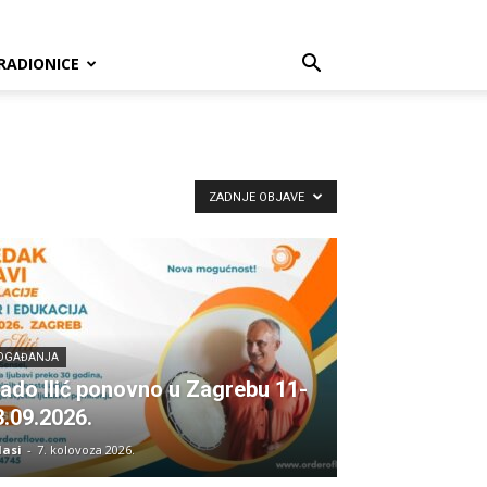
RADIONICE
ZADNJE OBJAVE
OGAĐANJA
lado Ilić ponovno u Zagrebu 11-
3.09.2026.
lasi
-
7. kolovoza 2026.