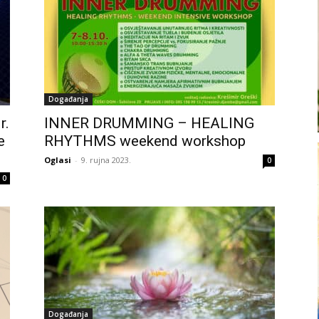
Događanja
r.
INNER DRUMMING – HEALING
e
RHYTHMS weekend workshop
Oglasi
-
9. rujna 2023.
0
0
Događanja