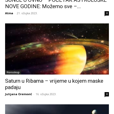
NOVE GODINE: Možemo sve –...
Atma
-
21. ožujka 2023.
0
Horoskop
Saturn u Ribama – vrijeme u kojem maske
padaju
Julijana Oremović
-
16. ožujka 2023.
0