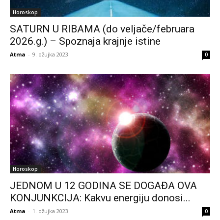
Horoskop
SATURN U RIBAMA (do veljače/februara
2026.g.) – Spoznaja krajnje istine
Atma
-
9. ožujka 2023.
0
Horoskop
JEDNOM U 12 GODINA SE DOGAĐA OVA
KONJUNKCIJA: Kakvu energiju donosi...
Atma
-
1. ožujka 2023.
0