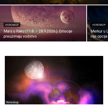
HOROSKOP
HOROSKOP
Mars u Raku (11.8. – 28.9.2026.): Emocije
Merkur u L
preuzimaju vodstvo
nije opcija
Horoskop