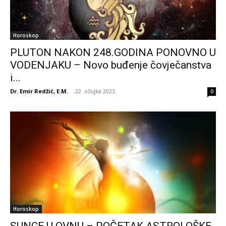
Horoskop
PLUTON NAKON 248.GODINA PONOVNO U
VODENJAKU – Novo buđenje čovječanstva
i...
Dr. Emir Redžić, E.M.
-
22. ožujka 2023.
0
Horoskop
SUNCE U OVNU – POČETAK ASTROLOŠKE