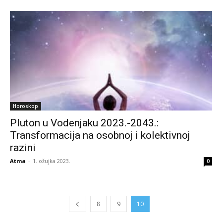
Horoskop
Pluton u Vodenjaku 2023.-2043.:
Transformacija na osobnoj i kolektivnoj
razini
Atma
-
1. ožujka 2023.
0
8
9
10