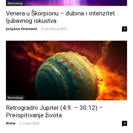
Horoskop
Venera u Škorpionu – dubina i intenzitet
ljubavnog iskustva
Julijana Oremović
-
4. prosinca 2023.
0
Horoskop
Retrogradni Jupiter (4.9. – 30.12) –
Preispitivanje života
Atma
-
2. rujna 2023.
0