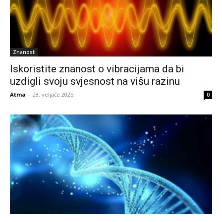
Znanost
Iskoristite znanost o vibracijama da bi
uzdigli svoju svjesnost na višu razinu
Atma
-
28. veljače 2025.
0