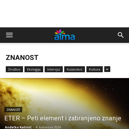
ZNANOST
Društvo
Ekologija
Intervjui
Kućanstvo
Kultura
ZNANOST
ETER – Peti element i zabranjeno znanje
Anđelko Katinić
-
4. kolovoza 2026.