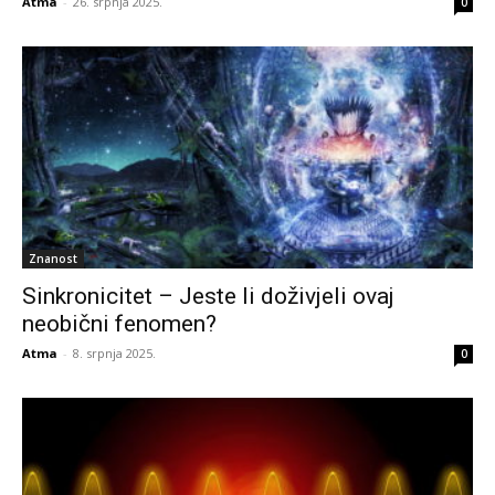
Atma
-
26. srpnja 2025.
0
Znanost
Sinkronicitet – Jeste li doživjeli ovaj
neobični fenomen?
Atma
-
8. srpnja 2025.
0