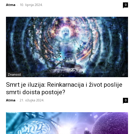
Atma
-
10. lipnja 2024.
0
Znanost
Smrt je iluzija: Reinkarnacija i život poslije
smrti doista postoje?
Atma
-
21. ožujka 2024.
0