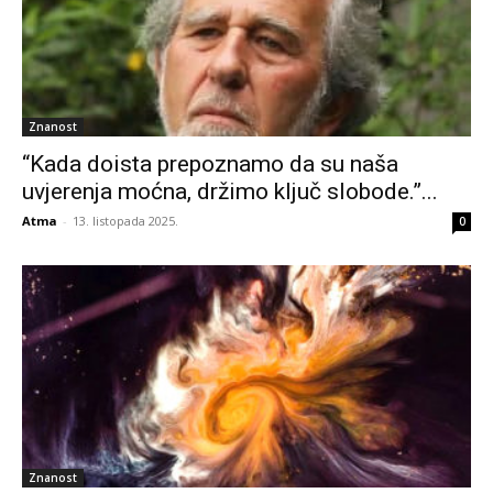
Znanost
“Kada doista prepoznamo da su naša
uvjerenja moćna, držimo ključ slobode.”...
Atma
-
13. listopada 2025.
0
Znanost