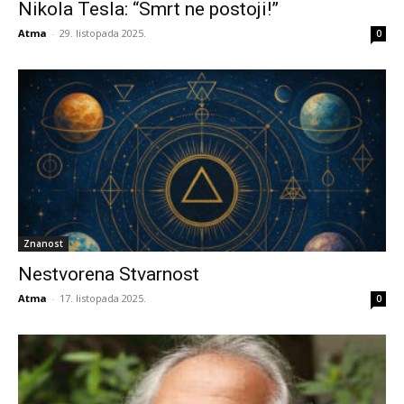
Nikola Tesla: “Smrt ne postoji!”
Atma
-
29. listopada 2025.
0
Znanost
Nestvorena Stvarnost
Atma
-
17. listopada 2025.
0