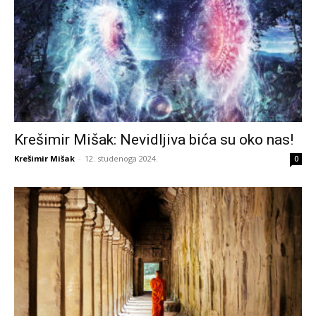
Krešimir Mišak: Nevidljiva bića su oko nas!
Krešimir Mišak
-
12. studenoga 2024.
0