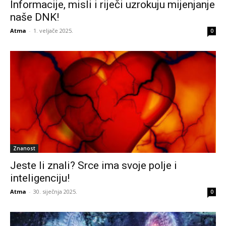
Informacije, misli i riječi uzrokuju mijenjanje
naše DNK!
Atma
-
1. veljače 2025.
0
Znanost
Jeste li znali? Srce ima svoje polje i
inteligenciju!
Atma
-
30. siječnja 2025.
0