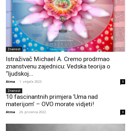
Znanost
Istraživač Michael A. Cremo prodrmao
znanstvenu zajednicu: Vedska teorija o
“ljudskoj...
Atma
-
1. veljače 2023.
0
Znanost
10 fascinantnih primjera ‘Uma nad
materijom’ – OVO morate vidjeti!
Atma
-
26. prosinca 2022.
0