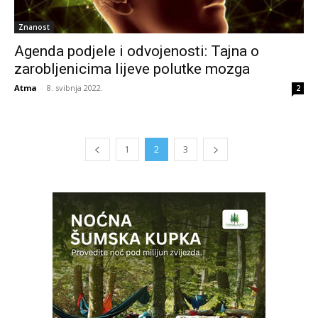
Znanost
Agenda podjele i odvojenosti: Tajna o
zarobljenicima lijeve polutke mozga
Atma
-
8. svibnja 2022.
2
1
2
3