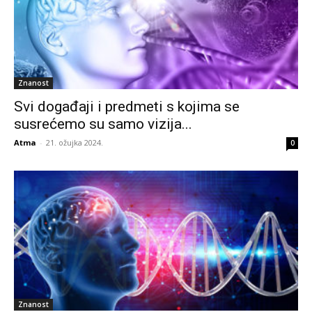
Znanost
Svi događaji i predmeti s kojima se
susrećemo su samo vizija...
Atma
-
21. ožujka 2024.
0
Znanost