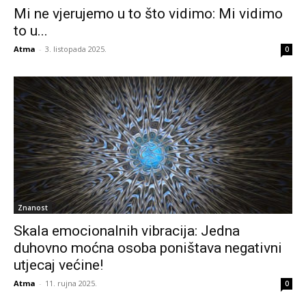
Mi ne vjerujemo u to što vidimo: Mi vidimo
to u...
Atma
-
3. listopada 2025.
0
Znanost
Skala emocionalnih vibracija: Jedna
duhovno moćna osoba poništava negativni
utjecaj većine!
Atma
-
11. rujna 2025.
0