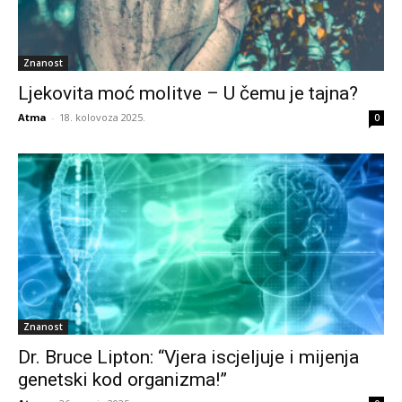
Znanost
Ljekovita moć molitve – U čemu je tajna?
Atma
-
18. kolovoza 2025.
0
Znanost
Dr. Bruce Lipton: “Vjera iscjeljuje i mijenja
genetski kod organizma!”