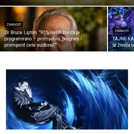
ZNANOST
ZNANOST
Dr Bruce Lipton: “95% naših života je
programirano – promijenite program i
TAJNE KARM
promijenit ćete sudbinu!”
iz života u