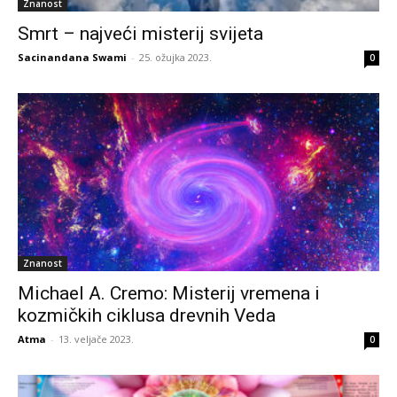
Znanost
Smrt – najveći misterij svijeta
Sacinandana Swami
-
25. ožujka 2023.
0
Znanost
Michael A. Cremo: Misterij vremena i
kozmičkih ciklusa drevnih Veda
Atma
-
13. veljače 2023.
0