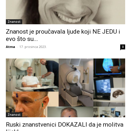
Znanost
Znanost je proučavala ljude koji NE JEDU i
evo što su...
Atma
-
17. prosinca 2023.
0
Znanost
Ruski znanstvenici DOKAZALI da je molitva