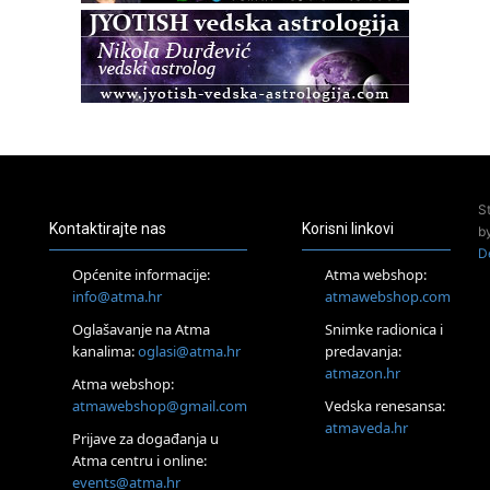
Zagreb
Osnovna radionica za izscjeljivanje pranom (Basic Pranic
Healing course)
Pula
Access BARS®, otpusti stres
23.08.
Pula
Access Energetski Facelift®
24.08.
S
Zagreb
Kontaktirajte nas
Korisni linkovi
b
Pjesma srca / Zagreb
D
Online
Općenite informacije:
Atma webshop:
Tečaj Višeg Vodstva, razvijanja intuicije i Akaša zapisa
info@atma.hr
atmawebshop.com
25.08.
Oglašavanje na Atma
Snimke radionica i
Online
kanalima:
oglasi@atma.hr
predavanja:
Upisi u program Profesionalni hipnoterapeut — nova
generacija kreće 25.08. 2026.
atmazon.hr
Atma webshop:
26.08.
atmawebshop@gmail.com
Vedska renesansa:
Online
atmaveda.hr
Postanite Nositelj Vibracije Nove Zemlje
Prijave za događanja u
Atma centru i online:
27.08.
events@atma.hr
Visoko