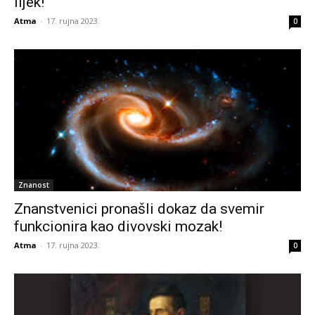
lijek!
Atma
-
17. rujna 2023.
0
Znanost
Znanstvenici pronašli dokaz da svemir
funkcionira kao divovski mozak!
Atma
-
17. rujna 2023.
0