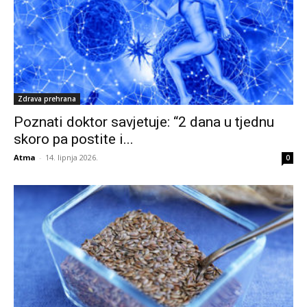
Zdrava prehrana
Poznati doktor savjetuje: “2 dana u tjednu
skoro pa postite i...
Atma
-
14. lipnja 2026.
0