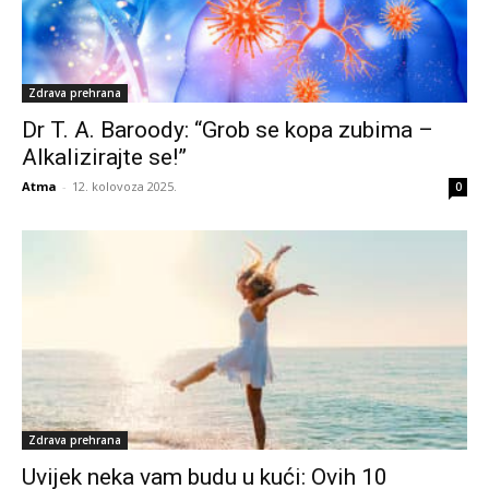
Zdrava prehrana
Dr T. A. Baroody: “Grob se kopa zubima –
Alkalizirajte se!”
Atma
-
12. kolovoza 2025.
0
Zdrava prehrana
Uvijek neka vam budu u kući: Ovih 10