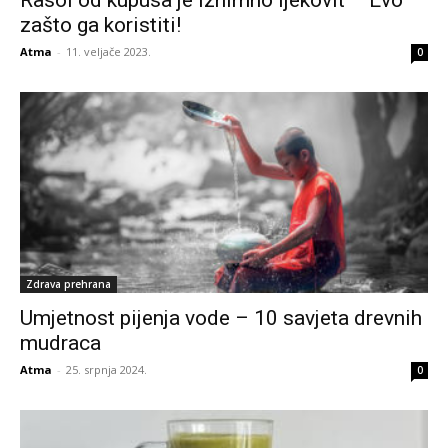
zašto ga koristiti!
Atma
-
11. veljače 2023.
0
Zdrava prehrana
Umjetnost pijenja vode – 10 savjeta drevnih
mudraca
Atma
-
25. srpnja 2024.
0