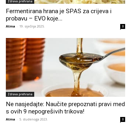
Zdrava prehrana
Fermentirana hrana je SPAS za crijeva i
probavu – EVO koje...
Atma
-
19. siječnja 2025.
0
Zdrava prehrana
Ne nasjedajte: Naučite prepoznati pravi med
s ovih 9 nepogrešivih trikova!
Atma
-
5. studenoga 2023.
0