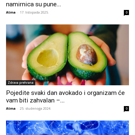
namirnica su pune...
Atma
-
17. listopada 2025.
0
Zdrava prehrana
Pojedite svaki dan avokado i organizam će
vam biti zahvalan –...
Atma
-
25. studenoga 2024.
0