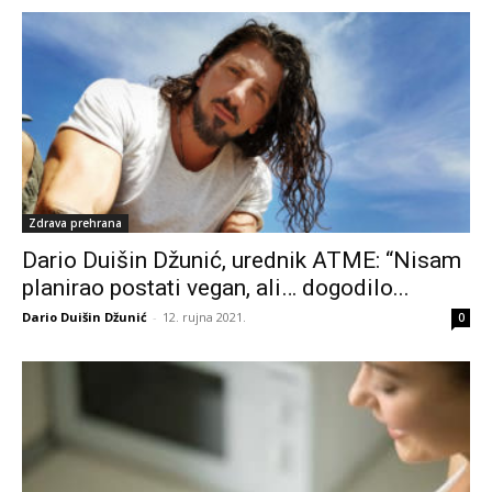
Zdrava prehrana
Dario Duišin Džunić, urednik ATME: “Nisam
planirao postati vegan, ali… dogodilo...
Dario Duišin Džunić
-
12. rujna 2021.
0