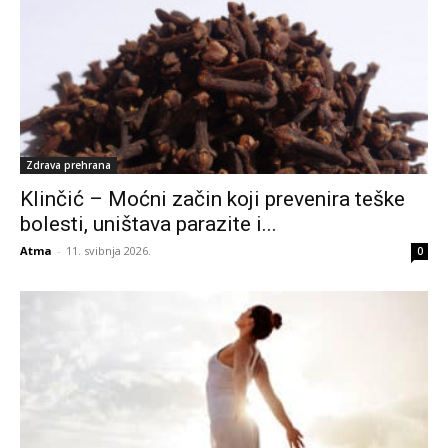
Zdrava prehrana
Klinčić – Moćni začin koji prevenira teške
bolesti, uništava parazite i...
Atma
-
11. svibnja 2026.
0