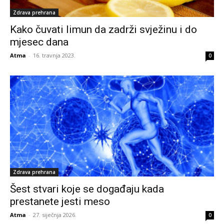
Zdrava prehrana
Kako čuvati limun da zadrži svježinu i do
mjesec dana
Atma
-
16. travnja 2023.
0
Zdrava prehrana
Šest stvari koje se događaju kada
prestanete jesti meso
Atma
-
27. siječnja 2026.
0