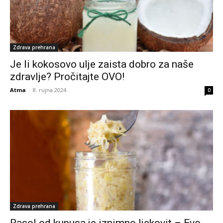
Zdrava prehrana
Je li kokosovo ulje zaista dobro za naše
zdravlje? Pročitajte OVO!
Atma
-
8. rujna 2024.
0
Zdrava prehrana
Rasol od kupusa je iznimno ljekovit – Evo