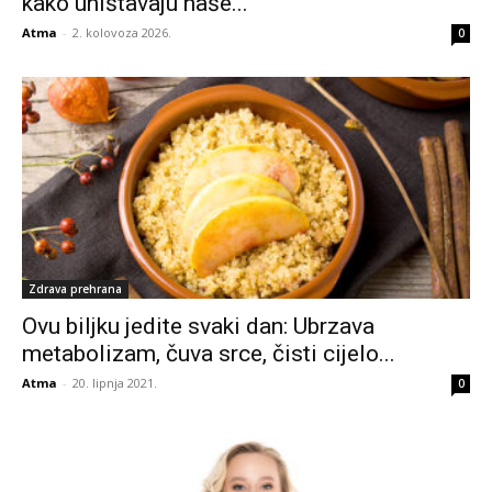
kako uništavaju naše...
Atma
-
2. kolovoza 2026.
0
Zdrava prehrana
Ovu biljku jedite svaki dan: Ubrzava
metabolizam, čuva srce, čisti cijelo...
Atma
-
20. lipnja 2021.
0