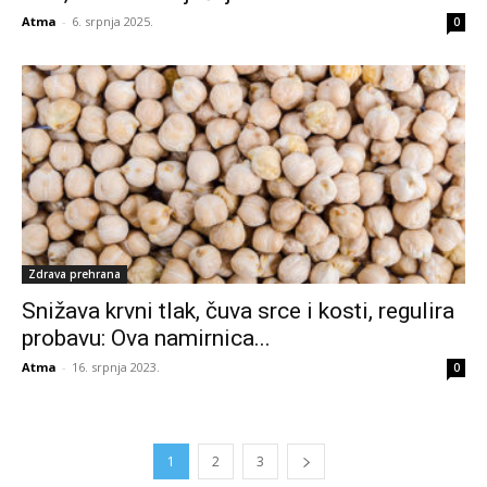
Atma
-
6. srpnja 2025.
0
Zdrava prehrana
Snižava krvni tlak, čuva srce i kosti, regulira
probavu: Ova namirnica...
Atma
-
16. srpnja 2023.
0
1
2
3