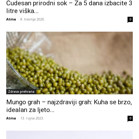
Čudesan prirodni sok – Za 5 dana izbacite 3
litre viška...
Atma
-
8. travnja 2020.
0
Zdrava prehrana
Mungo grah – najzdraviji grah: Kuha se brzo,
idealan za ljeto...
Atma
-
13. rujna 2023.
0