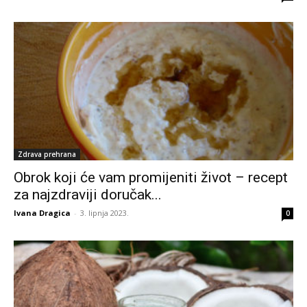
Zdrava prehrana
Obrok koji će vam promijeniti život – recept
za najzdraviji doručak...
Ivana Dragica
-
3. lipnja 2023.
0