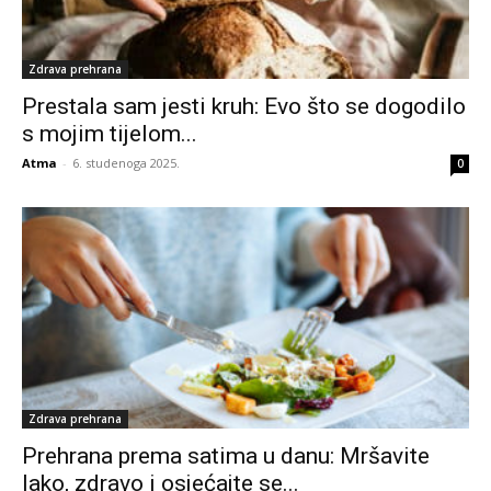
Zdrava prehrana
Prestala sam jesti kruh: Evo što se dogodilo
s mojim tijelom...
Atma
-
6. studenoga 2025.
0
Zdrava prehrana
Prehrana prema satima u danu: Mršavite
lako, zdravo i osjećajte se...