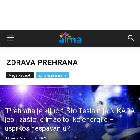
ZDRAVA PREHRANA
Vege Recepti
Zdrava prehrana
“Prehrana je ključ!”: Što Tesla nije NIKADA
jeo i zašto je imao toliko energije –
usprkos nespavanju?
Atma
-
6. kolovoza 2025.