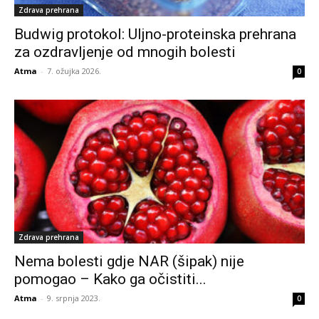
Zdrava prehrana
Budwig protokol: Uljno-proteinska prehrana
za ozdravljenje od mnogih bolesti
Atma
-
7. ožujka 2026.
0
Zdrava prehrana
Nema bolesti gdje NAR (šipak) nije
pomogao – Kako ga očistiti...
Atma
-
9. srpnja 2023.
0