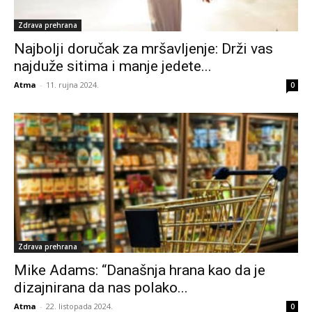
Zdrava prehrana
Najbolji doručak za mršavljenje: Drži vas
najduže sitima i manje jedete...
Atma
-
11. rujna 2024.
0
Zdrava prehrana
Mike Adams: “Današnja hrana kao da je
dizajnirana da nas polako...
Atma
-
22. listopada 2024.
0