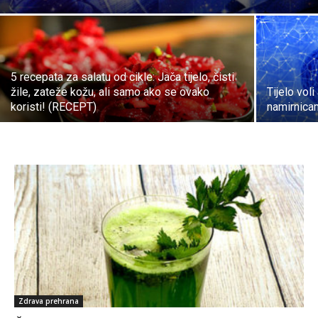
5 recepata za salatu od cikle: Jača tijelo, čisti
žile, zateže kožu, ali samo ako se ovako
Tijelo vol
koristi! (RECEPT)
namirnicam
Zdrava prehrana