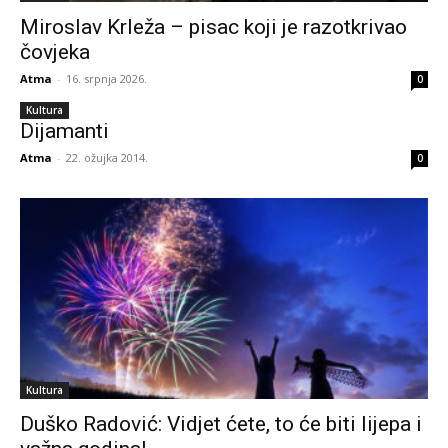
Miroslav Krleža – pisac koji je razotkrivao
čovjeka
Atma
-
16. srpnja 2026.
0
Kultura
Dijamanti
Atma
-
22. ožujka 2014.
0
Kultura
Duško Radović: Vidjet ćete, to će biti lijepa i