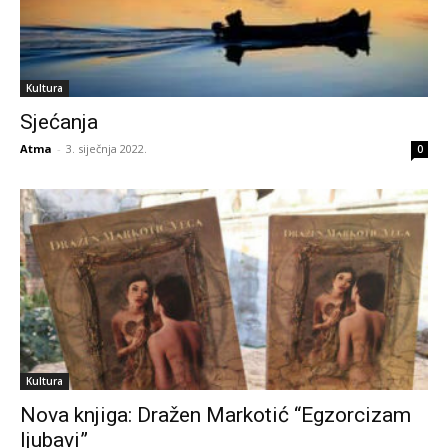
Kultura
Sjećanja
Atma
-
3. siječnja 2022.
0
Kultura
Nova knjiga: Dražen Markotić “Egzorcizam
ljubavi”