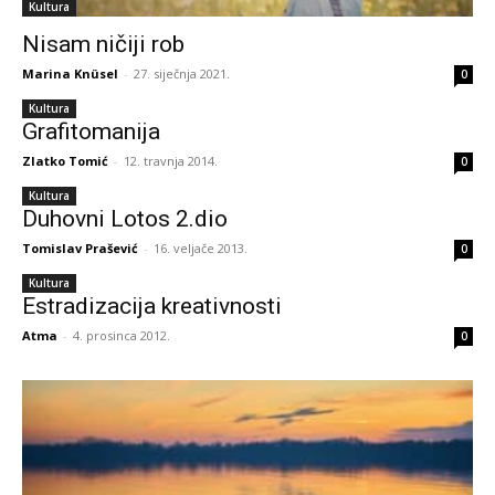
Kultura
Nisam ničiji rob
Marina Knüsel
-
27. siječnja 2021.
0
Kultura
Grafitomanija
Zlatko Tomić
-
12. travnja 2014.
0
Kultura
Duhovni Lotos 2.dio
Tomislav Prašević
-
16. veljače 2013.
0
Kultura
Estradizacija kreativnosti
Atma
-
4. prosinca 2012.
0