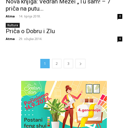
Nova knjiga: Vedran Mezei „Tu sam! – 7
priča na putu...
Atma
-
14. lipnja 2018.
0
Kultura
Priča o Dobru i Zlu
Atma
-
29. ožujka 2014.
0
1
2
3