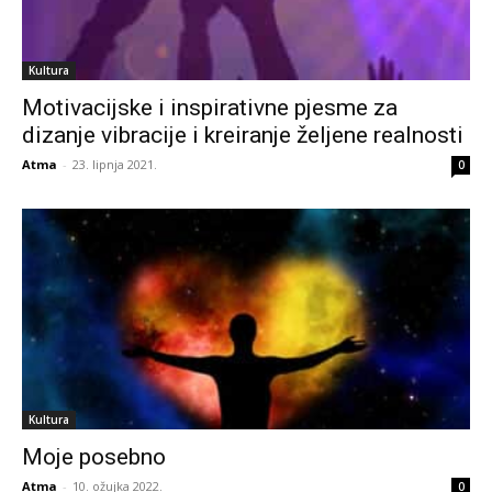
Kultura
Motivacijske i inspirativne pjesme za
dizanje vibracije i kreiranje željene realnosti
Atma
-
23. lipnja 2021.
0
Kultura
Moje posebno
Atma
-
10. ožujka 2022.
0