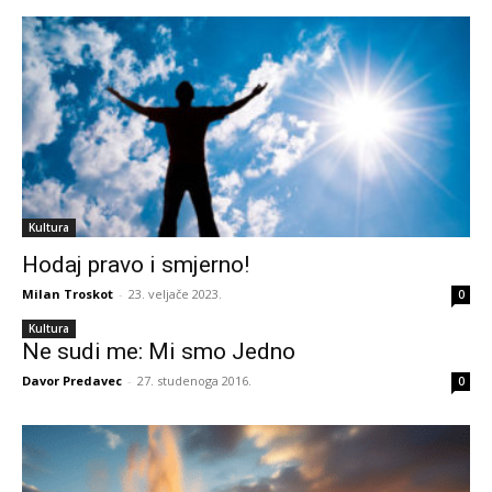
Kultura
Hodaj pravo i smjerno!
Milan Troskot
-
23. veljače 2023.
0
Kultura
Ne sudi me: Mi smo Jedno
Davor Predavec
-
27. studenoga 2016.
0