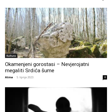
Kultura
Okamenjeni gorostasi – Nevjerojatni
megaliti Srdića šume
Atma
-
5. lipnja 2023.
0