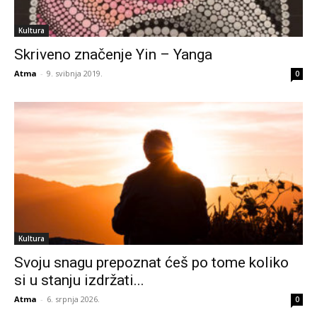
Kultura
Skriveno značenje Yin – Yanga
Atma
-
9. svibnja 2019.
0
Kultura
Svoju snagu prepoznat ćeš po tome koliko
si u stanju izdržati...
Atma
-
6. srpnja 2026.
0