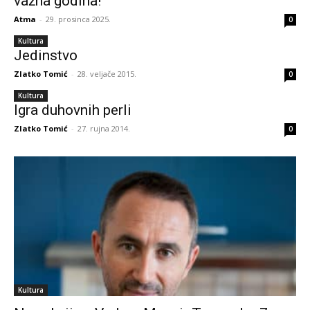
važna godina!
Atma
-
29. prosinca 2025.
0
Kultura
Jedinstvo
Zlatko Tomić
-
28. veljače 2015.
0
Kultura
Igra duhovnih perli
Zlatko Tomić
-
27. rujna 2014.
0
Kultura