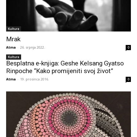
Kultura
Mrak
Atma
-
26. srpnja 2022.
0
Kultura
Besplatna e-knjiga: Geshe Kelsang Gyatso
Rinpoche “Kako promijeniti svoj život”
Atma
-
19. prosinca 2016.
0