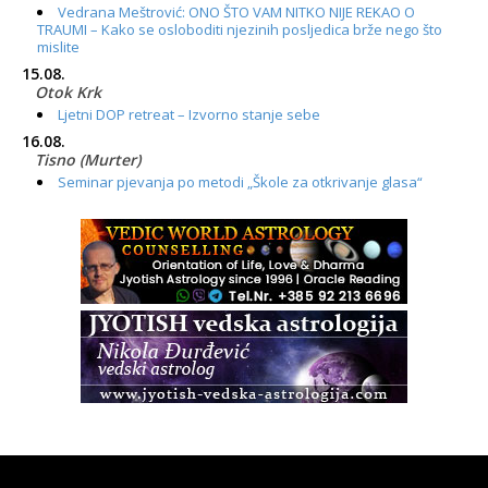
Vedrana Meštrović: ONO ŠTO VAM NITKO NIJE REKAO O
TRAUMI – Kako se osloboditi njezinih posljedica brže nego što
mislite
15.08.
Otok Krk
Ljetni DOP retreat – Izvorno stanje sebe
16.08.
Tisno (Murter)
Seminar pjevanja po metodi „Škole za otkrivanje glasa“
20.08.
Online
Radionica: Pomagači iz drugih dimenzija Online – otvoreno za
sve
21.08.
Zagreb+Online
Osnovni ThetaHealing® tečaj, Zagreb i Online
22.08.
Pula
Access BARS®, otpusti stres
23.08.
Pula
Access Energetski Facelift®