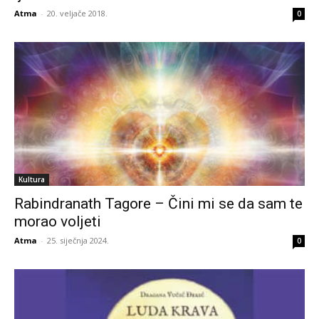
Atma
-
20. veljače 2018.
0
Kultura
Rabindranath Tagore – Čini mi se da sam te
morao voljeti
Atma
-
25. siječnja 2024.
0