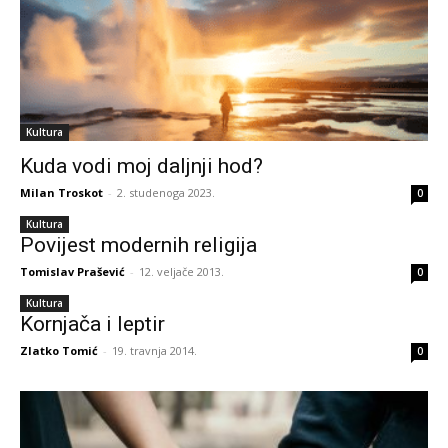
Kultura
Kuda vodi moj daljnji hod?
Milan Troskot
-
2. studenoga 2023.
0
Kultura
Povijest modernih religija
Tomislav Prašević
-
12. veljače 2013.
0
Kultura
Kornjača i leptir
Zlatko Tomić
-
19. travnja 2014.
0