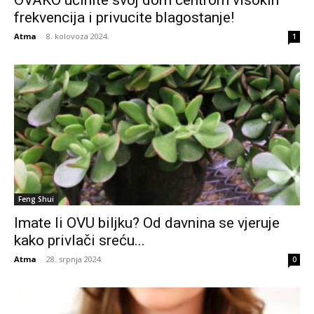
frekvencija i privucite blagostanje!
Atma
-
8. kolovoza 2024.
1
Feng Shui
Imate li OVU biljku? Od davnina se vjeruje
kako privlači sreću...
Atma
-
28. srpnja 2024.
0