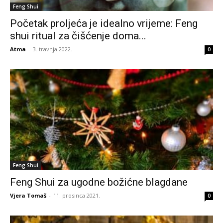
Feng Shui
Početak proljeća je idealno vrijeme: Feng
shui ritual za čišćenje doma...
Atma
-
3. travnja 2022.
0
Feng Shui
Feng Shui za ugodne božićne blagdane
Vjera Tomaš
-
11. prosinca 2021.
0