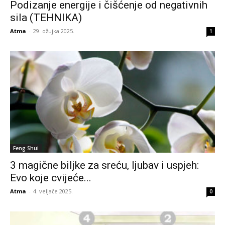
Podizanje energije i čišćenje od negativnih
sila (TEHNIKA)
Atma
-
29. ožujka 2025.
1
Feng Shui
3 magične biljke za sreću, ljubav i uspjeh:
Evo koje cvijeće...
Atma
-
4. veljače 2025.
0