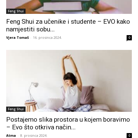
Feng Shui
Feng Shui za učenike i studente – EVO kako
namjestiti sobu...
Vjera Tomaš
-
16. prosinca 2024.
0
Feng Shui
Postajemo slika prostora u kojem boravimo
– Evo što otkriva način...
Atma
-
8. prosinca 2024.
0