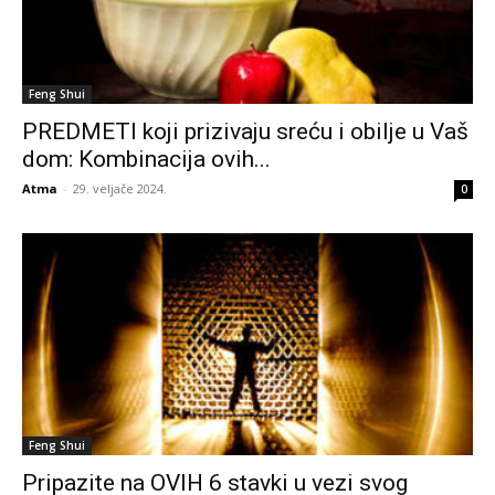
Feng Shui
PREDMETI koji prizivaju sreću i obilje u Vaš
dom: Kombinacija ovih...
Atma
-
29. veljače 2024.
0
Feng Shui
Pripazite na OVIH 6 stavki u vezi svog