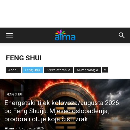
FENG SHUI
Anđeli
Feng Shui
Kristaloterapija
Numerologija
FENG SHUI
Energetski tijek kolovoza/augusta 2026.
po Feng Shuiju: Mjesec oslobađenja,
prodora i oluje koja čisti zrak
Atma
-
7. kolovoza 2026.