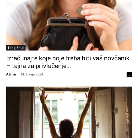
Feng Shui
Izračunajte koje boje treba biti vaš novčanik
– tajna za privlačenje...
Atma
-
14. lipnja 2024.
0