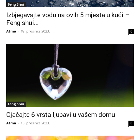
Feng Shui
Izbjegavajte vodu na ovih 5 mjesta u kući –
Feng shui...
Atma
-
18. prosinca 2023.
0
Feng Shui
Ojačajte 6 vrsta ljubavi u vašem domu
Atma
-
15. prosinca 2023.
0