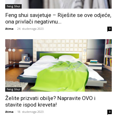
Feng Shui
Feng shui savjetuje – Riješite se ove odjeće,
ona privlači negativnu...
Atma
-
24. studenoga 2023.
0
Feng Shui
Želite prizvati obilje? Napravite OVO i
stavite ispod kreveta!
Atma
-
18. studenoga 2023.
0