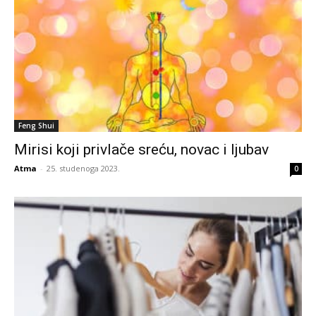
Feng Shui
Mirisi koji privlače sreću, novac i ljubav
Atma
-
25. studenoga 2023.
0