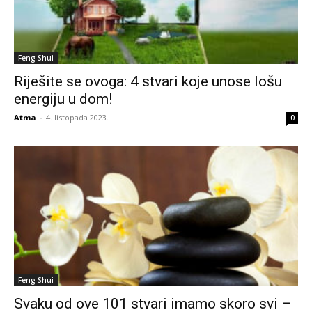
Feng Shui
Riješite se ovoga: 4 stvari koje unose lošu
energiju u dom!
Atma
-
4. listopada 2023.
0
Feng Shui
Svaku od ove 101 stvari imamo skoro svi –