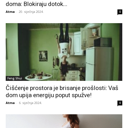
doma: Blokiraju dotok...
Atma
-
20. siječnja 2024.
0
Feng Shui
Čišćenje prostora je brisanje prošlosti: Vaš
dom upija energiju poput spužve!
Atma
-
6. siječnja 2024.
0