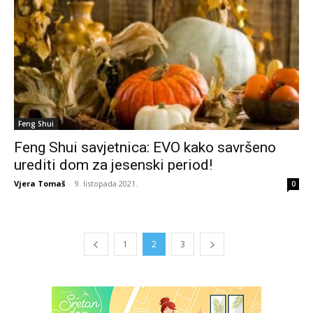
Feng Shui
Feng Shui savjetnica: EVO kako savršeno
urediti dom za jesenski period!
Vjera Tomaš
-
9. listopada 2021.
0
1
2
3