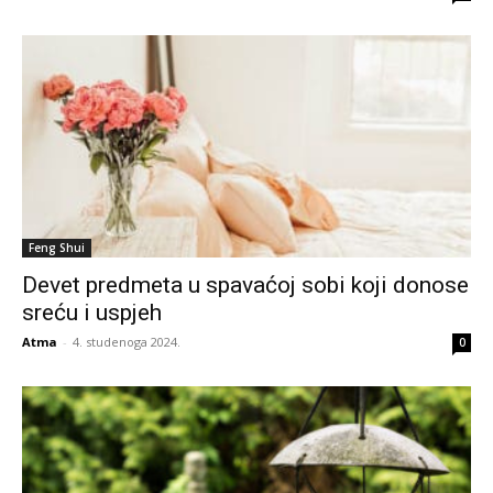
Feng Shui
Devet predmeta u spavaćoj sobi koji donose
sreću i uspjeh
Atma
-
4. studenoga 2024.
0