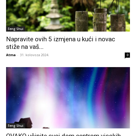
Feng Shui
Napravite ovih 5 izmjena u kući i novac
stiže na vaš...
Atma
-
31. kolovoza 2024.
0
Feng Shui
OVAKO učinite svoj dom centrom visokih