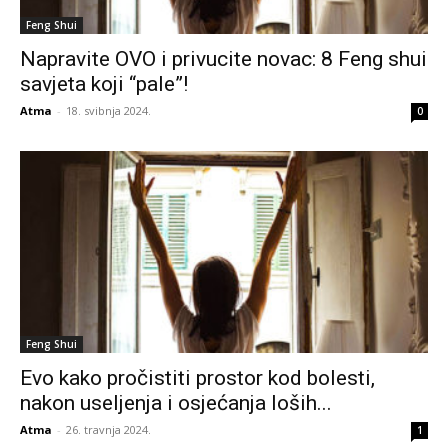
Feng Shui
Napravite OVO i privucite novac: 8 Feng shui
savjeta koji “pale”!
Atma
-
18. svibnja 2024.
0
Feng Shui
Evo kako pročistiti prostor kod bolesti,
nakon useljenja i osjećanja loših...
Atma
-
26. travnja 2024.
1