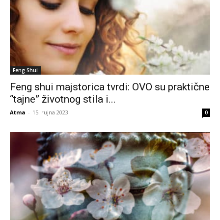
Feng Shui
Feng shui majstorica tvrdi: OVO su praktične
“tajne” životnog stila i...
Atma
-
15. rujna 2023.
0