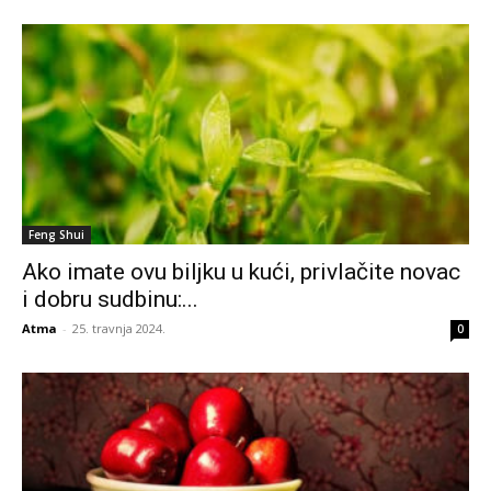
Feng Shui
Ako imate ovu biljku u kući, privlačite novac
i dobru sudbinu:...
Atma
-
25. travnja 2024.
0