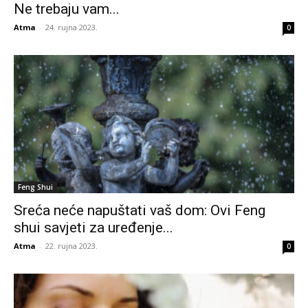
Ne trebaju vam...
Atma
-
24. rujna 2023.
0
Feng Shui
Sreća neće napuštati vaš dom: Ovi Feng
shui savjeti za uređenje...
Atma
-
22. rujna 2023.
0