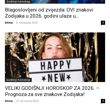
Godišnji horoskop
Blagoslovljeni od zvijezda: OVI znakovi
Zodijaka u 2026. godini ulaze u...
Atma
-
8. listopada 2025.
0
Godišnji horoskop
VELIKI GODIŠNJI HOROSKOP ZA 2026. –
Prognoza za sve znakove Zodijaka!
Atma
-
25. prosinca 2025.
0