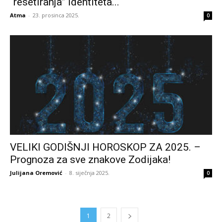
“resetiranja” identiteta...
Atma
-
23. prosinca 2025.
0
VELIKI GODIŠNJI HOROSKOP ZA 2025. –
Prognoza za sve znakove Zodijaka!
Julijana Oremović
-
8. siječnja 2025.
0
1
2