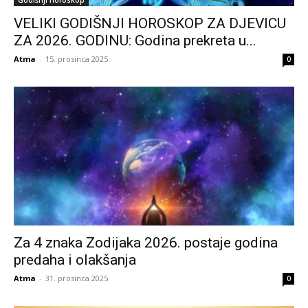
Godišnji horoskop
VELIKI GODIŠNJI HOROSKOP ZA DJEVICU
ZA 2026. GODINU: Godina prekreta u...
Atma
-
15. prosinca 2025.
0
Za 4 znaka Zodijaka 2026. postaje godina
predaha i olakšanja
Atma
-
31. prosinca 2025.
0