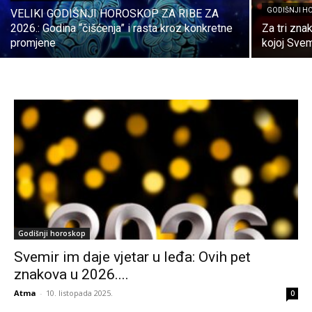
GODIŠNJI H
VELIKI GODIŠNJI HOROSKOP ZA RIBE ZA
2026.: Godina “čišćenja” i rasta kroz konkretne
Za tri zna
promjene
kojoj Svem
Godišnji horoskop
Svemir im daje vjetar u leđa: Ovih pet
znakova u 2026....
Atma
-
10. listopada 2025.
0