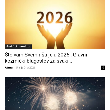
Godišnji horoskop
Što vam Svemir šalje u 2026.: Glavni
kozmički blagoslov za svaki...
Atma
-
5. siječnja 2026.
0