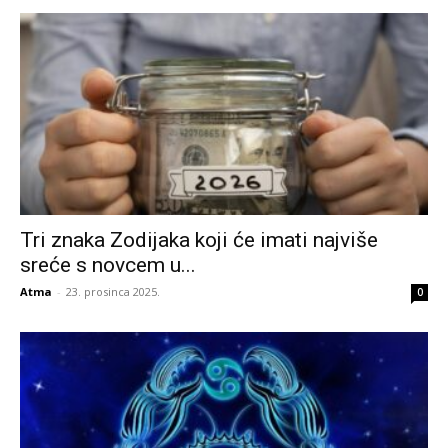
Tri znaka Zodijaka koji će imati najviše
sreće s novcem u...
Atma
-
23. prosinca 2025.
0