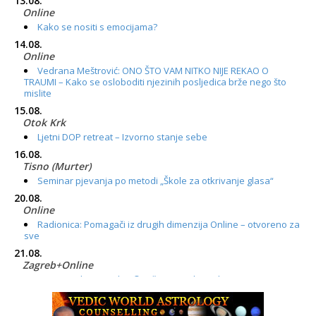
13.08.
Online
Kako se nositi s emocijama?
14.08.
Online
Vedrana Meštrović: ONO ŠTO VAM NITKO NIJE REKAO O
TRAUMI – Kako se osloboditi njezinih posljedica brže nego što
mislite
15.08.
Otok Krk
Ljetni DOP retreat – Izvorno stanje sebe
16.08.
Tisno (Murter)
Seminar pjevanja po metodi „Škole za otkrivanje glasa“
20.08.
Online
Radionica: Pomagači iz drugih dimenzija Online – otvoreno za
sve
21.08.
Zagreb+Online
Osnovni ThetaHealing® tečaj, Zagreb i Online
22.08.
Zagreb