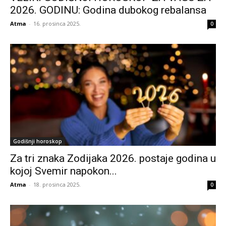
2026. GODINU: Godina dubokog rebalansa
Atma
-
16. prosinca 2025.
0
Godišnji horoskop
Za tri znaka Zodijaka 2026. postaje godina u
kojoj Svemir napokon...
Atma
-
18. prosinca 2025.
0