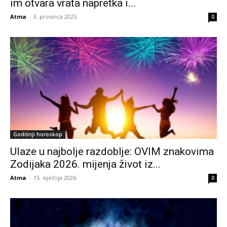
im otvara vrata napretka i...
Atma
-
3. prosinca 2025.
0
Godišnji horoskop
Ulaze u najbolje razdoblje: OVIM znakovima
Zodijaka 2026. mijenja život iz...
Atma
-
15. siječnja 2026.
0