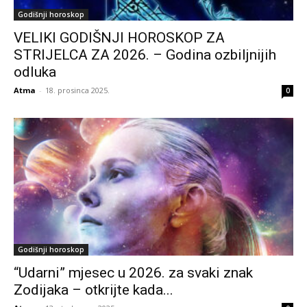
Godišnji horoskop
VELIKI GODIŠNJI HOROSKOP ZA
STRIJELCA ZA 2026. – Godina ozbiljnijih
odluka
Atma
-
18. prosinca 2025.
0
Godišnji horoskop
“Udarni” mjesec u 2026. za svaki znak
Zodijaka – otkrijte kada...