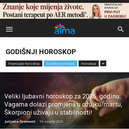
GODIŠNJI HOROSKOP
Financijski horoskop
Godišnji horoskop
Horoskop
Veliki ljubavni horoskop za 2025. godinu:
Vagama dolazi promjena u ožujku/martu,
Škorpioni uživaju u stabilnosti!
Julijana Oremović
-
14. veljače 2025.