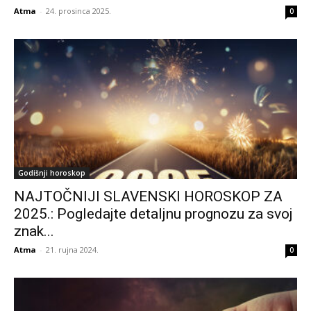
Atma
-
24. prosinca 2025.
0
Godišnji horoskop
NAJTOČNIJI SLAVENSKI HOROSKOP ZA
2025.: Pogledajte detaljnu prognozu za svoj
znak...
Atma
-
21. rujna 2024.
0