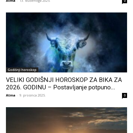
Atma
-
13. studenoga 2025.
0
Godišnji horoskop
VELIKI GODIŠNJI HOROSKOP ZA BIKA ZA
2026. GODINU – Postavljanje potpuno...
Atma
-
9. prosinca 2025.
0