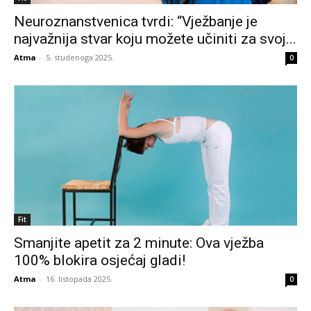
Neuroznanstvenica tvrdi: “Vježbanje je
najvažnija stvar koju možete učiniti za svoj...
Atma
-
5. studenoga 2025.
0
Fit
Smanjite apetit za 2 minute: Ova vježba
100% blokira osjećaj gladi!
Atma
-
16. listopada 2025.
0