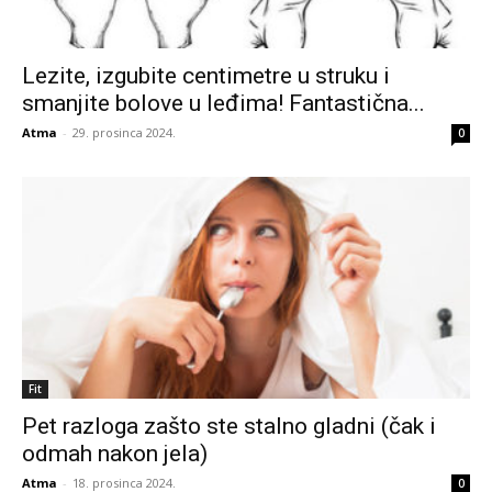
Lezite, izgubite centimetre u struku i
smanjite bolove u leđima! Fantastična...
Atma
-
29. prosinca 2024.
0
Fit
Pet razloga zašto ste stalno gladni (čak i
odmah nakon jela)
Atma
-
18. prosinca 2024.
0