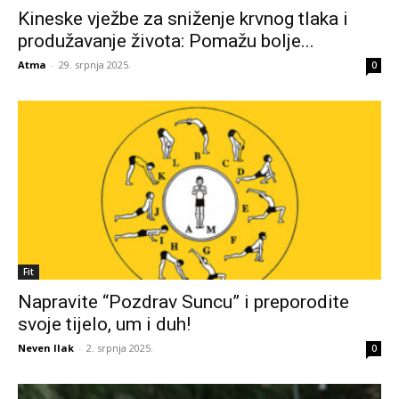
Kineske vježbe za sniženje krvnog tlaka i
produžavanje života: Pomažu bolje...
Atma
-
29. srpnja 2025.
0
Fit
Napravite “Pozdrav Suncu” i preporodite
svoje tijelo, um i duh!
Neven Ilak
-
2. srpnja 2025.
0