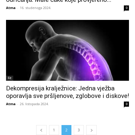
Atma
-
16. studenoga 2024.
0
Fit
Dekompresija kralježnice: Jedna vježba
oporavlja sve pršljenove, zglobove i diskove!
Atma
-
26. listopada 2024.
0
1
2
3