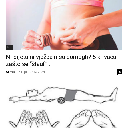
Fit
Ni dijeta ni vježba nisu pomogli? 5 krivaca
zašto se “šlauf”...
Atma
-
31. prosinca 2024.
0