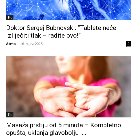
Fit
Doktor Sergej Bubnovski: “Tablete neće
izliječiti tlak – radite ovo!”
Atma
-
16. rujna 2025.
0
Fit
Masaža prstiju od 5 minuta – Kompletno
opušta, uklanja glavobolju i...