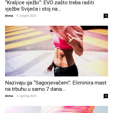
“Kraljice vježbi”: EVO zašto treba raditi
vježbe Svijeća i stoj na...
Atma
-
9. veljače 2025.
0
Nazivaju ga “Sagorjevačem”: Eliminira mast
na trbuhu u samo 7 dana...
Atma
-
4. siječnja 2025.
0