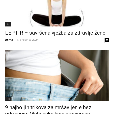
Fit
LEPTIR – savršena vježba za zdravlje žene
Atma
-
1. prosinca 2024.
0
Fit
9 najboljih trikova za mršavljenje bez
odricanja: Male cake koje provjereno...