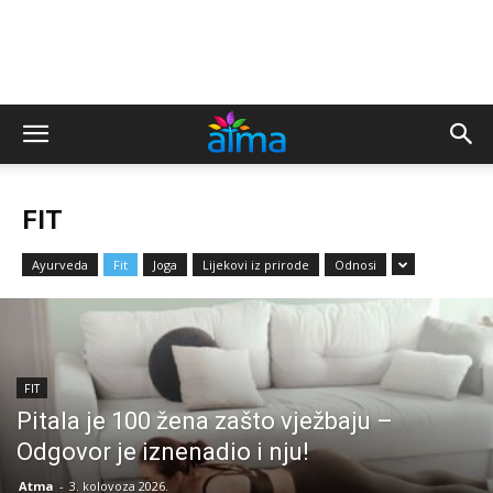
FIT
Ayurveda
Fit
Joga
Lijekovi iz prirode
Odnosi
FIT
Pitala je 100 žena zašto vježbaju –
Odgovor je iznenadio i nju!
Atma
-
3. kolovoza 2026.