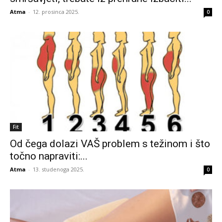
Atma
-
12. prosinca 2025.
0
Fit
Od čega dolazi VAŠ problem s težinom i što
točno napraviti:...
Atma
-
13. studenoga 2025.
0