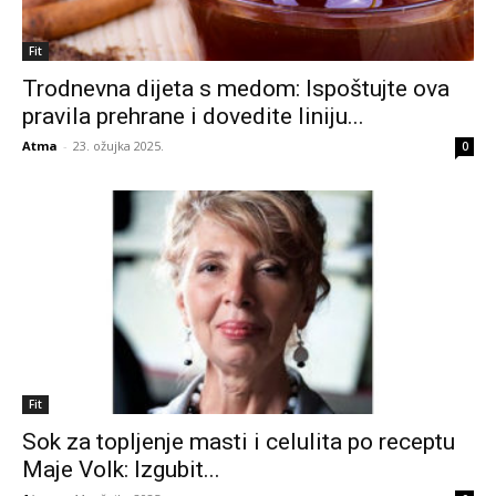
Fit
Trodnevna dijeta s medom: Ispoštujte ova
pravila prehrane i dovedite liniju...
Atma
-
23. ožujka 2025.
0
Fit
Sok za topljenje masti i celulita po receptu
Maje Volk: Izgubit...