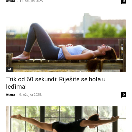
Atma
-
11. ožujka 2025.
0
Fit
Trik od 60 sekundi: Riješite se bola u
leđima!
Atma
-
9. ožujka 2025.
0