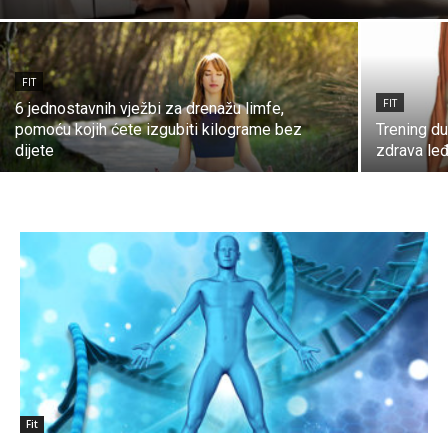
FIT
FIT
6 jednostavnih vježbi za drenažu limfe,
pomoću kojih ćete izgubiti kilograme bez
Trening du
dijete
zdrava le
Fit