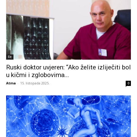
Fit
Ruski doktor uvjeren: “Ako želite izliječiti bol
u kičmi i zglobovima...
Atma
-
15. listopada 2025.
0