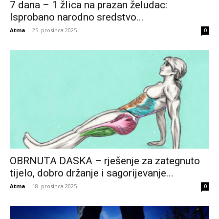
7 dana – 1 žlica na prazan želudac:
Isprobano narodno sredstvo...
Atma
-
25. prosinca 2025.
0
OBRNUTA DASKA – rješenje za zategnuto
tijelo, dobro držanje i sagorijevanje...
Atma
-
18. prosinca 2025.
0