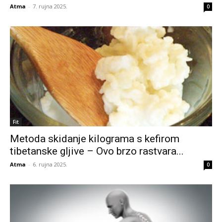
Atma
-
7. rujna 2025.
0
Fit
Metoda skidanje kilograma s kefirom
tibetanske gljive – Ovo brzo rastvara...
Atma
-
6. rujna 2025.
0