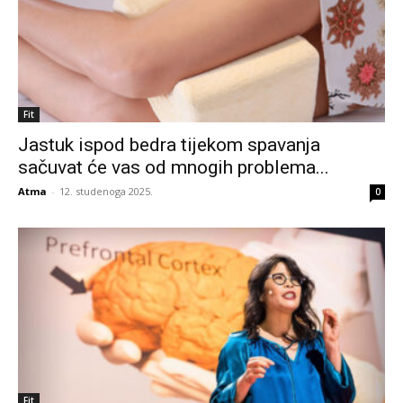
Fit
Jastuk ispod bedra tijekom spavanja
sačuvat će vas od mnogih problema...
Atma
-
12. studenoga 2025.
0
Fit