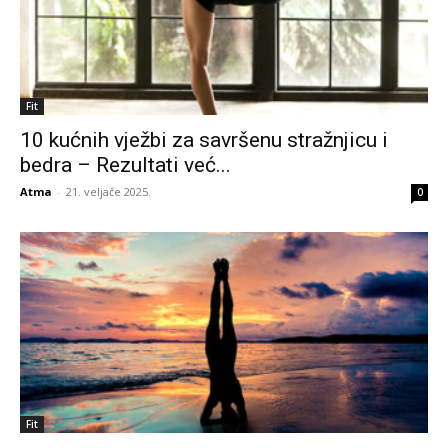
Fit
10 kućnih vježbi za savršenu stražnjicu i
bedra – Rezultati već...
Atma
-
21. veljače 2025.
0
Fit