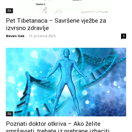
Fit
Pet Tibetanaca – Savršene vježbe za
izvrsno zdravlje
Neven Ilak
-
15. prosinca 2025.
0
Fit
Poznati doktor otkriva – Ako želite
smršavjeti, trebate iz prehrane izbaciti...