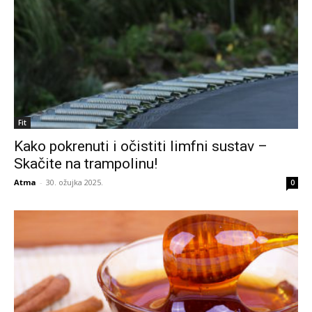
Fit
Kako pokrenuti i očistiti limfni sustav –
Skačite na trampolinu!
Atma
-
30. ožujka 2025.
0