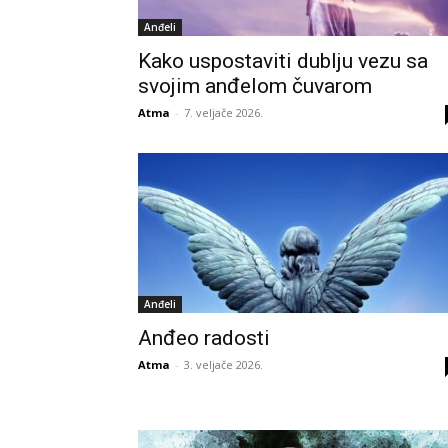
Anđeli
Kako uspostaviti dublju vezu sa
svojim anđelom čuvarom
Atma
-
7. veljače 2026.
Anđeli
Anđeo radosti
Atma
-
3. veljače 2026.