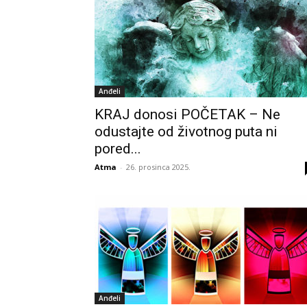
Anđeli
KRAJ donosi POČETAK – Ne
odustajte od životnog puta ni
pored...
Atma
-
26. prosinca 2025.
Anđeli