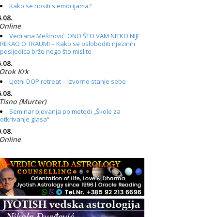
Kako se nositi s emocijama?
.08.
Online
Vedrana Meštrović: ONO ŠTO VAM NITKO NIJE
REKAO O TRAUMI – Kako se osloboditi njezinih
posljedica brže nego što mislite
.08.
Otok Krk
Ljetni DOP retreat – Izvorno stanje sebe
.08.
Tisno (Murter)
Seminar pjevanja po metodi „Škole za
otkrivanje glasa“
.08.
Online
Radionica: Pomagači iz drugih dimenzija Online
– otvoreno za sve
.08.
Zagreb+Online
Osnovni ThetaHealing® tečaj, Zagreb i Online
.08.
Pula