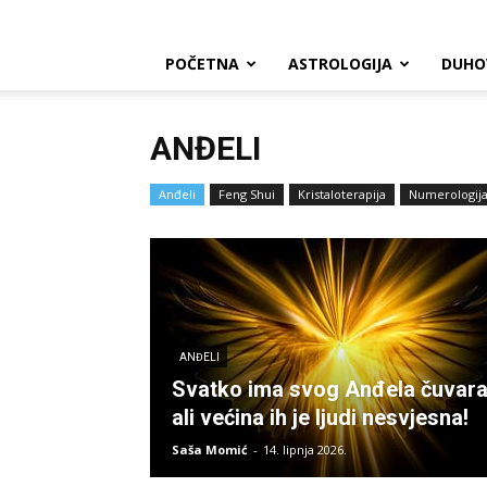
POČETNA
ASTROLOGIJA
DUHO
ANĐELI
Anđeli
Feng Shui
Kristaloterapija
Numerologij
ANĐELI
Svatko ima svog Anđela čuvara
ali većina ih je ljudi nesvjesna!
Saša Momić
-
14. lipnja 2026.