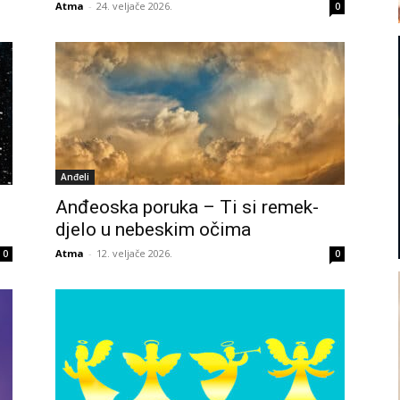
Atma
-
24. veljače 2026.
0
Anđeli
Anđeoska poruka – Ti si remek-
djelo u nebeskim očima
Atma
-
12. veljače 2026.
0
0