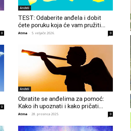
Anđeli
TEST: Odaberite anđela i dobit
ćete poruku koja će vam pružiti...
Atma
-
5. veljače 2026.
0
0
Anđeli
Obratite se anđelima za pomoć:
Kako ih upoznati i kako pričati...
0
Atma
-
28. prosinca 2025.
0