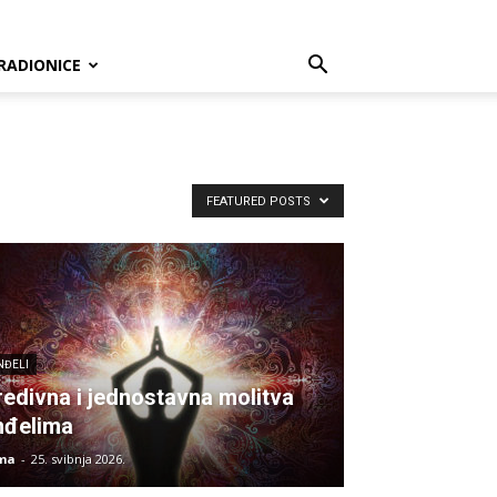
RADIONICE
FEATURED POSTS
NĐELI
redivna i jednostavna molitva
nđelima
ma
-
25. svibnja 2026.