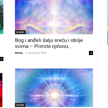
Anđeli
Bog i anđeli šalju sreću i obilje
svima – Primite njihovu...
Atma
-
6. prosinca 2025.
0
0
Anđeli