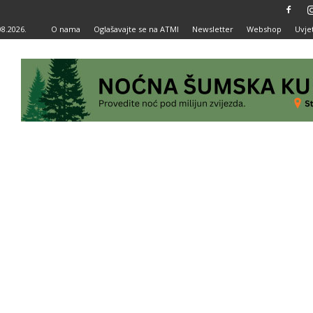
08.2026.
O nama
Oglašavajte se na ATMI
Newsletter
Webshop
Uvjet