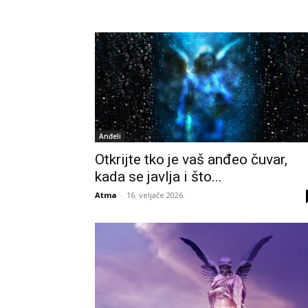
Anđeli
Otkrijte tko je vaš anđeo čuvar,
kada se javlja i što...
Atma
-
16. veljače 2026.