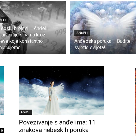
ĐELI
eoski brojevi – Anđeli
ANĐELI
uniciraju s nama kroz
jeve koje konstantno
Anđeoska poruka – Budite
mjećujemo
svjetlo svijeta!
Anđeli
Povezivanje s anđelima: 11
znakova nebeskih poruka
0