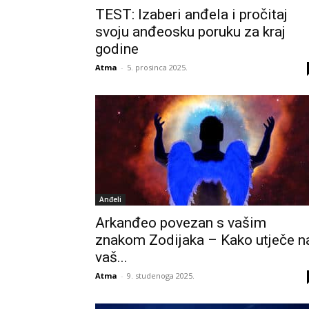
TEST: Izaberi anđela i pročitaj
svoju anđeosku poruku za kraj
godine
Atma
-
5. prosinca 2025.
Anđeli
Arkanđeo povezan s vašim
znakom Zodijaka – Kako utječe n
vaš...
Atma
-
9. studenoga 2025.