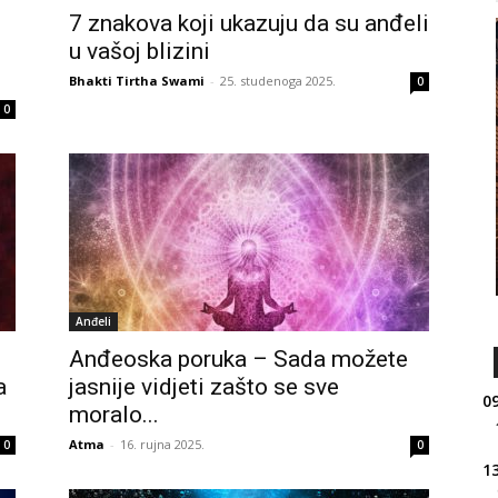
7 znakova koji ukazuju da su anđeli
u vašoj blizini
Bhakti Tirtha Swami
-
25. studenoga 2025.
0
0
Anđeli
Anđeoska poruka – Sada možete
a
jasnije vidjeti zašto se sve
09
moralo...
Atma
-
16. rujna 2025.
0
0
13