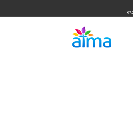
07.
Atma