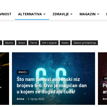
VNOST
ALTERNATIVA
ZDRAVLJE
MAGAZIN
a
Razno
Snovi
Tarot
Um i svijest
Vastu
Zakon privlačenja
ANĐELI
Što nam donosi anđeoski niz
A
,
brojeva 6-6: Ovo je magičan dan
P
u kojem se događaju čuda!
a
Atma
-
5. lipnja 2026.
At