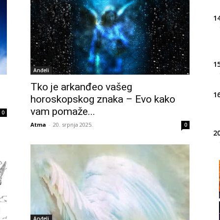
14
15
Anđeli
Tko je arkanđeo vašeg
16
horoskopskog znaka – Evo kako
vam pomaže...
0
Atma
-
20. srpnja 2025.
0
20
21
22
Anđeli